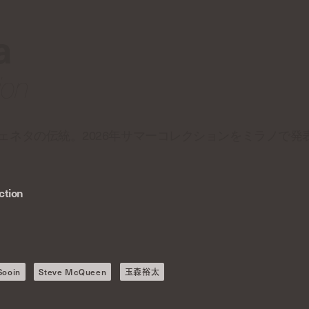
a
ion
ェネタの伝統。2026年サマーコレクションをミラノで発
ction
Sooin
Steve McQueen
玉森裕太