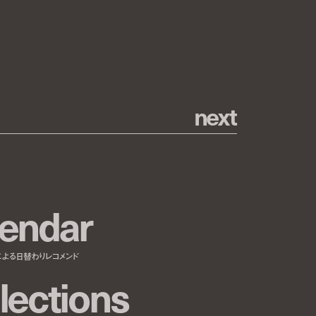
n
e
x
t
e
n
d
a
r
による日替わりレコメンド
l
e
c
t
i
o
n
s