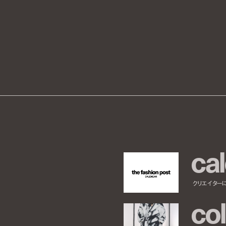
c
a
l
クリエイター
c
o
l