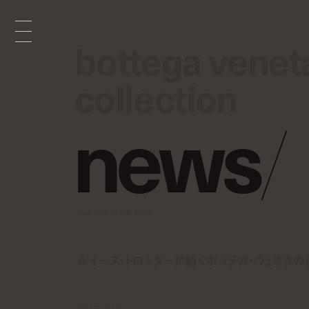
bottega vene
bottega vene
collection
collection
n
e
w
s
/
news
oct 14, 2025 4:00 pm
ルイーズ・トロッターが紡ぐボッテガ・ヴェネタの