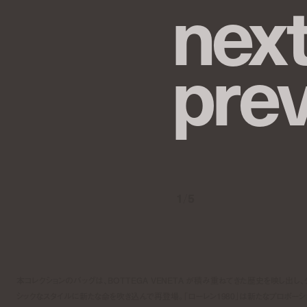
n
e
x
p
r
e
1
/
5
本コレクションのバッグは、BOTTEGA VENETA が積み重ねてきた歴史を映し出し、
シックなスタイルに新たな命を吹き込んで再登場。「ローレン1980」は新たなプロポーシ