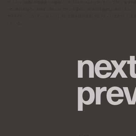
で、「ノット」は柔らかな構造へと進化し、「カバ」はカットされクラッチバッグとして生まれ
った。時代の移ろいを映すこれらのデザインの変化と、技法の再解釈は、新作「スカッシ
やスタイリッシュな「フレーム トート」、そして職人技が光る「クラフティ バスケット」にも
いている。
n
e
x
p
r
e