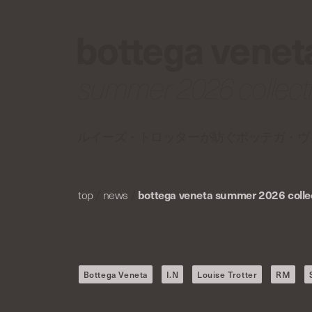
bottega venet
summer 2026 collect
ルイーズ・トロッターが紡ぐボッテガ・ヴ
top
/
news
/
bottega veneta summer 2026 colle
Bottega Veneta
I.N
Louise Trotter
RM