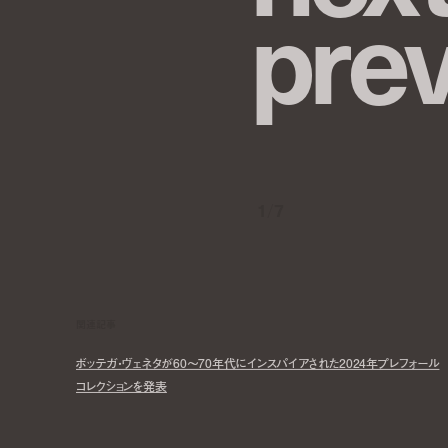
p
r
e
1
/
7
関連記事
ボッテガ・ヴェネタが60～70年代にインスパイアされた2024年プレフォール
コレクションを発表