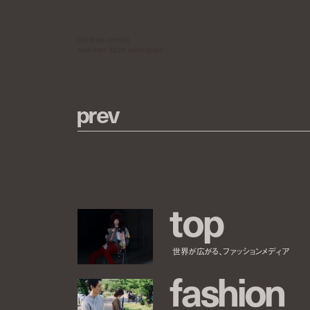
bottega veneta
summer 2026 collection
p
r
e
v
t
o
p
世界が広がる、ファッションメディア
f
a
s
h
i
o
n