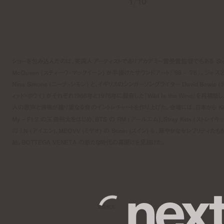
1
/
10
ショーを包み込んだのは、英国人アーティストでありアカデミー賞受賞監督でもある Ste
McQueen (スティーヴ・マックイーン) が手掛けたサウンドアート『’66 – ’76』。ジャズ
Nina Simone (ニーナ・シモン) と、イギリスのシンガーソングライター David Bowie 
ィッド・ボウイ) がそれぞれ1966年と1976年に録音した『Wild Is the Wind』を再構築し
人の歌声と演奏が織り重なる音のイントレチャートを作り上げた。会場には、日本から Kis
My – Ft 2 の玉森裕太をはじめ、BTS の RM (アールエム)、Stray Kids (ストレイキ
の I.N (アイエン)、MEOVV (ミヤオ) の Sooin (スイン) ら、華やかなセレブリティたち
結。BOTTEGA VENETA の新たな時代の幕開けを見届けた。
n
e
x
玉森裕太