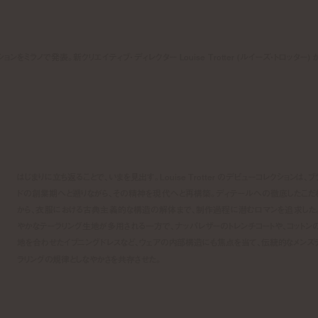
ションをミラノで発表。新クリエイティブ・ディレクター Louise Trotter (ルイーズ・トロッター) 
はじまりに立ち返ることで、いまを見出す。Louise Trotter のデビューコレクションは、ブ
ドの創業期へと遡りながら、その精神を現代へと再構築。ディテールへの徹底したこだ
から、衣服における古典主義的な構造の解体まで、制作過程に潜むロマンを追求した
やかなテーラリング生地が多用される一方で、ナッパレザーのトレンチコートや、コットン
地を合わせたイブニングドレスなど、ウェアの内部構造にも焦点を当て、伝統的なメンズ
ラリングの規律としなやかさを共存させた。