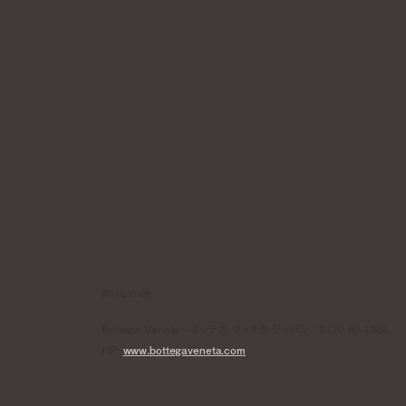
問い合わせ先
Bottega Veneta - ボッテガ・ヴェネタ ジャパン／0120-60-1966
HP:
www.bottegaveneta.com