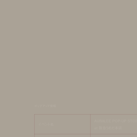
ポップアップ情報
AURALEE POP-UP STO
イベント名
at 阪急うめだ本店