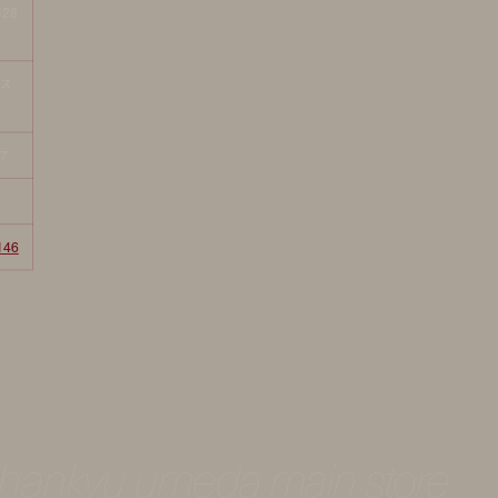
月28
トス
7
146
t hankyu umeda main store