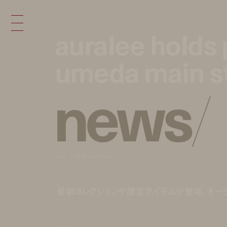
auralee holds 
auralee holds 
umeda main s
umeda main s
n
e
w
s
/
news
oct 21, 2025 5:00 pm
最新コレクションや限定アイテムが登場。オー