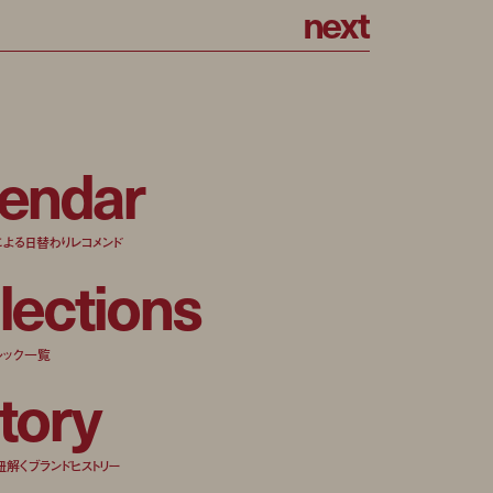
n
e
x
t
e
n
d
a
r
による日替わりレコメンド
l
e
c
t
i
o
n
s
ルック一覧
t
o
r
y
紐解くブランドヒストリー