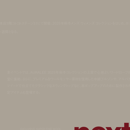
だ本店3階コトコトステージ31にて開催。2025年秋冬メンズ ウィメンズ コレクションをはじめ、ポ
週間となる。
本イベントでは、AURALEE 2025年秋冬コレクションの上質で心地よいワードローブ
堂に集結。さらに、プレミアムなウールモッサー素材を使用した中綿ブルゾンや、アルパ
ツイードで仕立てたクラシックなスウィングトップなど、本ポップアップのために製作され
定アイテムも登場する。
EXCLUSIVE SUPER FINE WOOL