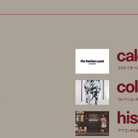
c
a
l
クリエイター
c
o
l
ー
コレクション
h
i
s
アイコンから