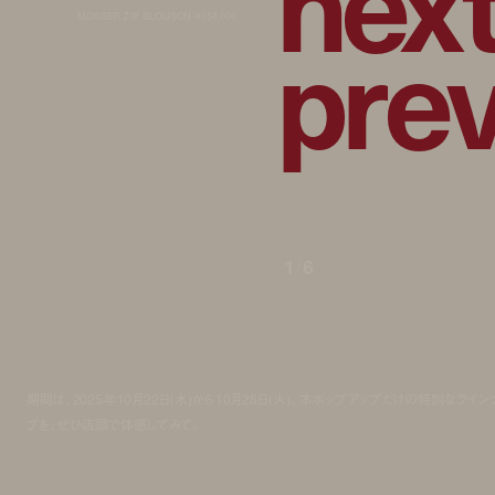
n
e
x
p
r
e
MOSSER ZIP BLOUSON ¥154,000
1
/
6
期間は、2025年10月22日(水)から10月28日(火)。本ポップアップだけの特別なライン
プを、ぜひ店頭で体感してみて。