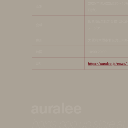
2025年10月22日(水)～10
会期
日(火)
阪急うめだ本店 3 階 コトコ
会場
テージ31
住所
大阪府大阪市北区角田町8-
時間
10:00-20:00
UR
https://auralee.jp/news/
auralee
holds pop up store a