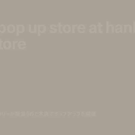
pop up store at ha
pop up store at ha
tore
tore
ラリーが阪急うめだ本店でポップアップを開催