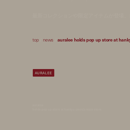
最新コレクションや限定アイテムが登場。
top
/
news
/
auralee holds pop up store at han
AURALEE
auralee
holds pop up store at hankyu umeda main store