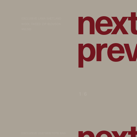
n
e
x
EXCLUSIVE LAMA SHETLAND
p
r
e
WOOL TWEED ZIP BLOUSON
¥93,500
1
/
6
n
e
x
EXCLUSIVE LEATHER TOTE BAG