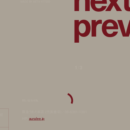
p
r
e
MADE BY AETA ¥77,000
1
/
3
問い合わせ先
阪急うめだ本店 (代表番号)／06-6361-1381
RE
HP:
auralee.jp