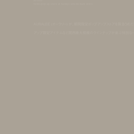
auralee
holds pop up store at hankyu umeda main store
AURALEE (オーラリー) が、期間限定ポップアップストアを阪急うめ
アップ限定アイテムなど関西最大規模のラインナップが並ぶ特別な一