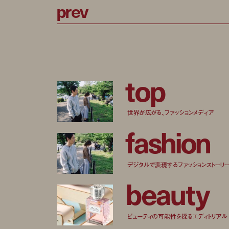
p
r
e
v
t
o
p
世界が広がる、ファッションメディア
f
a
s
h
i
o
n
デジタルで表現するファッションストーリ
b
e
a
u
t
y
ビューティの可能性を探るエディトリアル