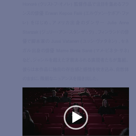
Honorè (クリストフ・オノレ) 監督作品で注目を集めるフラ
ンスの俳優 Erwan Kepoa Falé (エルヴァン・ケポア・ファ
レ) をはじめ、アメリカ出身のダンサー Julie Anne
Stanzak (ジュリー・アン・スタンザック) 、フィンランドの俳
優で脚本家の Jussi Vatanen (ユッシ・ヴァタネン) 、セネ
ガル出身の俳優 Mame Binta Sané (マメ・ビネタ・サネ)
など、ジャンルを超えた才能あふれる表現者たちが集結。
彼らは本作品に独自の存在感と感情を吹き込み、自然体
のままに、微細なニュアンスを描き出した。
動
画
プ
レ
ー
ヤ
ー