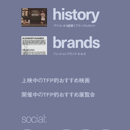
h
i
s
t
o
r
y
アイコンから紐解くブランドヒストリー
b
r
a
n
d
s
ファッションブランド A to Z
上映中のTFP的おすすめ映画
開催中のTFP的おすすめ展覧会
social: