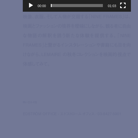
00:00
01:03
映像、衣服、そして人物が交錯する「NINE FRAMES」は、
映画とファッションの境界を曖昧にしながら、観る者に自由
な物語の解釈を誘う新たな体験を提供する。「NINE
FRAMES」と繋がるインスタレーションや書籍にも目を向
けながら、LEMAIRE の秋冬コレクションを映画的視点で
体感してみて。
問い合わせ先
EDSTRÖM OFFICE - エドストローム オフィス／03-6427-5901