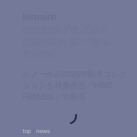
lemaire
releases the 25aw
collection film “nine
frames”
ルメールが2025年秋冬コレク
ションを映像作品「NINE
FRAMES」で表現
top
/
news
/