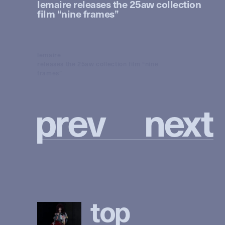
lemaire releases the 25aw collection
film “nine frames”
lemaire
releases the 25aw collection film “nine
frames”
p
r
e
v
n
e
x
t
t
o
p