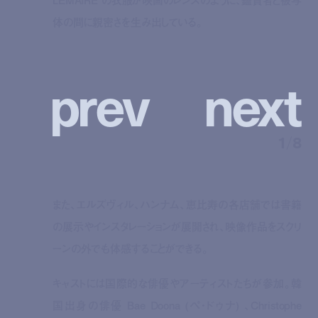
LEMAIRE の衣服が映画のレンズのように、鑑賞者と被写
体の間に親密さを生み出している。
p
r
e
v
n
e
x
t
1
/
8
また、エルズヴィル、ハンナム、恵比寿の各店舗では書籍
の展示やインスタレーションが展開され、映像作品をスクリ
ーンの外でも体感することができる。
キャストには国際的な俳優やアーティストたちが参加。韓
国出身の俳優 Bae Doona (ペ・ドゥナ) 、Christophe