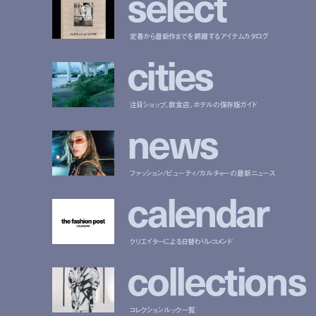
s
e
l
e
c
t
定番から最新作までを網羅するアイテムカタログ
c
i
t
i
e
s
注目ショップ、飲食店、ホテルの保存版ガイド
n
e
w
s
ファッション/ビューティ/カルチャーの最新ニュース
c
a
l
e
n
d
a
r
クリエイターによる日替わりレコメンド
c
o
l
l
e
c
t
i
o
n
s
コレクションルック一覧