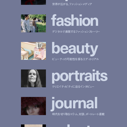
世界が広がる、ファッションメディア
f
a
s
h
i
o
n
デジタルで表現するファッションストーリー
b
e
a
u
t
y
ビューティの可能性を探るエディトリアル
p
o
r
t
r
a
i
t
s
クリエイティビティに迫るインタビュー
j
o
u
r
n
a
l
時代を切り取るコラム、対談、ポートレート連載