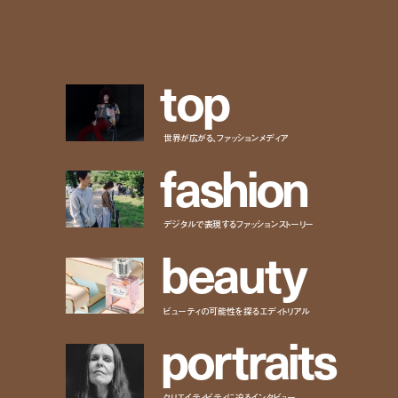
t
o
p
世界が広がる、ファッションメディア
f
a
s
h
i
o
n
デジタルで表現するファッションストーリー
b
e
a
u
t
y
ビューティの可能性を探るエディトリアル
p
o
r
t
r
a
i
t
s
クリエイティビティに迫るインタビュー