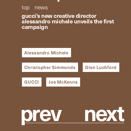
top
/
news
/
gucci's new creative director
alessandro michele unveils the first
campaign
Alessandro Michele
Christopher Simmonds
Glen Luchford
GUCCI
Joe McKenna
p
r
e
v
n
e
x
t