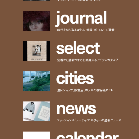
j
o
u
r
n
a
l
時代を切り取るコラム、対談、ポートレート連載
s
e
l
e
c
t
定番から最新作までを網羅するアイテムカタログ
c
i
t
i
e
s
注目ショップ、飲食店、ホテルの保存版ガイド
n
e
w
s
ファッション/ビューティ/カルチャーの最新ニュース
c
a
l
e
n
d
a
r