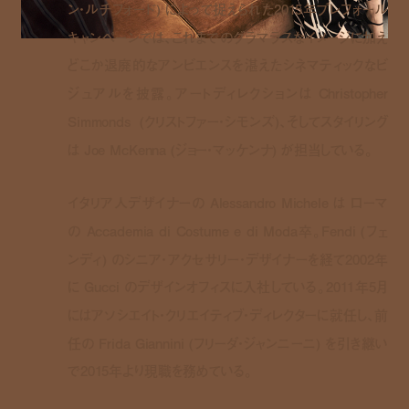
ン・ルチフォード) によって捉えられた2015年プレフォール
キャンペーンでは、これまでのグラマラスなイメージに加え
どこか退廃的なアンビエンスを湛えたシネマティックなビ
ジュアルを披露。アートディレクションは Christopher
Simmonds (クリストファー・シモンズ)、そしてスタイリング
は Joe McKenna (ジョー・マッケンナ) が担当している。
イタリア人デザイナーの Alessandro Michele は ローマ
の Accademia di Costume e di Moda卒。Fendi (フェ
ンディ) のシニア・アクセサリー・デザイナーを経て2002年
に Gucci のデザインオフィスに入社している。2011年5月
にはアソシエイト・クリエイティブ・ディレクターに就任し、前
任の Frida Giannini (フリーダ・ジャンニーニ) を引き継い
で2015年より現職を務めている。