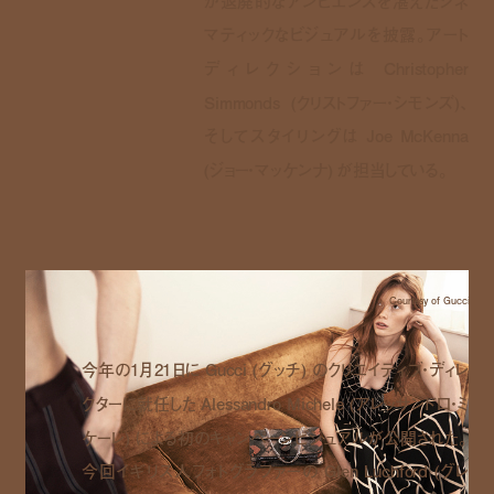
か退廃的なアンビエンスを湛えたシネ
マティックなビジュアルを披露。アート
ディレクションは Christopher
Simmonds (クリストファー・シモンズ)、
そしてスタイリングは Joe McKenna
(ジョー・マッケンナ) が担当している。
Courtesy of Gucci
今年の1月21日に Gucci (グッチ) のクリエイティブ・ディレ
クターに就任した Alessandro Michele (アレッサンドロ・ミ
ケーレ) による初のキャンペーンビジュアルが公開された。
今回イギリス人フォトグラファーの Glen Luchford (グレ