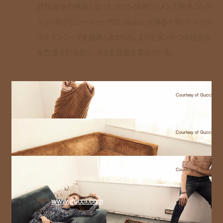
就任直後の発表となった 2015-16年ウィメンズ秋冬コレク
ションのデビューショーでは、Gucci が誇るイタリアンクラ
フツマンシップを継承しながらも、よりモダンかつ中性的な
女性像を打ち出し、大きな話題を集めている。
Courtesy of Gucci
Courtesy of Gucci
Courtesy of Gucci
HP:
www.gucci.com