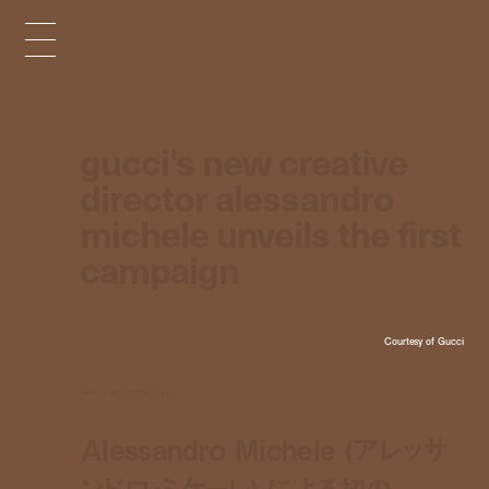
gucci's new creative
director alessandro
michele unveils the first
campaign
Courtesy of Gucci
news
apr 15, 2015 1:24 pm
Alessandro Michele (アレッサ
ンドロ・ミケーレ) による初の