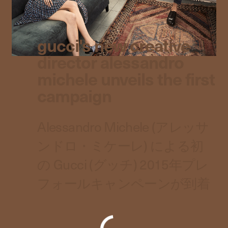
gucci's new creative
director alessandro
michele unveils the first
campaign
Alessandro Michele (アレッサ
ンドロ・ミケーレ) による初
の Gucci (グッチ) 2015年プレ
フォールキャンペーンが到着