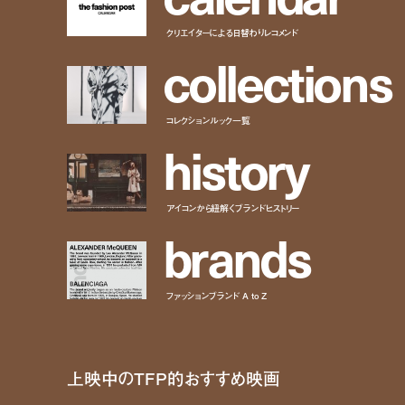
クリエイターによる日替わりレコメンド
c
o
l
l
e
c
t
i
o
n
s
コレクションルック一覧
h
i
s
t
o
r
y
アイコンから紐解くブランドヒストリー
b
r
a
n
d
s
ファッションブランド A to Z
上映中のTFP的おすすめ映画