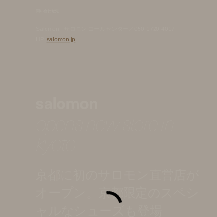
問い合わせ先
Salomon - サロモン コールセンター／050-1720-4017
HP:
salomon.jp
salomon
opens new store in
kyoto
京都に初のサロモン直営店が
オープン。京都限定のスペシ
ャルなシューズも登場