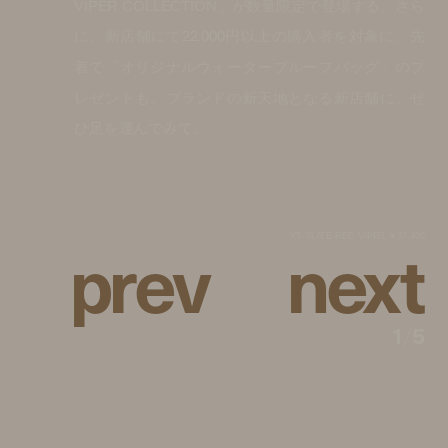
VIPER COLLECTION」が数量限定で登場する。さら
に、新店舗にて22,000円以上の購入者を対象に、先
着で「オリジナルウォータープルーフバッグ」のプ
レゼントも。ブランドの新天地となる新店舗に、ぜ
ひ足を運んでみて。
p
r
e
v
n
e
x
t
XT-SLATE RED VIPER ￥37,400
1
/
5