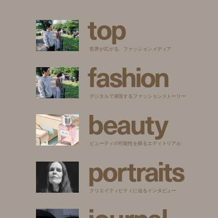
t
o
p
世界が広がる、ファッションメディア
f
a
s
h
i
o
n
デジタルで表現するファッションストーリー
b
e
a
u
t
y
ビューティの可能性を探るエディトリアル
p
o
r
t
r
a
i
t
s
クリエイティビティに迫るインタビュー
j
o
u
r
n
a
l