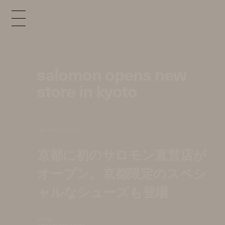
salomon opens new
store in kyoto
news
nov 18, 2025 5:55 pm
京都に初のサロモン直営店が
オープン。京都限定のスペシ
ャルなシューズも登場
salomon
opens new store in kyoto