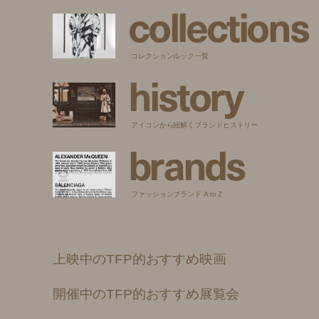
c
o
l
l
e
c
t
i
o
n
s
コレクションルック一覧
h
i
s
t
o
r
y
アイコンから紐解くブランドヒストリー
b
r
a
n
d
s
ファッションブランド A to Z
上映中のTFP的おすすめ映画
開催中のTFP的おすすめ展覧会