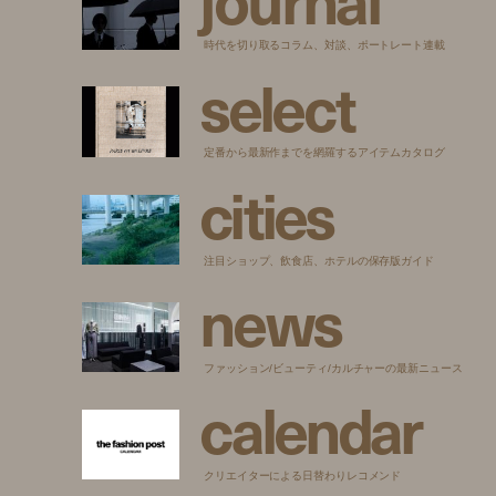
時代を切り取るコラム、対談、ポートレート連載
s
e
l
e
c
t
定番から最新作までを網羅するアイテムカタログ
c
i
t
i
e
s
注目ショップ、飲食店、ホテルの保存版ガイド
n
e
w
s
ファッション/ビューティ/カルチャーの最新ニュース
c
a
l
e
n
d
a
r
クリエイターによる日替わりレコメンド