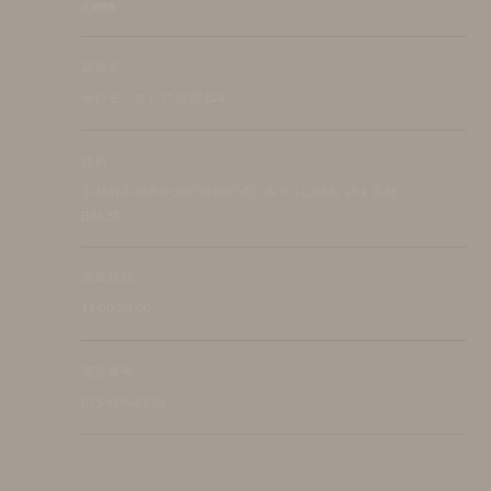
店舗情報
店舗名
サロモンストア 京都 BAL
住所
京都府京都市中京区河原町通三条下ル山崎町 251 京都
BAL3F
営業時間
11:00-20:00
電話番号
075-606-5239