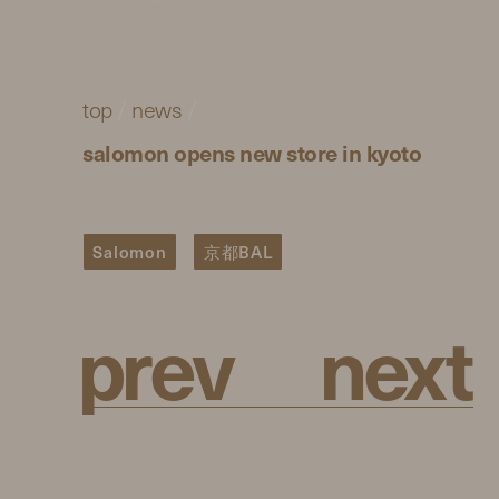
top
/
news
/
salomon opens new store in kyoto
Salomon
京都BAL
p
r
e
v
n
e
x
t