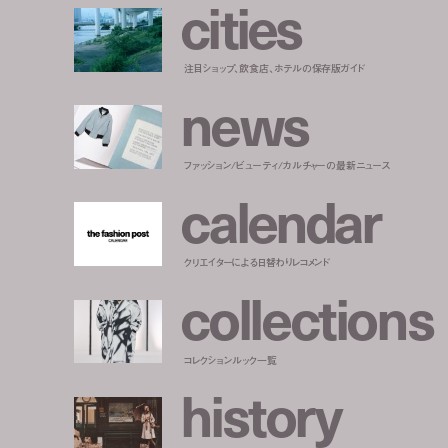
c
i
t
i
e
s
注目ショップ、飲食店、ホテルの保存版ガイド
n
e
w
s
ファッション/ビューティ/カルチャーの最新ニュース
c
a
l
e
n
d
a
r
クリエイターによる日替わりレコメンド
c
o
l
l
e
c
t
i
o
n
s
コレクションルック一覧
h
i
s
t
o
r
y