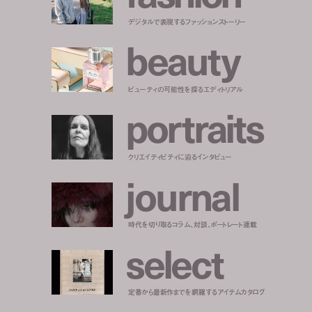
デジタルで表現するファッションストーリー
b
e
a
u
t
y
ビューティの可能性を探るエディトリアル
p
o
r
t
r
a
i
t
s
クリエイティビティに迫るインタビュー
j
o
u
r
n
a
l
時代を切り取るコラム、対談、ポートレート連載
s
e
l
e
c
t
定番から最新作までを網羅するアイテムカタログ