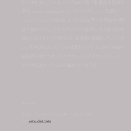
な名声を得て、ゴールデングローブ賞で最優秀俳優賞を
受賞。Luca Guadagnino (ルカ・グァダニーノ) 監督の『チ
ャレンジャーズ』をはじめ、さまざまな映画で批評家から称
賛を集めている。そうしたキャリアを背景に、彼は現代的な
DIOR のスタイルと呼応する、独自性と繊細さ、そしてモダ
ンで男性的なエレガンスを体現している。DIOR との高い
親和性を備えた新アンバサダーの迎え入れにより、メゾン
はさらなる高みへと歩みを進めていくだろう。
問い合わせ先
DIOR - クリスチャン ディオール／0120-02-1947
HP:
www.dior.com