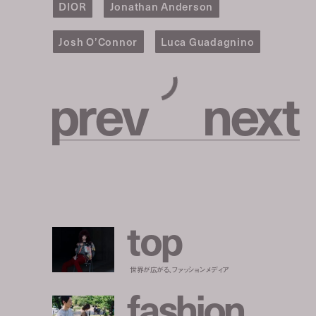
DIOR
Jonathan Anderson
Josh O’Connor
Luca Guadagnino
p
r
e
v
n
e
x
t
t
o
p
世界が広がる、ファッションメディア
f
a
s
h
i
o
n