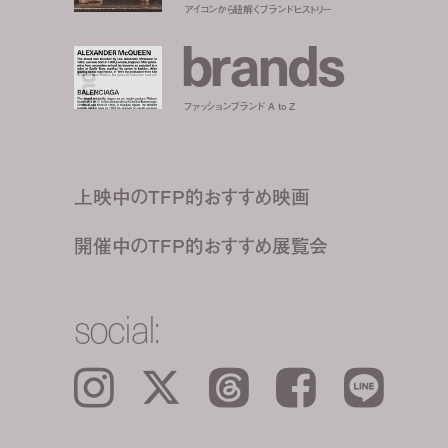
アイコンから紐解くブランドヒストリー
b
r
a
n
d
s
ファッションブランド A to Z
上映中のTFP的おすすめ映画
開催中のTFP的おすすめ展覧会
social:
Instagram
𝕏
Threads
Facebook
LINE