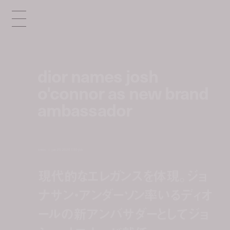
dior names josh
o'connor as new brand
ambassador
news
jan 20, 2026 1:40 pm
現代的なエレガンスを体現。ジョ
ナサン・アンダーソン率いるディオ
ールの新アンバサダーとしてジョ