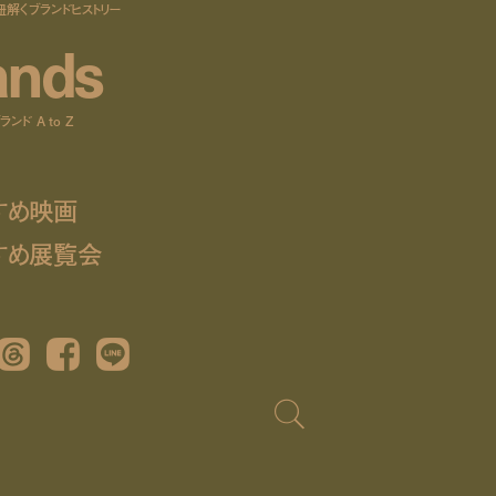
紐解くブランドヒストリー
a
n
d
s
ンド A to Z
すめ映画
すめ展覧会
Threads
Facebook
LINE