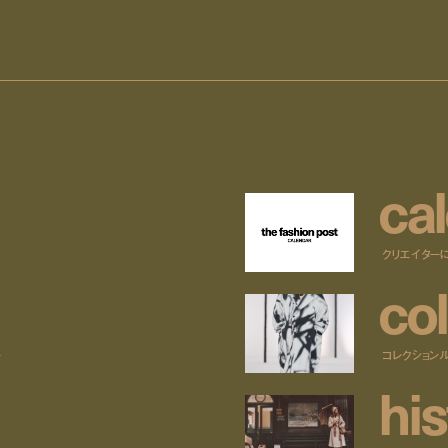
c
a
l
クリエイター
c
o
l
ー
コレクション
h
i
s