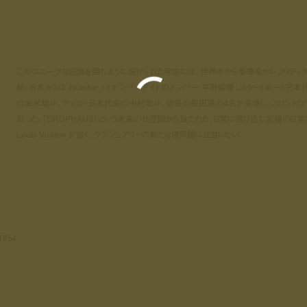
このユニークな庭園を囲むように設けられた客席には、世界中から豪華なセレブリティ
結。日本からは Number_i (ナンバーアイ) のメンバー・平野紫耀、スケートボード日本
の堀米雄斗、サッカー日本代表の中村敬斗、俳優の桜田通の4名が来場し、フロントロ
彩った。「DROPHAUS」という未来の住空間から放たれた、日常に溶け込む究極の日常
Louis Vuitton が描く、ラグジュアリーの新たな境界線に注目したい。
1854