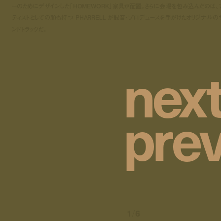
ーのためにデザインした「HOMEWORK」家具が配置。さらに会場を包み込んだのは、
ティストとしての顔も持つ PHARRELL が録音・プロデュースを手がけたオリジナルの
ンドトラックだ。
n
e
x
p
r
e
1
/
6