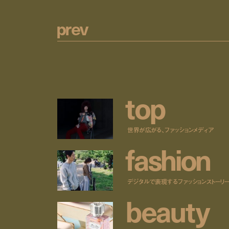
p
r
e
v
t
o
p
世界が広がる、ファッションメディア
f
a
s
h
i
o
n
デジタルで表現するファッションストーリ
b
e
a
u
t
y