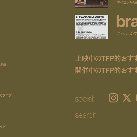
アイコンから
b
r
ファッションブラ
上映中のTFP的おす
ト連載
開催中のTFP的おす
social:
カタログ
Instagram
𝕏
search:
イド