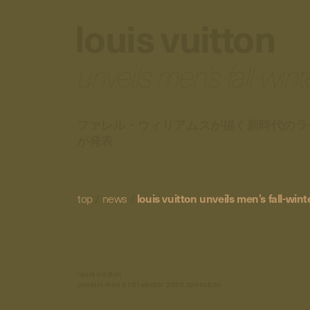
louis vuitton
unveils men’s fall-win
ファレル・ウィリアムスが描く新時代のラ
が発表
top
/
news
/
louis vuitton unveils men’s fall-win
louis vuitton
unveils men’s fall-winter 2026 collection