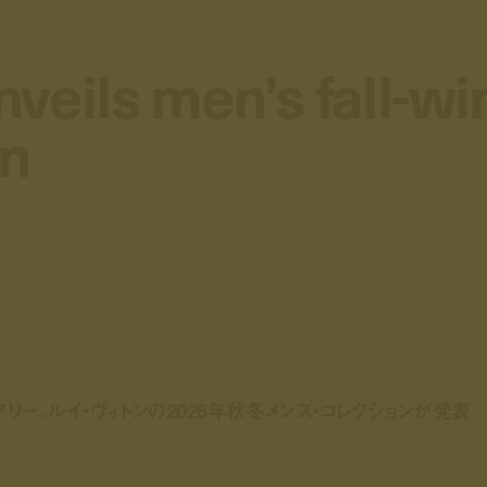
nveils men’s fall-wi
nveils men’s fall-wi
on
on
リー。ルイ・ヴィトンの2026年秋冬メンズ・コレクションが発表