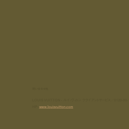
問い合わせ先
LOUIS VUITTON - ルイ・ヴィトン クライアントサービス／0120-00-
HP:
www.louisvuitton.com