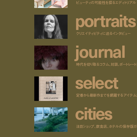
ビューティの可能性を探るエディトリアル
p
o
r
t
r
a
i
t
s
クリエイティビティに迫るインタビュー
j
o
u
r
n
a
l
時代を切り取るコラム、対談、ポートレー
s
e
l
e
c
t
定番から最新作までを網羅するアイテム
c
i
t
i
e
s
注目ショップ、飲食店、ホテルの保存版ガ