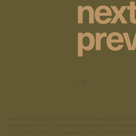
n
e
x
p
r
e
1
/
6
最新コレクションが披露された舞台は、PHARRELL WILLIAMS の設計によるプレハ
宅「DROPHAUS (ドロップハウス)」の庭園。未来の生活のための「タイムレスな空間
いうコンセプトのもと、ランウェイショーが開催された。スケルトンのハウス内には、同氏が