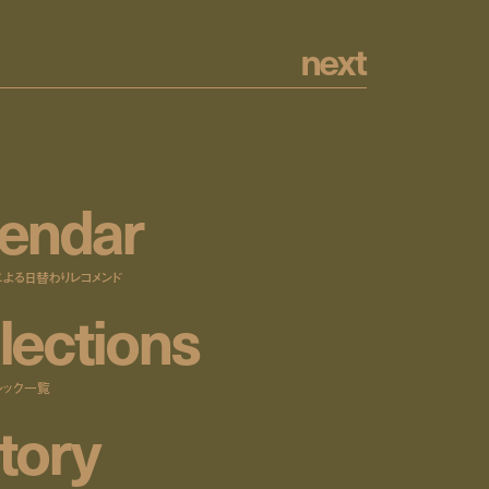
n
e
x
t
e
n
d
a
r
による日替わりレコメンド
l
e
c
t
i
o
n
s
ルック一覧
t
o
r
y