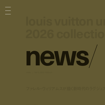
louis vuitton u
louis vuitton u
2026 collecti
2026 collecti
n
e
w
s
/
news
feb 6, 2026 10:50 am
ファレル・ウィリアムスが描く新時代のラグジュア