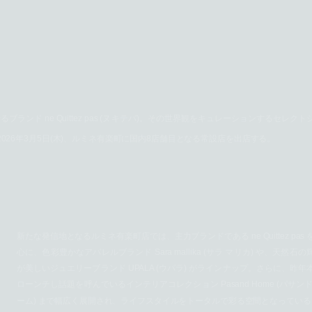
ド ne Quittez pas (ヌキテパ)。その世界観をキュレーションするセレクト
ヌキテパ)」が2026年3月5日(木)、ルミネ有楽町に国内8店舗目となる常設店を出店する。
新たな発信地となるルミネ有楽町店では、主力ブランドである ne Quittez pas 
心に、色彩豊かなアパレルブランド Sara mallika (サラ マリカ) や、天然石の
が美しいジュエリーブランド UPALA (ウパラ) がラインナップ。さらに、昨年
ローンチし話題を呼んでいるインテリアコレクション Pasand Home (パサンド
ーム) まで幅広く展開され、ライフスタイルをトータルで彩る空間となっている