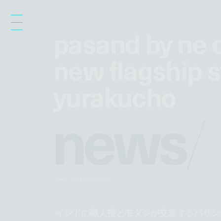
pasand by ne q
pasand by ne q
new flagship s
new flagship s
yurakucho
yurakucho
n
e
w
s
/
news
feb 5, 2026 5:30 pm
インドの職人技とモダンが交差するパサン