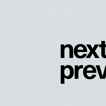
今回のオープンを記念し、今シーズンのメインビジュアルを飾る新作のシャツ
ピースが、どこよりも早く先行発売される。春の訪れを感じさせる軽やかな
は、これからの季節の主役として見逃せないアイテムだ。
n
e
x
p
r
e
1
/
2