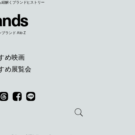
ら紐解くブランドヒストリー
a
n
d
s
ランド A to Z
すめ映画
すすめ展覧会
Threads
Facebook
LINE