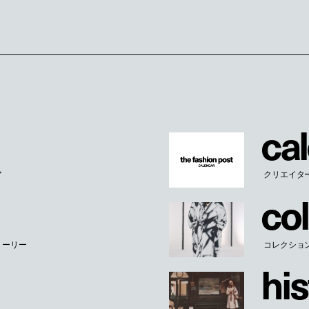
c
a
l
ア
クリエイタ
c
o
l
トーリー
コレクショ
h
i
s