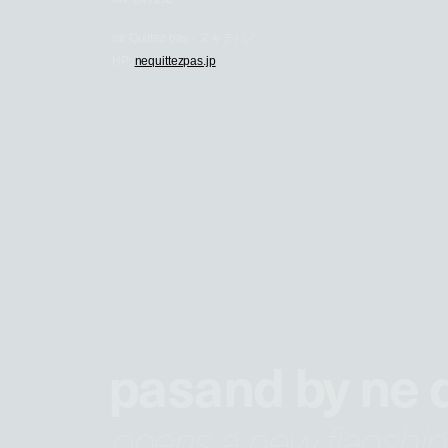
ne Quittez pas - ヌキテパ／
HP:
nequittezpas.jp
pasand by ne q
opens a new flagship