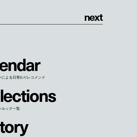
n
e
x
t
e
n
d
a
r
ーによる日替わりレコメンド
l
e
c
t
i
o
n
s
ンルック一覧
t
o
r
y