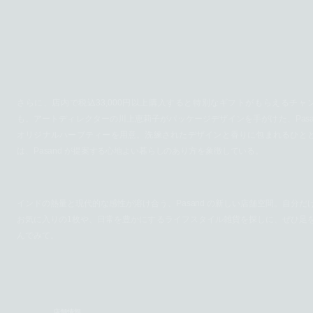
さらに、店内で税込33,000円以上購入すると特別なギフトがもらえるチャ
も。アートディレクターの川上恵莉子がパッケージデザインを手がけた、Pasa
オリジナルハーブティーを用意。洗練されたデザインと香りに包まれるひと
は、Pasand が提案する心地よい暮らしのあり方を象徴している。
インドの熱量と現代的な感性が溶け合う、Pasand の新しい店舗空間。自分だ
お気に入りの1枚や、日常を豊かにするライフスタイル雑貨を探しに、ぜひ足
んでみて。
店舗情報