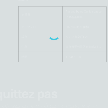
Pasand by ne Quittez pas ル
店舗名
ミネ有楽町店
オープン日
2026年3月5日(木)
場所
ルミネ有楽町1 2F
住所
東京都千代田区有楽町2-5-1
時間
11:00-21:00
uittez pas
 store at lumine yurakucho