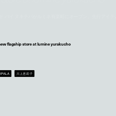
ド バイ ヌキテパがルミネ有楽町にオープン。先行アイテ
new flagship store at lumine yurakucho
UPALA
川上恵莉子