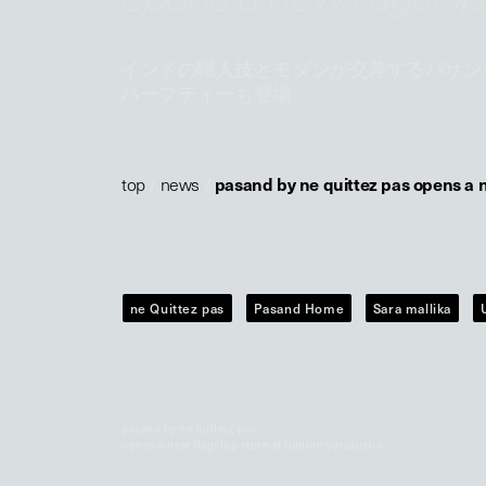
インドの職人技とモダンが交差するパサン
ハーブティーも登場
top
/
news
/
pasand by ne quittez pas opens a 
ne Quittez pas
Pasand Home
Sara mallika
pasand by ne quittez pas
opens a new flagship store at lumine yurakucho