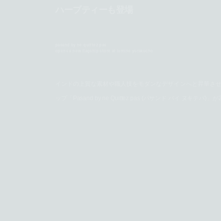
ハーブティーも登場
pasand by ne quittez pas
opens a new flagship store at lumine yurakucho
インドの上質な素材や職人技をモダンなデザインへと昇華させるブラン
ップ「Pasand by ne Quittez pas (パサンド バイ 