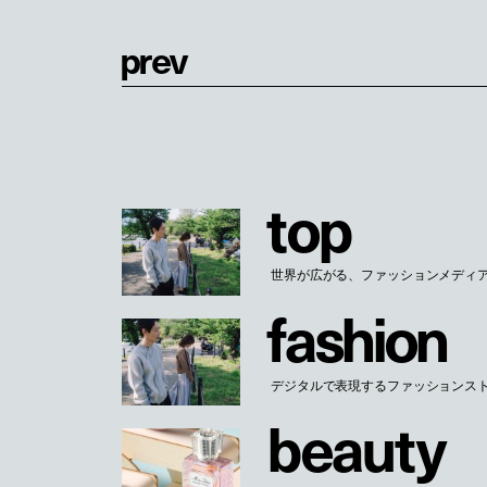
p
r
e
v
t
o
p
世界が広がる、ファッションメディ
f
a
s
h
i
o
n
デジタルで表現するファッションス
b
e
a
u
t
y