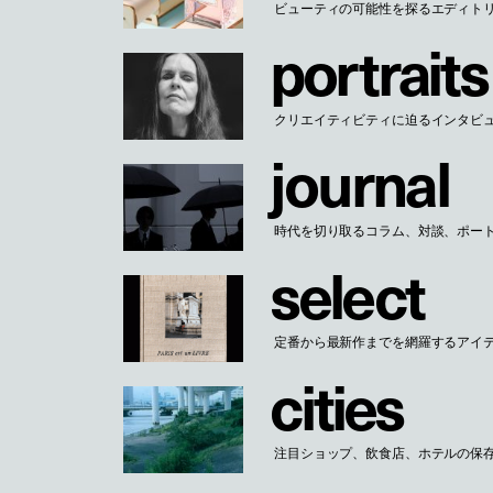
ビューティの可能性を探るエディト
p
o
r
t
r
a
i
t
s
クリエイティビティに迫るインタビ
j
o
u
r
n
a
l
時代を切り取るコラム、対談、ポー
s
e
l
e
c
t
定番から最新作までを網羅するアイ
c
i
t
i
e
s
注目ショップ、飲食店、ホテルの保