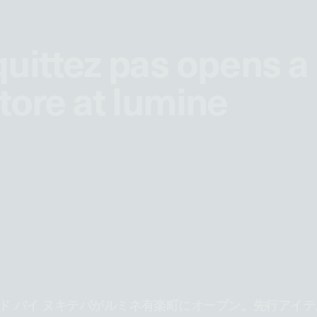
uittez pas opens a
uittez pas opens a
tore at lumine
tore at lumine
ド バイ ヌキテパがルミネ有楽町にオープン。先行アイテ