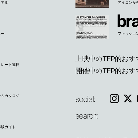
リアル
アイコンか
b
r
ュー
ファッションブ
上映中のTFP的おす
トレート連載
開催中のTFP的お
social:
Instagram
𝕏
テムカタログ
search:
存版ガイド