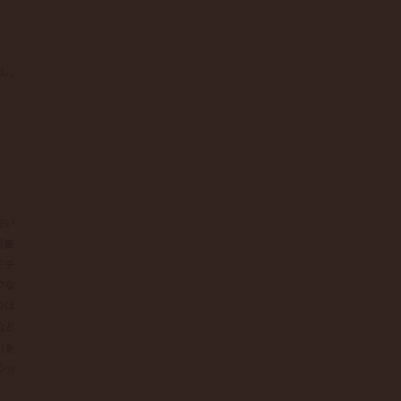
し、
失い
親密
モチ
クな
のほ
など
」を
ショ