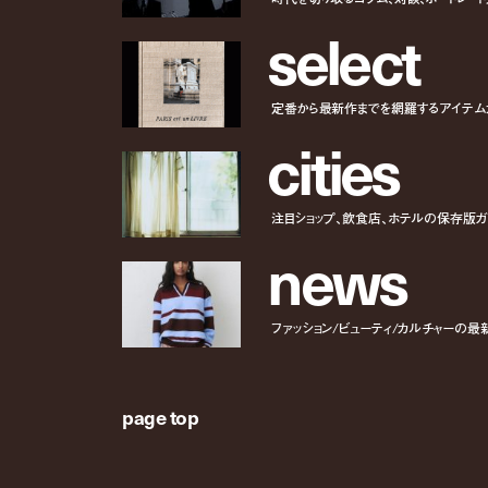
s
e
l
e
c
t
定番から最新作までを網羅するアイテム
c
i
t
i
e
s
注目ショップ、飲食店、ホテルの保存版ガ
n
e
w
s
ファッション/ビューティ/カルチャーの最
page top