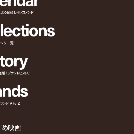
による日替わりレコメンド
l
e
c
t
i
o
n
s
ルック一覧
t
o
r
y
紐解くブランドヒストリー
a
n
d
s
ンド A to Z
すめ映画