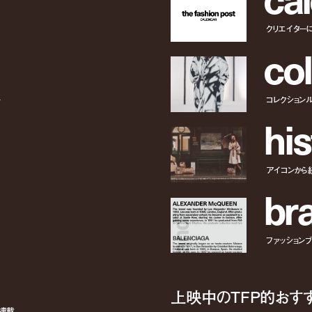
クリエイター
c
o
l
ー
コレクション
h
i
s
アイコンから
b
r
ファッションブラ
上映中のTFP的おす
ト連載