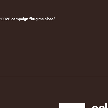
ay 2026 campaign “hug me close”
c
a
l