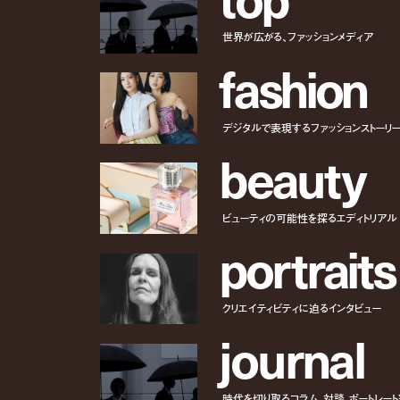
世界が広がる、ファッションメディア
f
a
s
h
i
o
n
デジタルで表現するファッションストーリ
b
e
a
u
t
y
ビューティの可能性を探るエディトリアル
p
o
r
t
r
a
i
t
s
クリエイティビティに迫るインタビュー
j
o
u
r
n
a
l
時代を切り取るコラム、対談、ポートレー