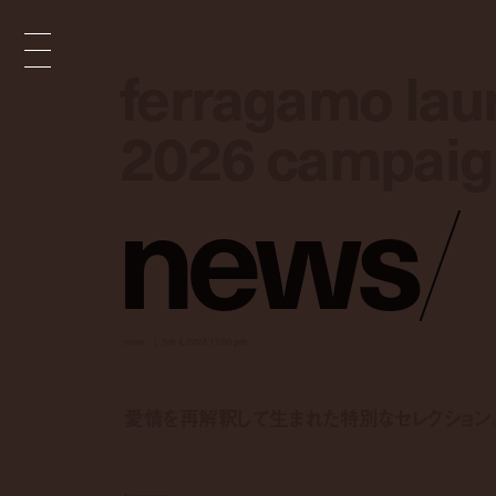
ferragamo lau
ferragamo lau
2026 campaig
2026 campaig
n
e
w
s
/
news
feb 4, 2026 12:00 pm
愛情を再解釈して生まれた特別なセレクション