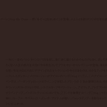
ンペーン「Hug Me Close – 想いをそっと抱きしめて」が登場。人と人とを結びつける仕草を通
。
一年に一度のバレンタインという日を祝し、単に身に着けるためのものではなく、決して
たくない人生の断片を大切に守る存在としてアクセサリーのセレクションが登場。最も
な想いを包み込むためにデザインされたセレクションの中心となるのは、小さなフックを
ーフにしたガンチーニのクロージャーがアイコンのバッグ「Hug (ハグ)」。このアイコニッ
バッグは、バーガンディとレッドのライニングを配したブラックの 2 色が展開される。そ
かウィメンズコレクションでは、シルクスカーフやメリージェーン、アイウェア、フレグランス
がラインナップ。メンズコレクションにおいても、ブランドを象徴するバッグ「Hug (ハグ)
軸に、ローファーやベルトといったレザーアイテムが揃い、バレンタインデーを彩るセレク
ンに仕上がった。