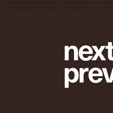
本コレクションは、全国の FERRAGAMO ストアおよび公式オンラインサイトにて発売
愛や感謝の気持ちを伝えるこの特別な日に、心を込めた贈り物を選んでみてはいかが
う。
n
e
x
p
r
e
1
/
21