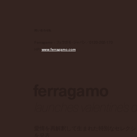
問い合わせ先
Ferragamo - フェラガモ･ジャパン／0120-202-170
HP:
www.ferragamo.com
ferragamo
launches valentine's
愛情を再解釈して生まれた特別なセレクシ
を発表