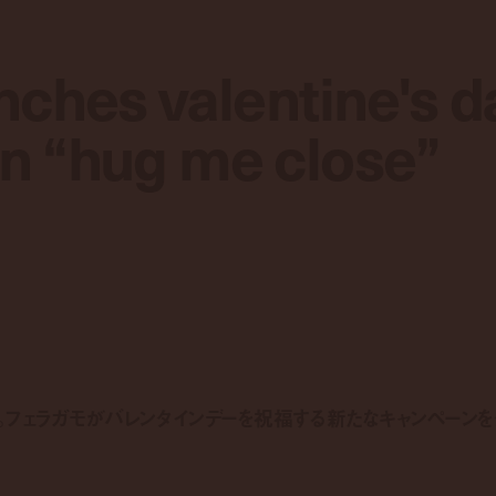
nches valentine's d
nches valentine's d
n “hug me close”
n “hug me close”
。フェラガモがバレンタインデーを祝福する新たなキャンペーン