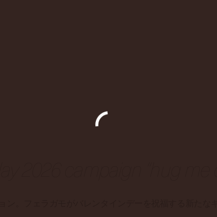
 day 2026 campaign “hug me 
ョン。フェラガモがバレンタインデーを祝福する新たな