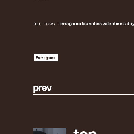
top
/
news
/
ferragamo launches valentine's d
Ferragamo
p
r
e
v
t
o
p