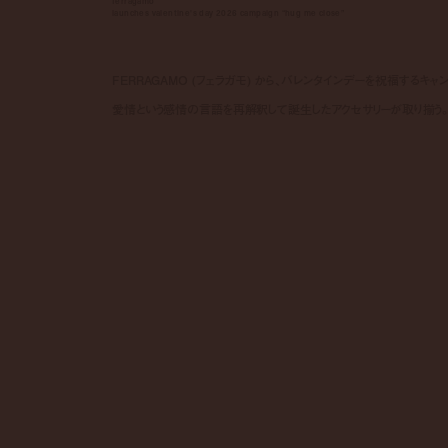
ferragamo
launches valentine's day 2026 campaign “hug me close”
FERRAGAMO (フェラガモ) から、バレンタインデーを祝福するキャ
愛情という感情の言語を再解釈して誕生したアクセサリーが取り揃う