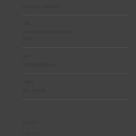
2月28日(土)~3月29日(日)
会場
OMOTESANDO CROSSING
PARK
住所
東京都港区南青山5-1-1
入場料
無料・予約不要
問い合わせ先
LOA - ロア／