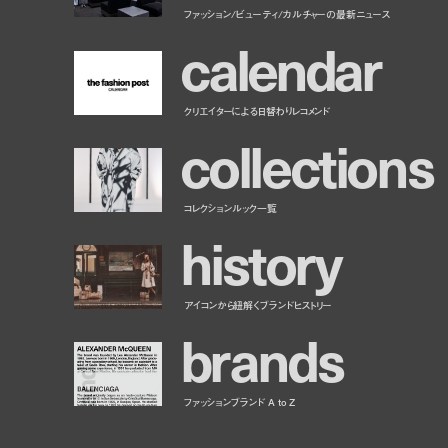
ファッション/ビューティ/カルチャーの最新ニュース
c
a
l
e
n
d
a
r
クリエイターによる日替わりレコメンド
c
o
l
l
e
c
t
i
o
n
s
コレクションルック一覧
h
i
s
t
o
r
y
アイコンから紐解くブランドヒストリー
b
r
a
n
d
s
ファッションブランド A to Z