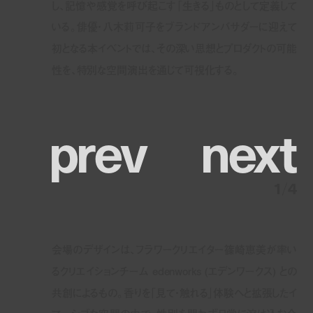
し、記憶や感覚を呼び起こす「生きる」ものとして定義して
いる。俳優・八木莉可子をブランドアンバサダーに迎えて
初となる本イベントでは、その深い思想とプロダクトの可能
性を、特別な空間演出を通じて可視化する。
p
r
e
v
n
e
x
t
1
/
4
会場のデザインは、フラワークリエイター篠崎恵美が率い
るクリエイションチーム edenworks (エデンワークス) との
共創によるもの。香りを「見て・触れる」体験へと拡張したイ