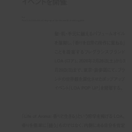
イベントを開催
loa
hosts an immersive pop-up at omotesando crossing park
髪・肌・手元に纏えるパフュームオイル
を展開し、「香りを日常の所作に重ねる」
ことを提案するフレグランスブランド
LOA (ロア)。2026年2月28日(土)から3
月29日(日)まで、東京・表参道にて、ブラ
ンドの世界観を深化させたポップアップ
イベント「LOA POP UP」を開催する。
「Life of Aroma: 香りと生きる」という哲学を掲げる LOA。
香りを簡単に「纏う」ものではなく、内側にある自分を肯定