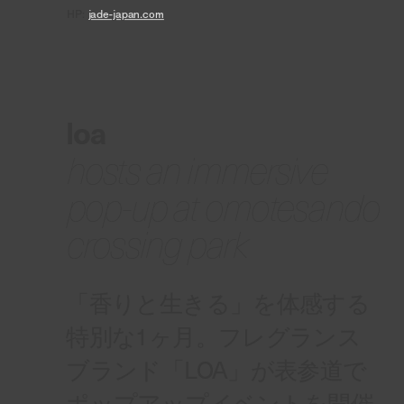
HP:
jade-japan.com
loa
hosts an immersive
pop-up at omotesando
crossing park
「香りと生きる」を体感する
特別な1ヶ月。フレグランス
ブランド「LOA」が表参道で
ポップアップイベントを開催