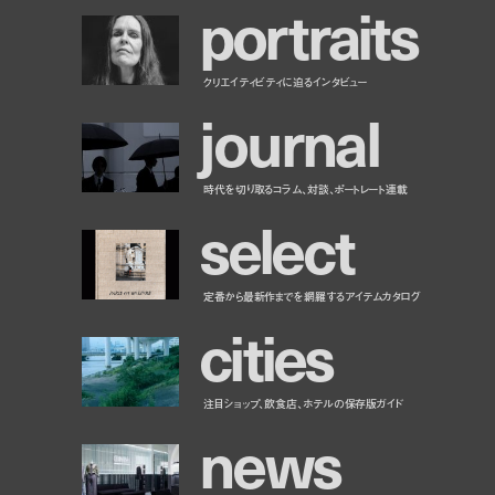
p
o
r
t
r
a
i
t
s
クリエイティビティに迫るインタビュー
j
o
u
r
n
a
l
時代を切り取るコラム、対談、ポートレート連載
s
e
l
e
c
t
定番から最新作までを網羅するアイテムカタログ
c
i
t
i
e
s
注目ショップ、飲食店、ホテルの保存版ガイド
n
e
w
s