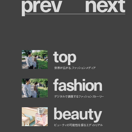
p
r
e
v
n
e
x
t
t
o
p
世界が広がる、ファッションメディア
f
a
s
h
i
o
n
デジタルで表現するファッションストーリー
b
e
a
u
t
y
ビューティの可能性を探るエディトリアル