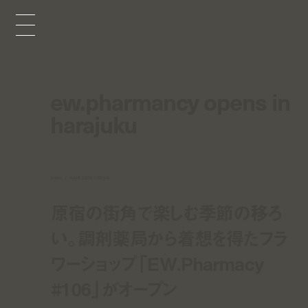
ew.pharmancy opens in
harajuku
news
may 8, 2026 1:00 pm
原宿の街角で楽しむ季節の移ろ
い。調剤薬局から着想を得たフラ
ワーショップ「EW.Pharmacy
#106」がオープン