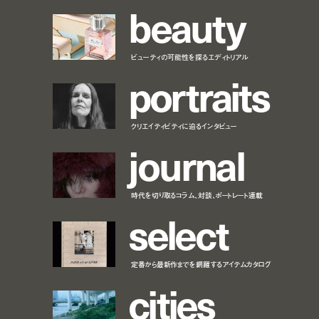
b
e
a
u
t
y
ビューティの可能性を探るエディトリアル
p
o
r
t
r
a
i
t
s
クリエイティビティに迫るインタビュー
j
o
u
r
n
a
l
時代を切り取るコラム、対談、ポートレート連載
s
e
l
e
c
t
定番から最新作までを網羅するアイテムカタログ
c
i
t
i
e
s