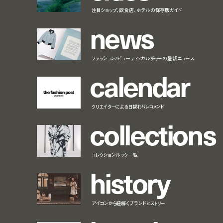
注目ショップ、飲食店、ホテルの保存版ガイド
n
e
w
s
ファッション/ビューティ/カルチャーの最新ニュース
c
a
l
e
n
d
a
r
クリエイターによる日替わりレコメンド
c
o
l
l
e
c
t
i
o
n
s
コレクションルック一覧
h
i
s
t
o
r
y
アイコンから紐解くブランドヒストリー