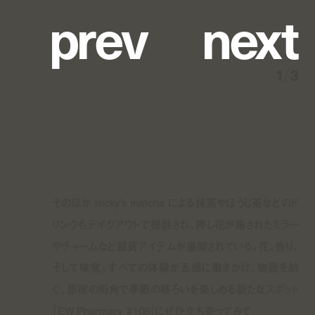
p
r
e
v
n
e
x
t
1
/
3
そのほか rocky’s matcha による抹茶やほうじ茶などのド
リンクもテイクアウトで提供され、押し花が施されたミラー
やチャームなど雑貨アイテムが展開されている。花、香り、
そして味覚。すべての体験が五感に働きかけ、物語を紡
ぐ。原宿の街角で季節の移ろいを楽しめる新たなスポット
「EW.Pharmacy #106」にぜひ立ち寄ってみて。