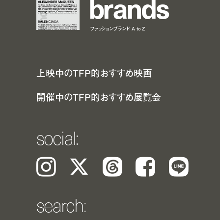
b
r
a
n
d
s
ファッションブランド A to Z
上映中のTFP的おすすめ映画
開催中のTFP的おすすめ展覧会
social:
Instagram
𝕏
Threads
Facebook
LINE
search: