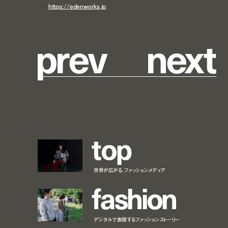
HP
https://edenworks.jp
p
r
e
v
n
e
x
t
t
o
p
世界が広がる、ファッションメディア
f
a
s
h
i
o
n
デジタルで表現するファッションストーリー