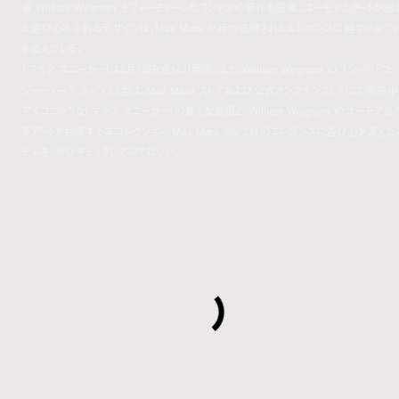
家 William Wegman をフィーチャーした Tシャツの新作も登場。ユーモアとアートが融
た遊び心あふれるデザインは、Max Mara が持つ洗練されたエレガンスに軽やかなウィ
を添えている。
「マキシ スニーカー」は6月12日(金)より発売。また、William Wegman の Tシャツ「コッ
ジャージー T シャツ」3型は、Max Mara ストアおよび公式オンラインストアにて発売中
アイコニックな「マキシ スニーカー」の新たな表現と、William Wegman のユーモアあ
るアートが共鳴する本コレクション。Max Mara ならではのエレガンスに遊び心を添えた
テムを、ぜひチェックしてみてほしい。