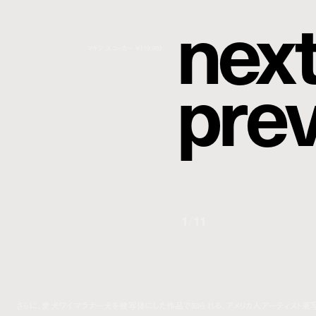
n
e
x
マキシ スニーカー ¥119,900
p
r
e
1
/
11
さらに、愛犬ワイマラナー犬を被写体にした作品で知られる、アメリカ人アーティスト兼