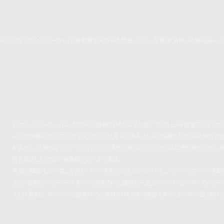
ットウェア「マキシ スニーカー」の日本限定モデルを発売。さらに、写真家 William Wegman (
「マキシ スニーカー」は、ブランドの洗練されたミニマルなデザインと、存在感のあるマキ
ールが特徴のアイコニックなフットウェア。厚みのあるソールと洗練されたフォルムが存
を演出し、伝統的なクラフツマンシップと現代女性のライフスタイルに寄り添いながら、
性を追求したブランドを象徴する一足である。
今回の限定モデルは、スワロフスキーをあしらったテディベアと、ブランドイニシャルを配
ブローチ型のシューレースチャームが加わった特別な一足。シャンパンゴールドのシュー
スも付属され、アイコニックな遊び心と洗練された煌めきを添えるディテールが魅力的だ