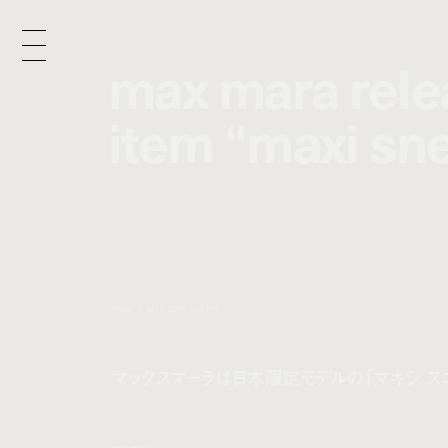
max mara rele
max mara rele
item “maxi sn
item “maxi sn
n
e
w
s
/
news
jun 5, 2026 8:15 pm
マックスマーラは日本限定モデルの「マキシ ス