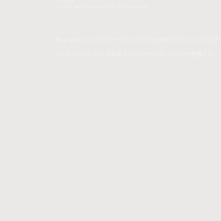
max mara
releases japan-exclusive item “maxi sneakers”
Max Mara (マックスマーラ) が、ブランドを代表するアイコニックなフ
リアム・ウェッグマン) の作品をフィーチャーした Tシャツも登場する。