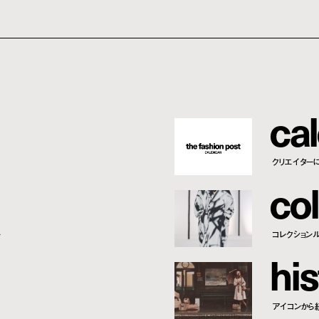
c
a
l
クリエイター
c
o
l
ー
コレクション
h
i
s
アイコンから