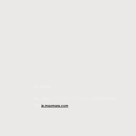
問い合わせ先
Max Mara - マックスマーラ ジャパン／0120-030-535
HP:
jp.maxmara.com