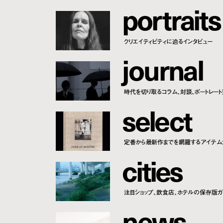
p
o
r
t
r
a
i
t
s
クリエイティビティに迫るインタビュー
j
o
u
r
n
a
l
時代を切り取るコラム、対談、ポートレー
s
e
l
e
c
t
定番から最新作までを網羅するアイテム
c
i
t
i
e
s
注目ショップ、飲食店、ホテルの保存版ガ
n
e
w
s