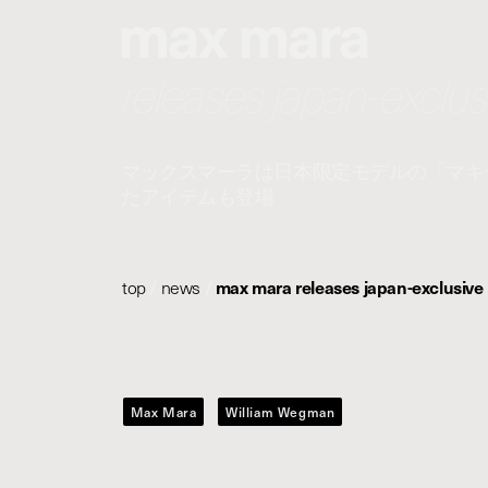
max mara
releases japan-exclus
マックスマーラは日本限定モデルの「マキ
たアイテムも登場
top
/
news
/
max mara releases japan-exclusive
Max Mara
William Wegman