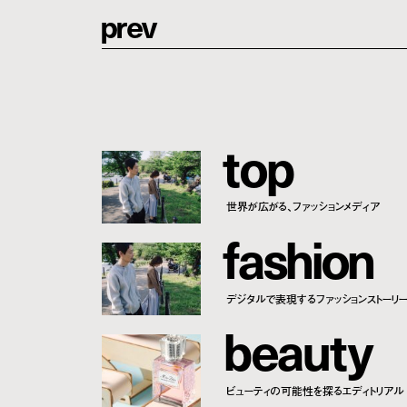
p
r
e
v
t
o
p
世界が広がる、ファッションメディア
f
a
s
h
i
o
n
デジタルで表現するファッションストーリ
b
e
a
u
t
y
ビューティの可能性を探るエディトリアル