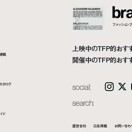
b
r
ファッションブラ
上映中のTFP的おす
ト連載
開催中のTFP的おす
social:
カタログ
Instagram
𝕏
search:
イド
運営会社
広告掲載
お問い合わ