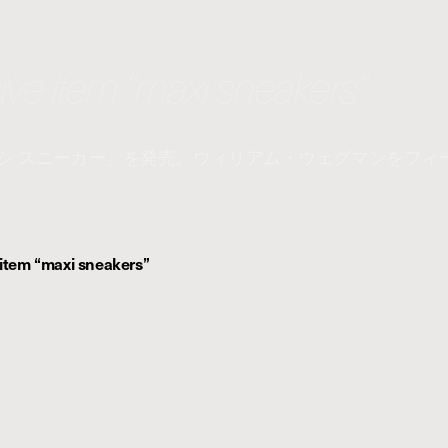
ive item “maxi sneakers”
シ スニーカー」を発売。ウィリアム・ウェグマンをフィ
 item “maxi sneakers”