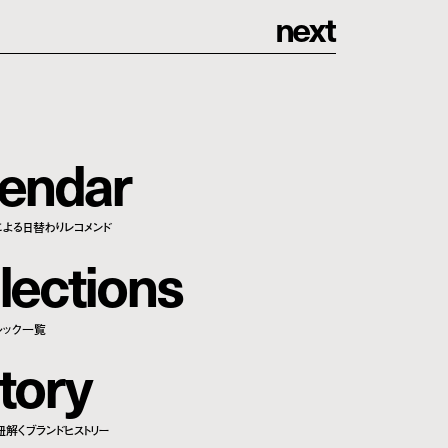
n
e
x
t
e
n
d
a
r
による日替わりレコメンド
l
e
c
t
i
o
n
s
ルック一覧
t
o
r
y
紐解くブランドヒストリー