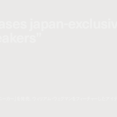
ases japan-exclusi
ases japan-exclusi
eakers”
eakers”
ニーカー」を発売。ウィリアム・ウェグマンをフィーチャーしたアイ