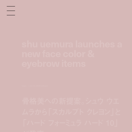
shu uemura launches a
new face color &
eyebrow items
news
jun 15, 2026 3:05 pm
骨格美への新提案。シュウ ウエ
ムラから「スカルプト クレヨン」と
「ハード フォーミュラ ハード 10」