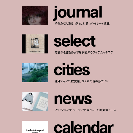
j
o
u
r
n
a
l
時代を切り取るコラム、対談、ポートレート連載
s
e
l
e
c
t
定番から最新作までを網羅するアイテムカタログ
c
i
t
i
e
s
注目ショップ、飲食店、ホテルの保存版ガイド
n
e
w
s
ファッション/ビューティ/カルチャーの最新ニュース
c
a
l
e
n
d
a
r