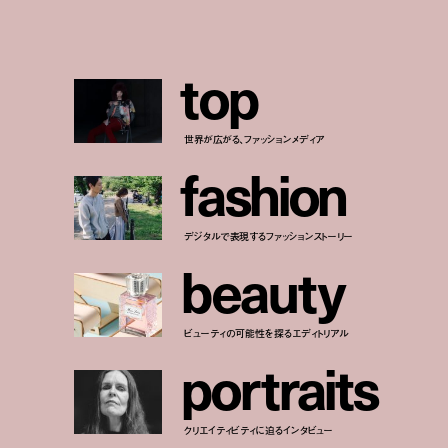
t
o
p
世界が広がる、ファッションメディア
f
a
s
h
i
o
n
デジタルで表現するファッションストーリー
b
e
a
u
t
y
ビューティの可能性を探るエディトリアル
p
o
r
t
r
a
i
t
s
クリエイティビティに迫るインタビュー