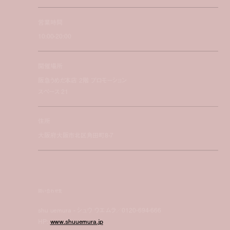
営業時間
10:00-20:00
開催場所
阪急うめだ本店 2階 プロモーション
スペース 21
住所
大阪府大阪市北区角田町8-7
問い合わせ先
shu uemura - シュウ ウエムラ／0120-694-666
HP:
www.shuuemura.jp