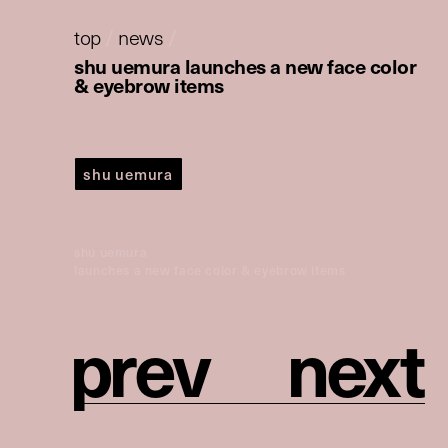
top
/
news
/
shu uemura launches a new face color
& eyebrow items
shu uemura
shu uemura
launches a new face color & eyebrow items
p
r
e
v
n
e
x
t