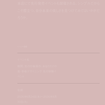
本店にて先行発売イベントも開催される。シンプルだから
こそ際立つ、自分本来の美しさを見つけてみてはいかがだ
ろうか。
イベント情報
イベント名
瞬間、光の印象操作。あなただけの
美・骨格デザイニング 先行体験イ
ベント
会期
2026年6月24日(水)〜2026年6月
30日(火)