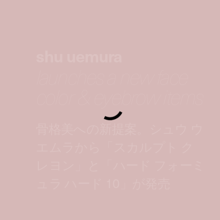
shu uemura
launches a new face
color & eyebrow items
骨格美への新提案。シュウ ウ
エムラから「スカルプト ク
レヨン」と「ハード フォーミ
ュラ ハード 10」が発売