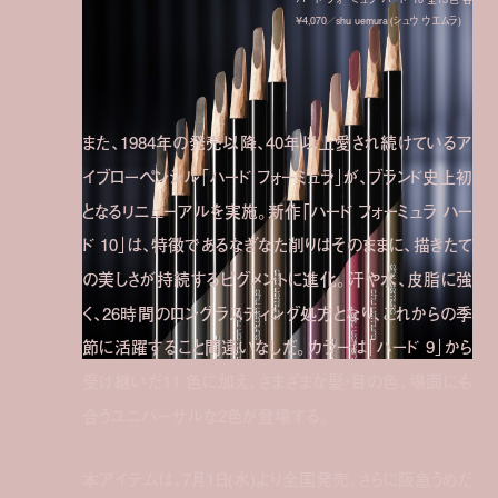
¥4,070／shu uemura (シュウ ウエムラ)
また、1984年の発売以降、40年以上愛され続けているア
イブローペンシル「ハード フォーミュラ」が、ブランド史上初
となるリニューアルを実施。新作「ハード フォーミュラ ハー
ド 10」は、特徴であるなぎなた削りはそのままに、描きたて
の美しさが持続するピグメントに進化。汗や水、皮脂に強
く、26時間のロングラスティング処方となり、これからの季
節に活躍すること間違いなしだ。カラーは「ハード 9」から
受け継いだ11 色に加え、さまざまな髪・目の色、場面にも
合うユニバーサルな2色が登場する。
本アイテムは、7月1日(水)より全国発売。さらに阪急うめだ