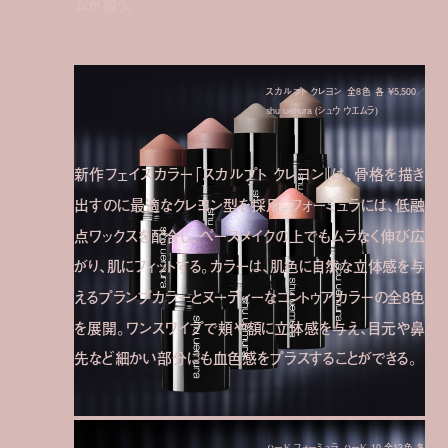
ムが揃う。
スカルプト クレヨン 全8色 各 ¥5,500／
shu uemura (シュウ ウエムラ)
新作フェイスカラー「スカルプト クレヨン」は、骨格を描き
出すのに最適なクレヨン型を採用。フォーミュラには、低融
点ワックスを配合し、ベースメイクの上でもムラなく伸び広
がり、肌にフィットする。カラーは、肌色に自然な立体感を与
えるプランプカラーとヌーディーなコントゥアカラーの全8色
を展開。ワンスワイプで頬や額に立体感を与え、目元や鼻
先など細かい部分にも血色感をプラスすることができる。
ハード フォーミュラ ハード 10 全13色 各