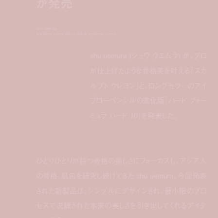
が発売
shu uemura
launches a new face color & eyebrow items
shu uemura (シュウ ウエムラ) が、プロ
が仕上げたような骨格美を叶える「スカ
ルプト クレヨン」と、ロングセラーのアイ
ブローペンシルの進化版「ハード フォー
ミュラ ハード 10」を発表した。
ひとりひとりが持つ骨格の美しさにフォーカスし、アジア人
の骨格、肌色を研究し続けてきた shu uemura。今回発表
された
新
製品は、シンプルにデザインされ、最小限のプロ
セスで洗練された本来の美しさを引き出してくれるアイテ