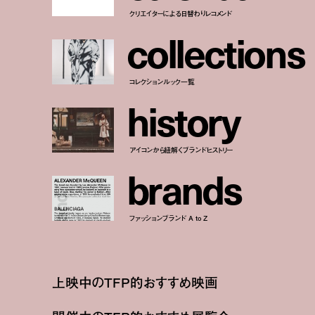
クリエイターによる日替わりレコメンド
c
o
l
l
e
c
t
i
o
n
s
コレクションルック一覧
h
i
s
t
o
r
y
アイコンから紐解くブランドヒストリー
b
r
a
n
d
s
ファッションブランド A to Z
上映中のTFP的おすすめ映画