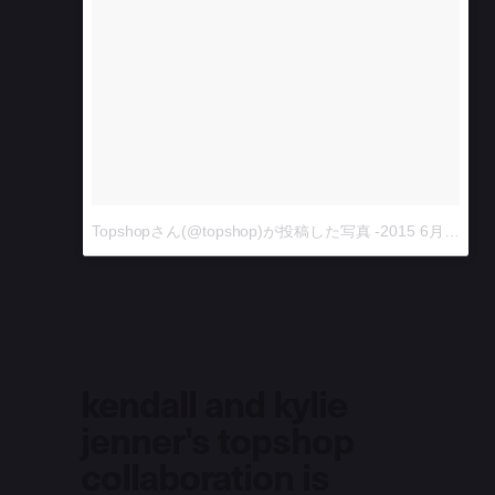
Topshopさん(@topshop)が投稿した写真
-2015 6月 3 2:28午前 PDT
kendall and kylie
jenner's topshop
collaboration is