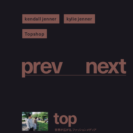
kendall jenner
kylie jenner
Topshop
p
r
e
v
n
e
x
t
t
o
p
世界が広がる、ファッションメディア