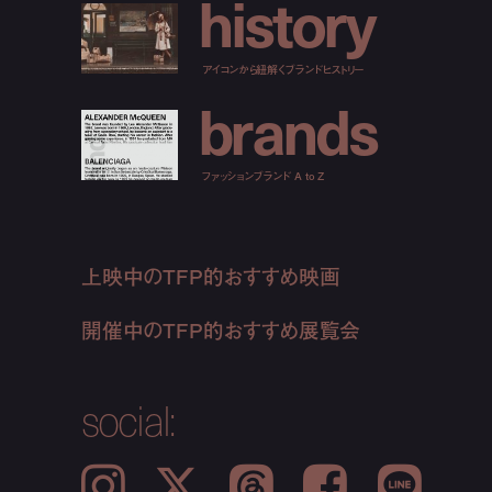
h
i
s
t
o
r
y
アイコンから紐解くブランドヒストリー
b
r
a
n
d
s
ファッションブランド A to Z
上映中のTFP的おすすめ映画
開催中のTFP的おすすめ展覧会
social:
Instagram
𝕏
Threads
Facebook
LINE