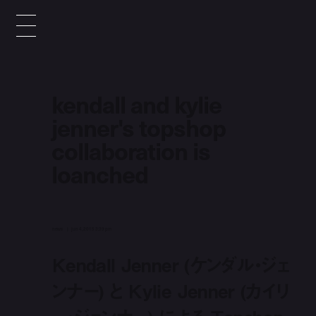
kendall and kylie
jenner's topshop
collaboration is
loanched
news
jun 4, 2015 3:39 pm
Kendall Jenner (ケンダル・ジェ
ンナー) と Kylie Jenner (カイリ