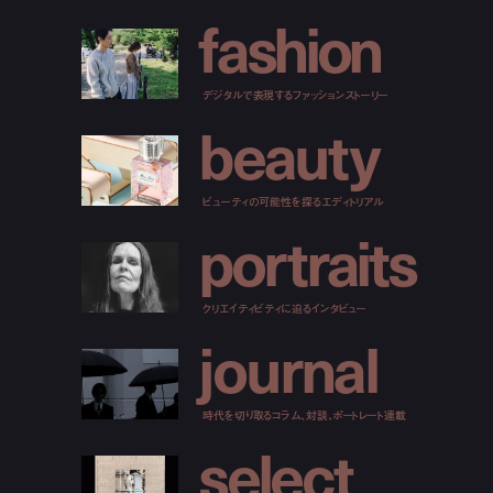
f
a
s
h
i
o
n
デジタルで表現するファッションストーリー
b
e
a
u
t
y
ビューティの可能性を探るエディトリアル
p
o
r
t
r
a
i
t
s
クリエイティビティに迫るインタビュー
j
o
u
r
n
a
l
時代を切り取るコラム、対談、ポートレート連載
s
e
l
e
c
t