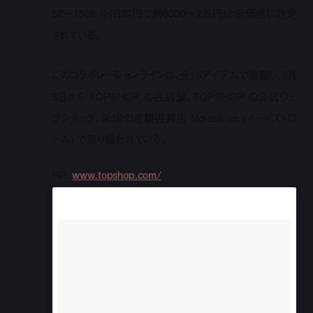
52〜150ドル(日本円で約6000〜2万円)と低価格に設定
されている。
このコラボレーションラインは、全15アイテムで展開し、6月
3日から TOPSHOP の各店舗、TOPSHOP の公式ウェ
ブショップ、米国の高級百貨店 Nordstrom (ノードストロ
ーム) で取り扱われている。
HP:
www.topshop.com/