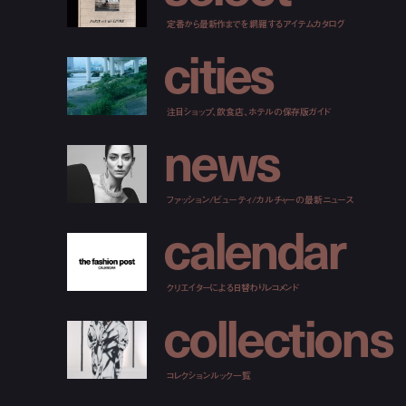
定番から最新作までを網羅するアイテムカタログ
c
i
t
i
e
s
注目ショップ、飲食店、ホテルの保存版ガイド
n
e
w
s
ファッション/ビューティ/カルチャーの最新ニュース
c
a
l
e
n
d
a
r
クリエイターによる日替わりレコメンド
c
o
l
l
e
c
t
i
o
n
s
コレクションルック一覧