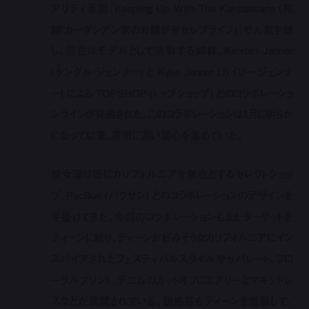
アリティ番組『Keeping Up With The Kardashians (邦
題：カーダシアン家のお騒がせセレブライフ)』で人気を博
し、現在はモデルとして活動する姉妹、Kendall Jenner
(ケンダル・ジェンナー) と Kylie Jenner (カイリー・ジェンナ
ー) による TOPSHOP (トップショップ) とのコラボレーショ
ンラインが発表された。このコラボレーションは1月に明らか
になって以来、非常に高い関心を集めていた。
彼女達は既にカリフォルニアを拠点とするセレクトショッ
プ、PacSun (パクサン) とのコラボレーションのデザインを
手掛けてきた。今回のコラボレーションもまたターゲットを
ティーンに絞り、ティーンが好みそうなカリフォルニアにイン
スパイアされたフェスティバルスタイルやセパレート、フロ
ーラルプリント、デニムのカットオフにエアリーなマキシドレ
スなどが展開されている。価格帯もティーンを意識して、