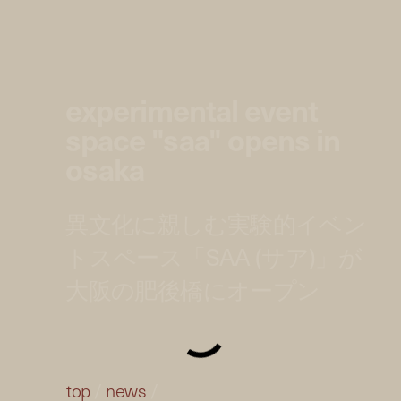
experimental event
space "saa" opens in
osaka
異文化に親しむ実験的イベン
トスペース「SAA (サア)」が
大阪の肥後橋にオープン
top
/
news
/