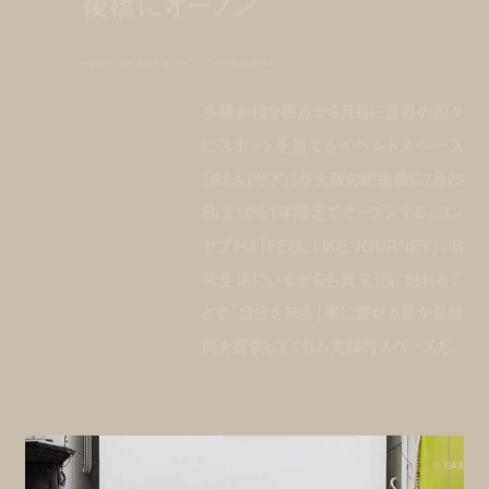
後橋にオープン
experimental event space "saa" opens in osaka
多種多様な視点から月毎に世界の国々
にスポットを当てるイベントスペース
「SAA (サア)」が大阪の肥後橋に7月25
日(土)から1年限定でオープンする。コン
セプトは「FEEL LIKE JOURNEY」。日
常生活にいながらも異文化に触れるこ
とで「自分を知る」事に繋がる豊かな時
間を提供してくれる実験的スペースだ。
© SAA