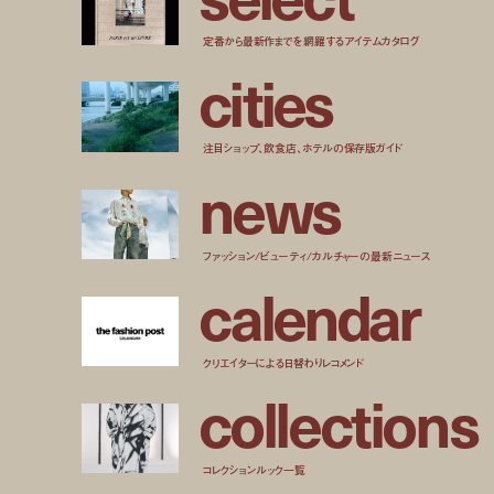
定番から最新作までを網羅するアイテムカタログ
c
i
t
i
e
s
注目ショップ、飲食店、ホテルの保存版ガイド
n
e
w
s
ファッション/ビューティ/カルチャーの最新ニュース
c
a
l
e
n
d
a
r
クリエイターによる日替わりレコメンド
c
o
l
l
e
c
t
i
o
n
s
コレクションルック一覧