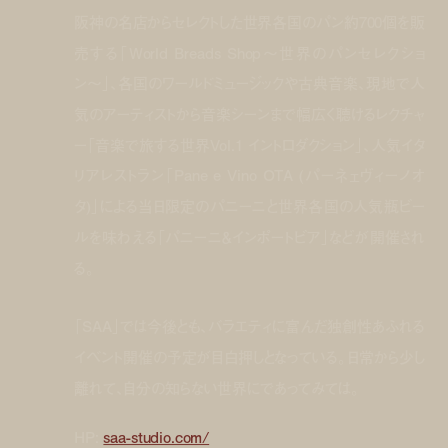
阪神の名店からセレクトした世界各国のパン約700個を販
売する「World Breads Shop〜世界のパンセレクショ
ン〜」、各国のワールドミュージックや古典音楽、現地で人
気のアーティストから音楽シーンまで幅広く聴けるレクチャ
ー「音楽で旅する世界Vol.1 イントロダクション」、人気イタ
リアレストラン「Pane e Vino OTA (パーネェヴィーノオ
タ)」による当日限定のパニーニと世界各国の人気瓶ビー
ルを味わえる「パニーニ＆インポートビア」などが開催され
る。
「SAA」では今後とも、バラエティに富んだ独創性あふれる
イベント開催の予定が目白押しとなっている。日常から少し
離れて、自分の知らない世界にであってみては。
HP:
saa-studio.com/