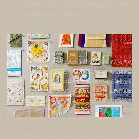
動する旅人の思い出や記憶から旅の楽しみを共有する
「souvenir project」も展開される。
© SAA
7、8月のオープニングでスポットを当てるのは、インド、ネパ
ール、チベット。インドビール片手にこのエリアの音楽を楽
しむレクチャー、インドの賛美歌を歌いながら心を浄化する
ヨガ、ネパールの法具による温浴ヒーリング、世界三大伝
統医学の一つであるアーユルヴェーダ講座などが開催さ
れる。9月は、スイス、ドイツ、オランダにフォーカスする予
定。
7月17日(金)、18日(土)にはプレオープンイベントとして、京