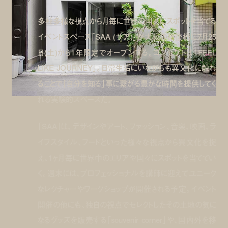
多種多様な視点から月毎に世界の国々にスポットを当てる
イベントスペース「SAA (サア)」が大阪の肥後橋に7月25
日(土)から1年限定でオープンする。コンセプトは「FEEL
LIKE JOURNEY」。日常生活にいながらも異文化に触れ
ることで「自分を知る」事に繋がる豊かな時間を提供してく
れる実験的スペースだ。
「SAA」は、デザインやアート、ファッション、音楽、映画、ラ
イフスタイル、フードといった様々な視点から異文化を捉
え、1ヶ月毎に世界中のエリアや国々にスポットを当ててい
く。週末には、プロフェッショナルを講師に迎えてユニーク
なレクチャーやワークショップが開催される予定。イベント
開催の他にも、独自の視点でセレクトしたその土地の気に
なるグッズを販売する「souvenir corner」や、国内外を移