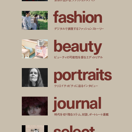
f
a
s
h
i
o
n
デジタルで表現するファッションストーリー
b
e
a
u
t
y
ビューティの可能性を探るエディトリアル
p
o
r
t
r
a
i
t
s
クリエイティビティに迫るインタビュー
j
o
u
r
n
a
l
時代を切り取るコラム、対談、ポートレート連載
s
e
l
e
c
t