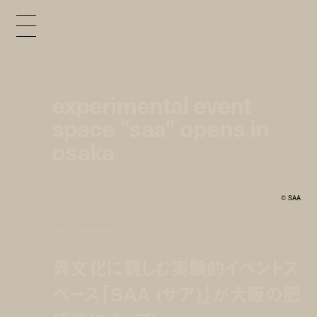
experimental event
space "saa" opens in
osaka
© SAA
news
jun 30, 2015 2:40 pm
異文化に親しむ実験的イベントス
ペース「SAA (サア)」が大阪の肥