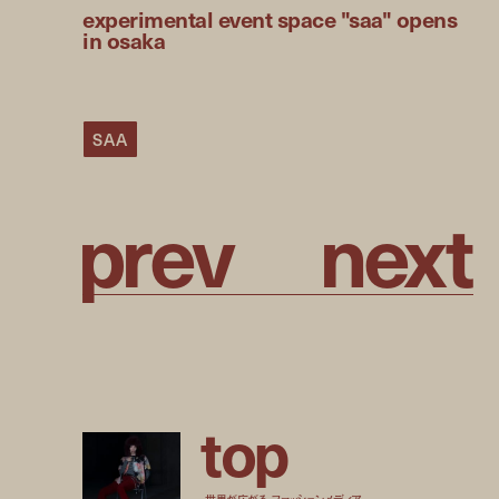
experimental event space "saa" opens
in osaka
SAA
p
r
e
v
n
e
x
t
t
o
p
世界が広がる、ファッションメディア