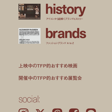
h
i
s
t
o
r
y
アイコンから紐解くブランドヒストリー
b
r
a
n
d
s
ファッションブランド A to Z
上映中のTFP的おすすめ映画
開催中のTFP的おすすめ展覧会
social: