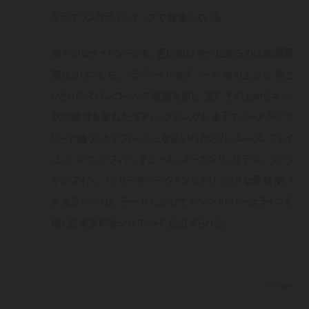
グラマラスなラインナップで登場している
華やかなナイトシーンを、更に煌びやかに彩るのは絢爛豪
華なガウンたち。フラジャイルなチュール地の上から、色と
りどりのスパンコールで装飾を施し、更にその上からネット
状の素材を重ねたベアトップドレスは、あえてノーアクセサ
リーで纏うことでフレッシュな装いへとシフト。レース、ファイ
ユ、シルク、ラフィア、チュール、オーガンザ、サテン、 タフタ
やシフォン、フェザーやシークインなどリュクスな素材使い
が光るドレスは、テールにかけてアシンメトリーなラインを
描く近未来的なシルエットに仕立てられた。
© Chanel