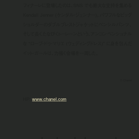
フィナーレに登場したのは、SNS でも絶大な支持を集める
Kendall Jenner (ケンダル・ジェンナー)。パワフルなビッグ
ショルダーのダブルブレストジャケットにペンシルパンツ、
そして長くたなびくトーレーンという、アンコンベンショナル
な “ローブ・ドゥ・マリエ (ウェディングドレス)” に身を包んだ
イット・ガールは、力強く会場を一周した。
© Chanel
HP:
www.chanel.com