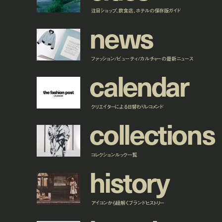
注目ショップ、飲食店、ホテルの保存版ガイド
n
e
w
s
ファッション/ビューティ/カルチャーの最新ニュース
c
a
l
e
n
d
a
r
クリエイターによる日替わりレコメンド
c
o
l
l
e
c
t
i
o
n
s
コレクションルック一覧
h
i
s
t
o
r
y
アイコンから紐解くブランドヒストリー