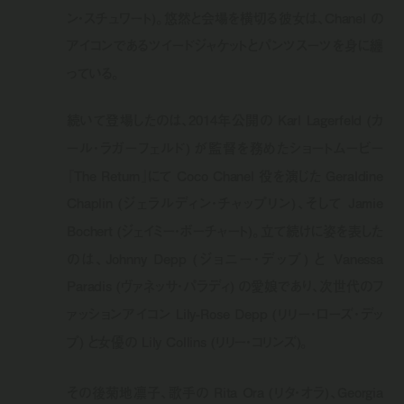
ン・スチュワート)。悠然と会場を横切る彼女は、Chanel の
アイコンであるツイードジャケットとパンツスーツを身に纏
っている。
続いて登場したのは、2014年公開の Karl Lagerfeld (カ
ール・ラガーフェルド) が監督を務めたショートムービー
『The Return』にて Coco Chanel 役を演じた Geraldine
Chaplin (ジェラルディン・チャップリン)、そして Jamie
Bochert (ジェイミー・ボーチャート)。立て続けに姿を表した
のは、Johnny Depp (ジョニー・デップ) と Vanessa
Paradis (ヴァネッサ・パラディ) の愛娘であり、次世代のフ
ァッションアイコン Lily-Rose Depp (リリー・ローズ・デッ
プ) と女優の Lily Collins (リリー・コリンズ)。
その後菊地凛子、歌手の Rita Ora (リタ・オラ)、Georgia