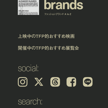
b
r
a
n
d
s
ファッションブランド A to Z
上映中のTFP的おすすめ映画
開催中のTFP的おすすめ展覧会
social:
Instagram
𝕏
Threads
Facebook
LINE
search: