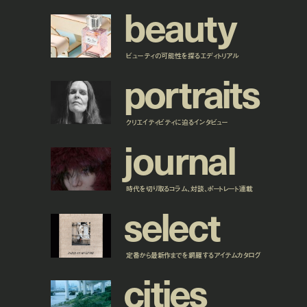
b
e
a
u
t
y
ビューティの可能性を探るエディトリアル
p
o
r
t
r
a
i
t
s
クリエイティビティに迫るインタビュー
j
o
u
r
n
a
l
時代を切り取るコラム、対談、ポートレート連載
s
e
l
e
c
t
定番から最新作までを網羅するアイテムカタログ
c
i
t
i
e
s