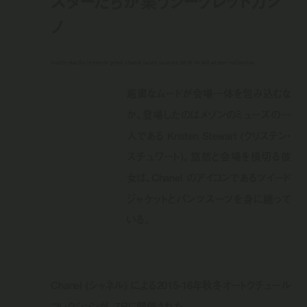
スターたちが集うシークレットカジ
ノ
razzle-duzzle le cercle privé chanel haute couture 2015-16 fall winter collection
厳粛なムードが会場一体を包み込むな
か、登場したのはメゾンのミューズの一
人である Kristen Stewart (クリステン・
スチュワート)。悠然と会場を横切る彼
女は、Chanel のアイコンであるツイード
ジャケットとパンツスーツを身に纏って
いる。
Chanel (シャネル) による2015-16年秋冬オートクチュール
コレクションが、7日に開催された。