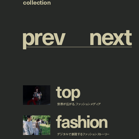
collection
p
r
e
v
n
e
x
t
t
o
p
世界が広がる、ファッションメディア
f
a
s
h
i
o
n
デジタルで表現するファッションストーリー