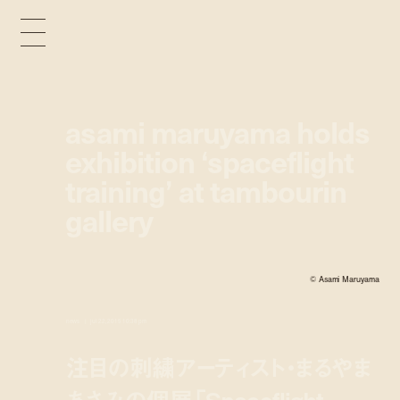
asami maruyama holds
exhibition ‘spaceflight
training’ at tambourin
gallery
© Asami Maruyama
news
jul 22, 2015 10:38 pm
注目の刺繍アーティスト・まるやま
あさみの個展「Spaceflight