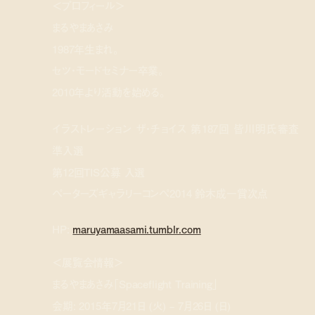
＜プロフィール＞
まるやまあさみ
1987年生まれ。
セツ・モードセミナー卒業。
2010年より活動を始める。
イラストレーション ザ・チョイス 第187回 皆川明氏審査
準入選
第12回TIS公募 入選
ペーターズギャラリーコンペ2014 鈴木成一賞次点
HP:
maruyamaasami.tumblr.com
＜展覧会情報＞
まるやまあさみ「Spaceflight Training」
会期: 2015年7月21日 (火) – 7月26日 (日)