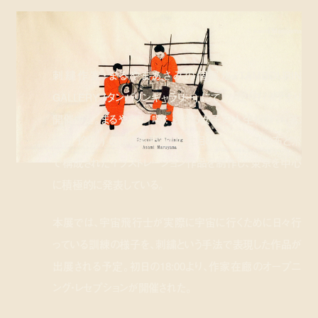
© Asami Maruyama
刺繍作家・まるやまあさみの個展が TAMBOURIN
GALLERY (タンバリンギャラリー) にて、7月21日 (火) より
開催中だ。まるやまは『喝!: 迷える女子の人生相談』 (著:
湯山 玲子 ) の挿画も担当した注目のアーティスト。布と糸
で構成されたイラストレーション作品を制作し、東京を中心
に積極的に発表している。
本展では、宇宙飛行士が実際に宇宙に行くために日々行
っている訓練の様子を、刺繍という手法で表現した作品が
出展される予定。初日の18:00より、作家在廊のオープニ
ング・レセプションが開催された。