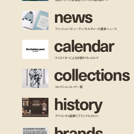
n
e
w
s
ファッション/ビューティ/カルチャーの最新ニュース
c
a
l
e
n
d
a
r
クリエイターによる日替わりレコメンド
c
o
l
l
e
c
t
i
o
n
s
コレクションルック一覧
h
i
s
t
o
r
y
アイコンから紐解くブランドヒストリー
b
r
a
n
d
s