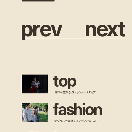
p
r
e
v
n
e
x
t
t
o
p
世界が広がる、ファッションメディア
f
a
s
h
i
o
n
デジタルで表現するファッションストーリー