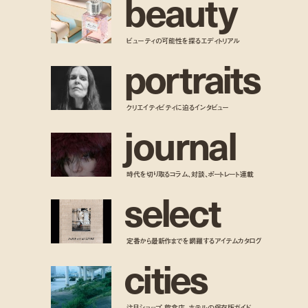
b
e
a
u
t
y
ビューティの可能性を探るエディトリアル
p
o
r
t
r
a
i
t
s
クリエイティビティに迫るインタビュー
j
o
u
r
n
a
l
時代を切り取るコラム、対談、ポートレート連載
s
e
l
e
c
t
定番から最新作までを網羅するアイテムカタログ
c
i
t
i
e
s
注目ショップ、飲食店、ホテルの保存版ガイド