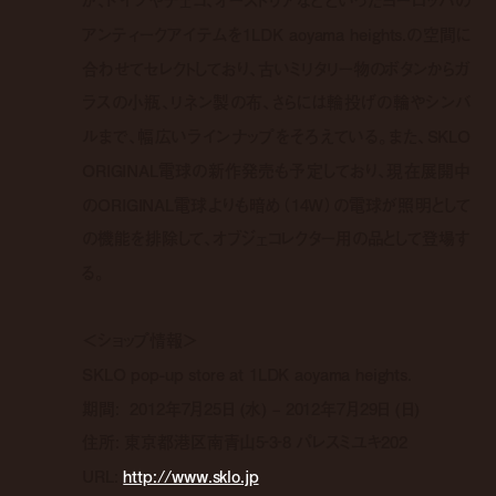
が、ドイツやチェコ、オーストリアなどといったヨーロッパの
アンティークアイテムを1LDK aoyama heights.の空間に
合わせてセレクトしており、古いミリタリー物のボタンからガ
ラスの小瓶、リネン製の布、さらには輪投げの輪やシンバ
ルまで、幅広いラインナップをそろえている。また、SKLO
ORIGINAL電球の新作発売も予定しており、現在展開中
のORIGINAL電球よりも暗め（14W）の電球が照明として
の機能を排除して、オブジェコレクター用の品として登場す
る。
＜ショップ情報＞
SKLO pop-up store at 1LDK aoyama heights.
期間: 2012年7月25日 (水) – 2012年7月29日 (日)
住所: 東京都港区南青山5‐3‐8 パレスミユキ202
URL:
http://www.sklo.jp