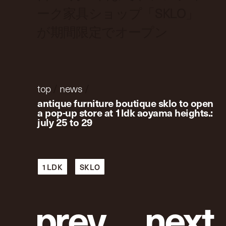
ーク家具ショップ「SKLO」
が期間限定でオープン
top
/
news
/
antique furniture boutique sklo to open
a pop-up store at 1ldk aoyama heights.:
july 25 to 29
1LDK
SKLO
p
r
e
v
n
e
x
t