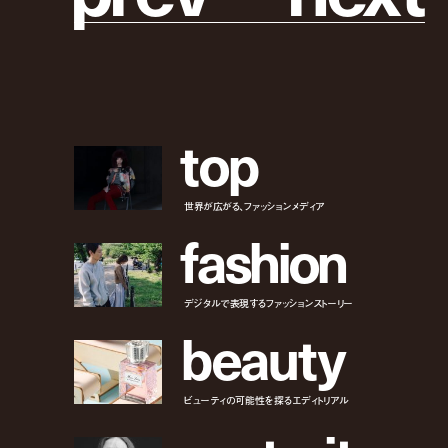
t
o
p
世界が広がる、ファッションメディア
f
a
s
h
i
o
n
デジタルで表現するファッションストーリー
b
e
a
u
t
y
ビューティの可能性を探るエディトリアル