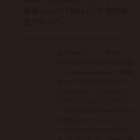
家具ショップ「SKLO」が期間限
定でオープン
antique furniture boutique sklo to open a pop-up store at 1ldk aoyama heights.: july 25 to 29
金沢にあるアンティーク家具ショップ
「SKLO」が2012年7月25日～7月29日ま
で、1LDK aoyama heights.にて期間限
定でオープンする。「SKLO」のオーナー
である塚本氏が、ドイツやチェコ、オース
トリアなどといったヨーロッパのアンティ
ークアイテムを1LDK aoyama heights.
の空間に合わせてセレクトしており、古
いミリタリー物のボタンからガラスの小
瓶、リネン製の布、さらには輪投げの輪