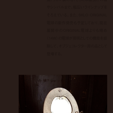
やシンバルまで、幅広いラインナップを
そろえている。また、SKLO ORIGINAL
電球の新作発売も予定しており、現在
展開中のORIGINAL電球よりも暗め
（14W）の電球が照明としての機能を排
除して、オブジェコレクター用の品として
登場する。