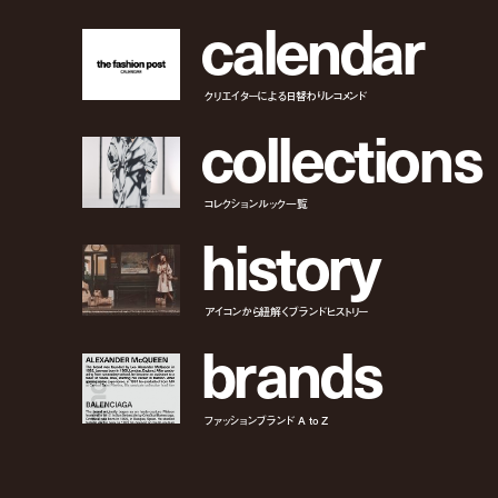
c
a
l
e
n
d
a
r
クリエイターによる日替わりレコメンド
c
o
l
l
e
c
t
i
o
n
s
コレクションルック一覧
h
i
s
t
o
r
y
アイコンから紐解くブランドヒストリー
b
r
a
n
d
s
ファッションブランド A to Z