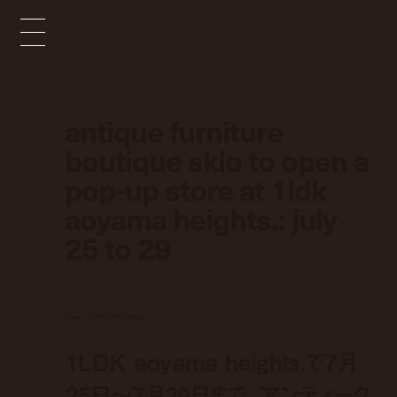
antique furniture
boutique sklo to open a
pop-up store at 1ldk
aoyama heights.: july
25 to 29
news
jul 24, 2012 12:00 pm
1LDK aoyama heights.で7月
25日～7月29日まで、アンティーク