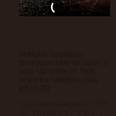
antique furniture
boutique sklo to open a
pop-up store at 1ldk
aoyama heights.: july
25 to 29
1LDK aoyama heights.で7月25
日～7月29日まで、アンティ