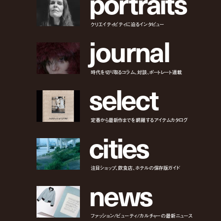
p
o
r
t
r
a
i
t
s
クリエイティビティに迫るインタビュー
j
o
u
r
n
a
l
時代を切り取るコラム、対談、ポートレート連載
s
e
l
e
c
t
定番から最新作までを網羅するアイテムカタログ
c
i
t
i
e
s
注目ショップ、飲食店、ホテルの保存版ガイド
n
e
w
s
ファッション/ビューティ/カルチャーの最新ニュース