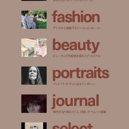
f
a
s
h
i
o
n
デジタルで表現するファッションストーリー
b
e
a
u
t
y
ビューティの可能性を探るエディトリアル
p
o
r
t
r
a
i
t
s
クリエイティビティに迫るインタビュー
j
o
u
r
n
a
l
時代を切り取るコラム、対談、ポートレート連載
s
e
l
e
c
t