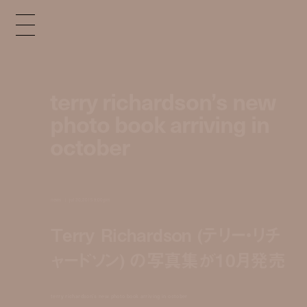
terry richardson’s new
photo book arriving in
october
news
jul 30, 2015 9:00 pm
Terry Richardson (テリー・リチ
ャードソン) の写真集が10月発売
terry richardson’s new photo book arriving in october