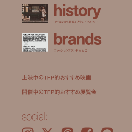
h
i
s
t
o
r
y
アイコンから紐解くブランドヒストリー
b
r
a
n
d
s
ファッションブランド A to Z
上映中のTFP的おすすめ映画
開催中のTFP的おすすめ展覧会
social: