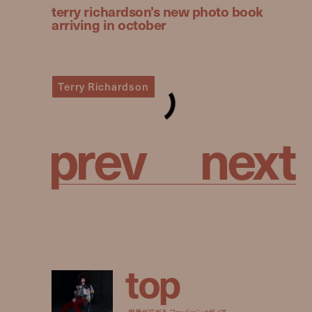
terry richardson’s new photo book
arriving in october
Terry Richardson
p
r
e
v
n
e
x
t
t
o
p
世界が広がる、ファッションメディア