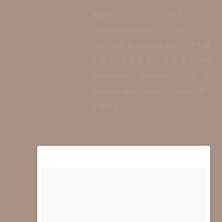
気鋭のファッション・フォトグラファー
Terry Richardson (テリー・リチャードソ
ン)が10月、約20年に渡るキャリアを振
り返った2部構成の写真集『Terry
Richardson: Volumes 1 & 2:
Portraits and Fashion』（Rizzoli 刊）
を発売する。