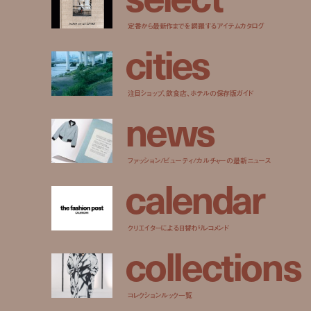
定番から最新作までを網羅するアイテムカタログ
c
i
t
i
e
s
注目ショップ、飲食店、ホテルの保存版ガイド
n
e
w
s
ファッション/ビューティ/カルチャーの最新ニュース
c
a
l
e
n
d
a
r
クリエイターによる日替わりレコメンド
c
o
l
l
e
c
t
i
o
n
s
コレクションルック一覧