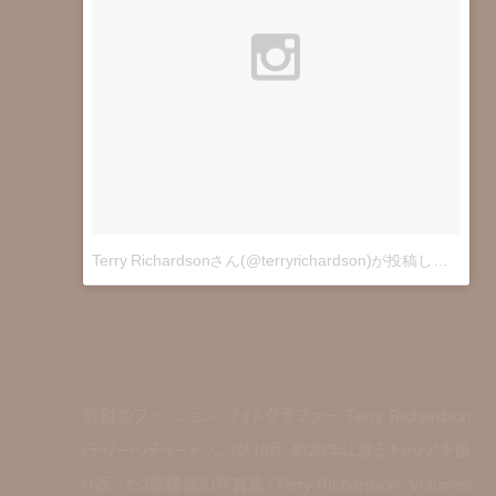
Terry Richardsonさん(@terryrichardson)が投稿した写真
気鋭のファッション・フォトグラファー Terry Richardson
(テリー・リチャードソン)が10月、約20年に渡るキャリアを振
り返った2部構成の写真集『Terry Richardson: Volumes