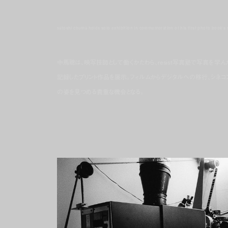
satoshi chuma holds solo exhibition in commemoration of his first photo book's 
中馬聰は、映写技師として働くかたわら、resist写真塾で写真を学
記録したプリント作品を展示。フィルムからデジタルへの移行、シネコ
の姿を見つめる貴重な機会となる。