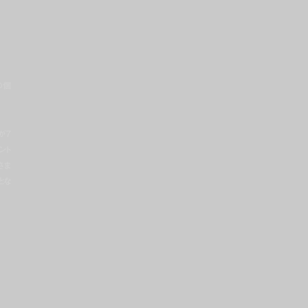
の個
が7
ント
さま
とな