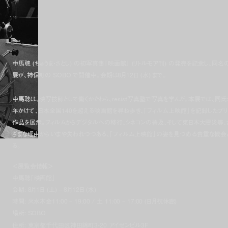
中馬聰 (ちゅうま・さとし) の初写真集『映画館』 (リトルモア刊) の発売を記念し、同名
展が、神保町の SOBO で開催中。会期は8月12日 (水) まで。
中馬聰は、映写技師として働くかたわら、resist写真塾で写真を学んだ。本展では、同氏
年かけて、日本全国140を超える映画館を尋ね歩き、「フィルム上映館」を記録したプリ
作品を展示。フィルムからデジタルへの移行、シネコンの普及、そして東日本大震災等、
ざまな理由からいまや失われつつある、「フィルム上映館」の姿を見つめる貴重な機会
る。
＜展覧会情報＞
中馬聰「映画館」
会期: 8月1日 (土) – 8月12日 (水)
時間: 火水木金11:00 – 19:00 / 土 11:00 – 17:00 (日月祝休廊)
場所: SOBO
住所: 東京都千代田区神田錦町3-20 アイゼンビル3F