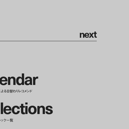
n
e
x
t
e
n
d
a
r
による日替わりレコメンド
l
e
c
t
i
o
n
s
ルック一覧