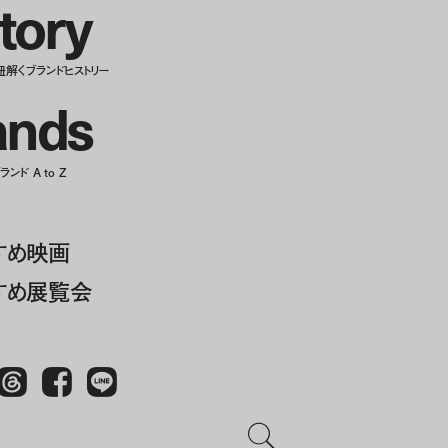
t
o
r
y
紐解くブランドヒストリー
a
n
d
s
ンド A to Z
すめ映画
すめ展覧会
Threads
Facebook
LINE