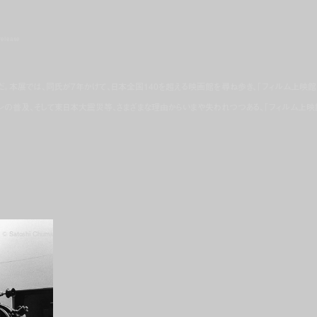
release
んだ。本展では、同氏が7年かけて、日本全国140を超える映画館を尋ね歩き、「フィルム上映館
ンの普及、そして東日本大震災等、さまざまな理由からいまや失われつつある、「フィルム上映
© Satoshi Chuma