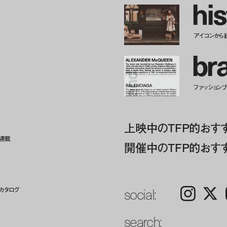
h
i
s
アイコンから
b
r
ファッションブラ
上映中のTFP的おす
ト連載
開催中のTFP的おす
social:
カタログ
Instagram
𝕏
search: