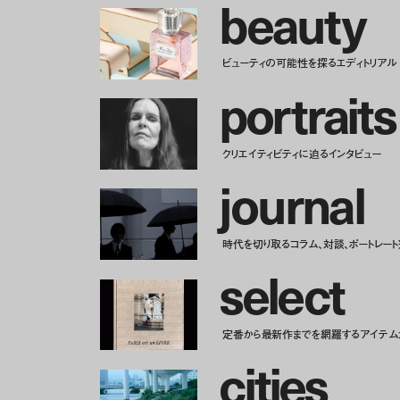
b
e
a
u
t
y
ビューティの可能性を探るエディトリアル
p
o
r
t
r
a
i
t
s
クリエイティビティに迫るインタビュー
j
o
u
r
n
a
l
時代を切り取るコラム、対談、ポートレー
s
e
l
e
c
t
定番から最新作までを網羅するアイテム
c
i
t
i
e
s