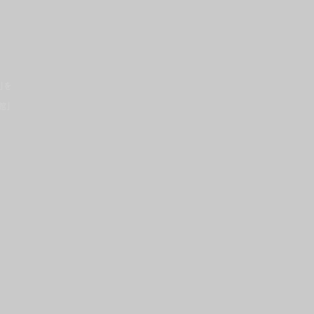
」を
館」