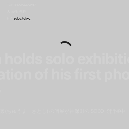
Tel: 03-5244-5297
入場料: 無料
HP:
sobo.tokyo
holds solo exhibit
on of his first ph
e
(ちゅうま・さとし) の個展が神保町の SOBO で開催中