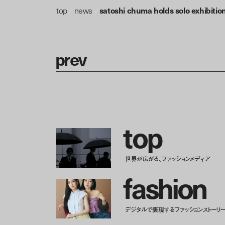
top
/
news
/
satoshi chuma holds solo exhibition
p
r
e
v
t
o
p
世界が広がる、ファッションメディア
f
a
s
h
i
o
n
デジタルで表現するファッションストーリ