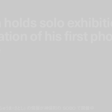
holds solo exhibit
holds solo exhibit
on of his first ph
on of his first ph
e
e
ゅうま・さとし) の個展が神保町の SOBO で開催中