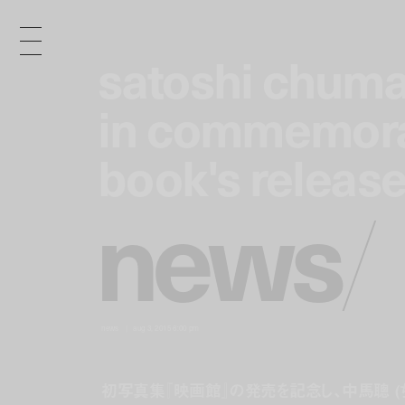
satoshi chuma 
satoshi chuma 
in commemorati
in commemorati
book's releas
book's releas
n
e
w
s
/
news
aug 3, 2015 6:00 pm
初写真集『映画館』の発売を記念し、中馬聰 (ち