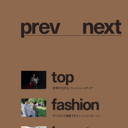
p
r
e
v
n
e
x
t
t
o
p
世界が広がる、ファッションメディア
f
a
s
h
i
o
n
デジタルで表現するファッションストーリー