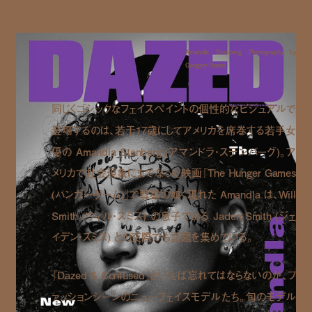
Amandla Stenberg Photography by
Gregory Harris
同じくゴシックなフェイスペイントの個性的なビジュアルで
登場するのは、若干17歳にしてアメリカを席巻する若手女
優の Amandla Stenberg (アマンドラ・ステンバーグ)。ア
メリカで社会現象にまでなった映画『The Hunger Games
(ハンガーゲーム)』で彗星の如く現れた Amandla は、Will
Smith (ウィル・スミス) の息子である Jaden Smith (ジェ
イデン・スミス) との交際でも話題を集めている。
『Dazed & Confused』といえば忘れてはならないのが、フ
ァッションシーンのニューフェイスモデルたち。旬のモデル