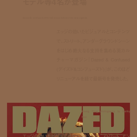
モデル等4名が登場
dazed & confused 2015 fall issue defines the new agenda
エッジの効いたビジュアルとコンテンツ
で、ストリート、アンダーグラウンドシーン
をはじめ絶大なる支持を集める英カル
チャーマガジン『Dazed & Confused
(デイズド&コンフューズド)』が、このほど
リニューアルを経て最新号を発売した。
Young Thug photography by Harley
Weir
エッジの効いたビジュアルとコンテンツで、ストリート、アン