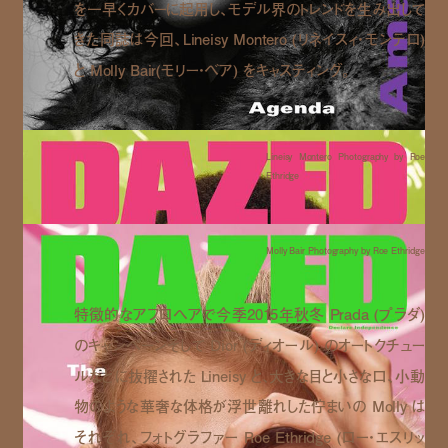
を一早くカバーに起用し、モデル界のトレンドを生み出して
きた同誌は今回、Lineisy Montero (リネイスィ・モンテロ)
と Molly Bair(モリー・ベア) をキャスティング。
Lineisy Montero Photography by Roe
Ethridge
Molly Bair Photography by Roe Ethridge
特徴的なアフロヘアで今季2015年秋冬 Prada (プラダ)
のキャンペーンそして Dior (ディオール) のオートクチュー
ルなどに抜擢された Lineisy と、大きな目と小さな口、小動
物のような華奢な体格が浮世離れした佇まいの Molly は
それぞれ、フォトグラファー Roe Ethridge (ロー・エスリッ