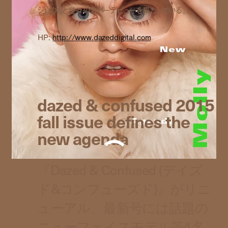
ジ) のもと堂々のカバーデビューを果たしている。
HP:
http://www.dazeddigital.com
dazed & confused 2015
fall issue defines the
new agenda
『Dazed & Confused (デイズ
ド&コンフューズド)』がリニ
ューアル、最新号には話題の
ニューフェイスモデル等4名