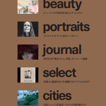
b
e
a
u
t
y
ビューティの可能性を探るエディトリアル
p
o
r
t
r
a
i
t
s
クリエイティビティに迫るインタビュー
j
o
u
r
n
a
l
時代を切り取るコラム、対談、ポートレート連載
s
e
l
e
c
t
定番から最新作までを網羅するアイテムカタログ
c
i
t
i
e
s
注目ショップ、飲食店、ホテルの保存版ガイド