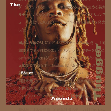
ダーグラウンドシーンをはじめ絶大なる支持を集める英カ
ルチャーマガジン『Dazed & Confused (デイズド&コンフ
ューズド)』が、このほどリニューアルを経て最新号を発売
した。
同誌は今年の6月にエディトリアルチームを再編成し、共同
創設者であり同誌のエディトリアルディレクターを務めた
Jefferson Hack (ジェファーソン・ハック) のポジションに、
元編集長である Tim Noakes (ティム・ノークス) が就任。
新編集長に Isabella Burley (イザベラ・バーリー)、そして
同誌の元ファッションディレクターとして数々の名ストーリー
を世に送り出してきた Robbie Spencer (ロビー・スペンサ
ー) がクリエイティブ・ディレクターに任命されている。
新体制による最新号、2015年秋号のテーマは「The New