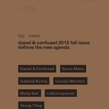
が登場
top
/
news
/
dazed & confused 2015 fall issue
defines the new agenda
Dazed & Confused
Gucci Mane
Isabella Burley
Lineisy Montero
Molly Bair
robbie spencer
Young Thug