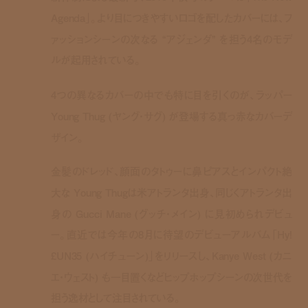
Agenda」。より目につきやすいロゴを配したカバーには、フ
ァッションシーンの次なる “アジェンダ” を担う4名のモデ
ルが起用されている。
4つの異なるカバーの中でも特に目を引くのが、ラッパー
Young Thug (ヤング・サグ) が登場する真っ赤なカバーデ
ザイン。
金髪のドレッド、顔面のタトゥーに鼻ピアスとインパクト絶
大な Young Thugは米アトランタ出身、同じくアトランタ出
身の Gucci Mane (グッチ・メイン) に見初められデビュ
ー。直近では今年の8月に待望のデビューアルバム「Hy!
£UN35 (ハイチューン)」をリリースし、Kanye West (カニ
エ・ウェスト) も一目置くなどヒップホップシーンの次世代を
担う逸材として注目されている。