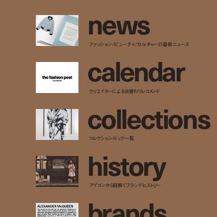
n
e
w
s
ファッション/ビューティ/カルチャーの最新ニュース
c
a
l
e
n
d
a
r
クリエイターによる日替わりレコメンド
c
o
l
l
e
c
t
i
o
n
s
コレクションルック一覧
h
i
s
t
o
r
y
アイコンから紐解くブランドヒストリー
b
r
a
n
d
s