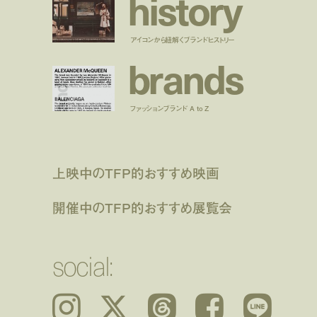
h
i
s
t
o
r
y
アイコンから紐解くブランドヒストリー
b
r
a
n
d
s
ファッションブランド A to Z
上映中のTFP的おすすめ映画
開催中のTFP的おすすめ展覧会
social:
Instagram
𝕏
Threads
Facebook
LINE