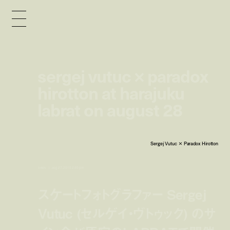
sergej vutuc × paradox
hirotton at harajuku
labrat on august 28
Sergej Vutuc × Paradox Hirotton
news
aug 27, 2015 2:40 pm
スケートフォトグラファー Sergej
Vutuc (セルゲイ・ヴトゥック) のサ