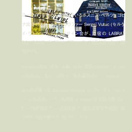
ヨーロッパを中心に活動しているボスニア・ヘルツェゴビ
ナ出身のスケートフォトグラファー Sergej Vutuc (セルゲ
イ・ヴトゥック) のZINEサイン会が、原宿の LABRAT
BOUTIQUE (ラブラット ブティック) で8月28日 (金) に開
催される。
Sergejは現在、東京、大阪、仙台、福岡をまわるツアーの
ため来日しており、このサイン会が最初のイベントとなる。
また同会場では、Paradox Hirotton (パラドックス ヒロット
ン) の作品展パーティも開催。Paradox は大阪出身、ロン
ドンで4年間のアート活動を経て、現在は東京を拠点に精
力的に活動を続けているペインターだ。