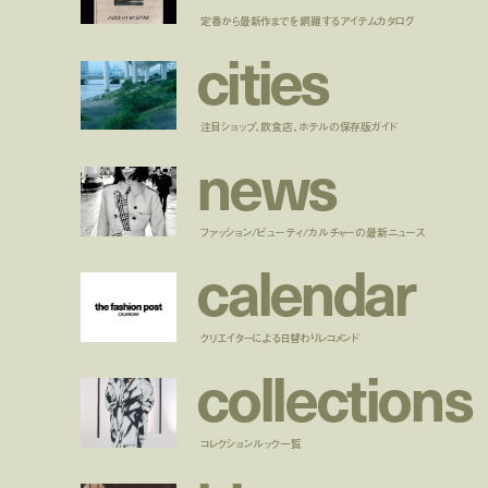
定番から最新作までを網羅するアイテムカタログ
c
i
t
i
e
s
注目ショップ、飲食店、ホテルの保存版ガイド
n
e
w
s
ファッション/ビューティ/カルチャーの最新ニュース
c
a
l
e
n
d
a
r
クリエイターによる日替わりレコメンド
c
o
l
l
e
c
t
i
o
n
s
コレクションルック一覧