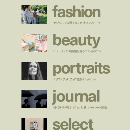
f
a
s
h
i
o
n
デジタルで表現するファッションストーリー
b
e
a
u
t
y
ビューティの可能性を探るエディトリアル
p
o
r
t
r
a
i
t
s
クリエイティビティに迫るインタビュー
j
o
u
r
n
a
l
時代を切り取るコラム、対談、ポートレート連載
s
e
l
e
c
t