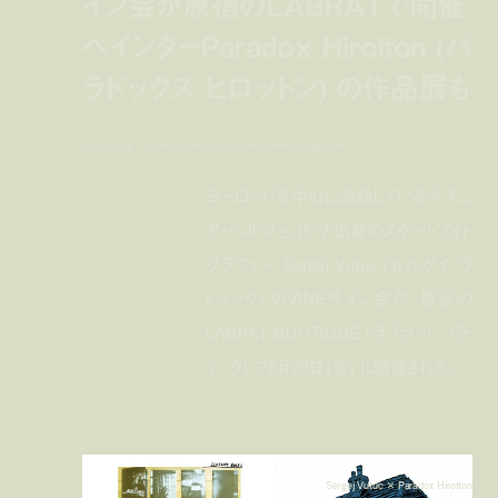
イン会が原宿のLABRATで開催
ペインターParadox Hirotton (パ
ラドックス ヒロットン) の作品展も
sergej vutuc × paradox hirotton at harajuku labrat on august 28
ヨーロッパを中心に活動しているボスニ
ア・ヘルツェゴビナ出身のスケートフォト
グラファー Sergej Vutuc (セルゲイ・ヴ
トゥック) のZINEサイン会が、原宿の
LABRAT BOUTIQUE (ラブラット ブテ
ィック) で8月28日 (金) に開催される。
Sergej Vutuc × Paradox Hirotton