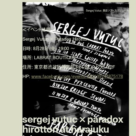
Sergej Vutuc 来日ツアースケジュール
＜イベント情報＞
Sergej Vutuc × Paradox Hirotton
日時: 8月28日 (金) 19:00 〜
場所: LABRAT BOUTIQUE
住所: 東京都渋谷区神宮前3-21-22 いとうビル2F
HP:
www.facebook.com/events/882139141875178
sergej vutuc × paradox
hirotton at harajuku