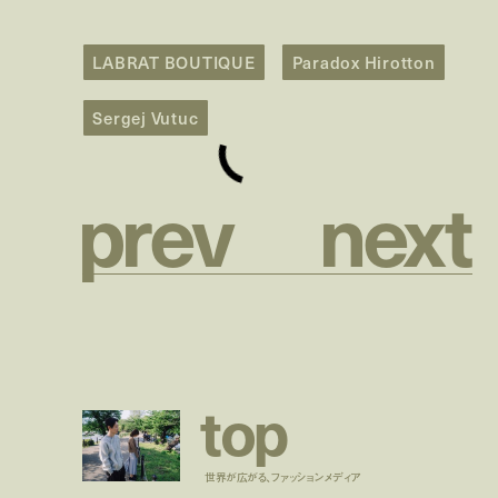
LABRAT BOUTIQUE
Paradox Hirotton
Sergej Vutuc
p
r
e
v
n
e
x
t
t
o
p
世界が広がる、ファッションメディア