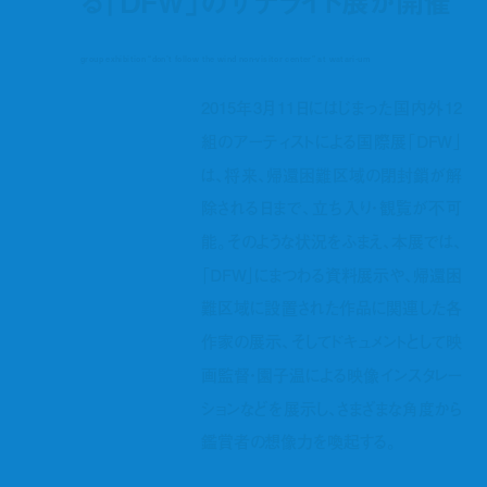
る「DFW」のサテライト展が開催
group exhibition “don’t follow the wind non-visitor center” at watari-um
2015年3月11日にはじまった国内外12
組のアーティストによる国際展「DFW」
は、将来、帰還困難区域の閉封鎖が解
除される日まで、立ち入り・観覧が不可
能。そのような状況をふまえ、本展では、
「DFW」にまつわる資料展示や、帰還困
難区域に設置された作品に関連した各
作家の展示、そしてドキュメントとして映
画監督・園子温による映像インスタレー
ションなどを展示し、さまざまな角度から
鑑賞者の想像力を喚起する。