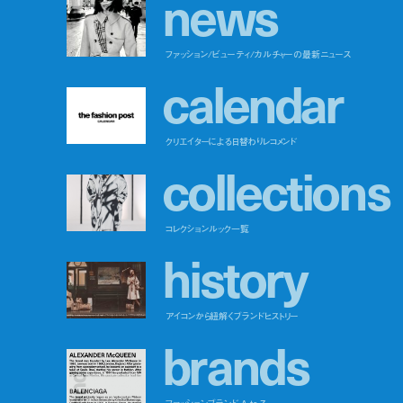
n
e
w
s
ファッション/ビューティ/カルチャーの最新ニュース
c
a
l
e
n
d
a
r
クリエイターによる日替わりレコメンド
c
o
l
l
e
c
t
i
o
n
s
コレクションルック一覧
h
i
s
t
o
r
y
アイコンから紐解くブランドヒストリー
b
r
a
n
d
s
ファッションブランド A to Z