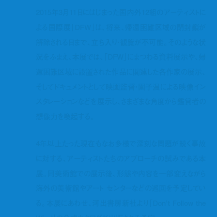
2015年3月11日にはじまった国内外12組のアーティストに
よる国際展「DFW」は、将来、帰還困難区域の閉封鎖が
解除される日まで、立ち入り・観覧が不可能。そのような状
況をふまえ、本展では、「DFW」にまつわる資料展示や、帰
還困難区域に設置された作品に関連した各作家の展示、
そしてドキュメントとして映画監督・園子温による映像イン
スタレーションなどを展示し、さまざまな角度から鑑賞者の
想像力を喚起する。
4年以上たった現在もなお多様で深刻な問題が続く事故
に対する、アーティストたちのアプローチの試みである本
展。同美術館での展示後、形態や内容を一部変えながら
海外の美術館やアート センターなどの巡回を予定してい
る。本展にあわせ、河出書房新社より「Don’t Follow the