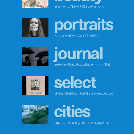
ビューティの可能性を探るエディトリアル
p
o
r
t
r
a
i
t
s
クリエイティビティに迫るインタビュー
j
o
u
r
n
a
l
時代を切り取るコラム、対談、ポートレート連載
s
e
l
e
c
t
定番から最新作までを網羅するアイテムカタログ
c
i
t
i
e
s
注目ショップ、飲食店、ホテルの保存版ガイド