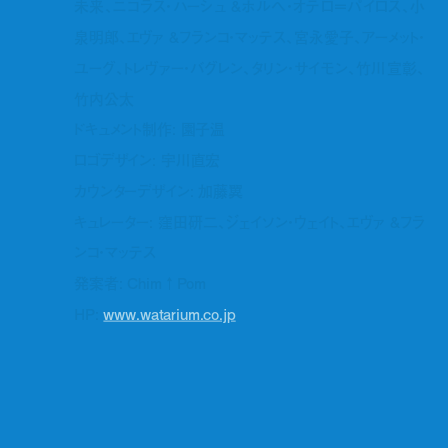
未来、ニコラス・ハーシュ &ホルヘ・オテロ＝パイロス、小
泉明郎、エヴァ &フランコ・マッテス、宮永愛子、アーメット・
ユーグ、トレヴァー・バグレン、タリン・サイモン、竹川宣彰、
竹内公太
ドキュメント制作: 園子温
ロゴデザイン: 宇川直宏
カウンターデザイン: 加藤翼
キュレーター: 窪田研二、ジェイソン・ウェイト、エヴァ &フラ
ンコ・マッテス
発案者: Chim↑Pom
HP:
www.watarium.co.jp