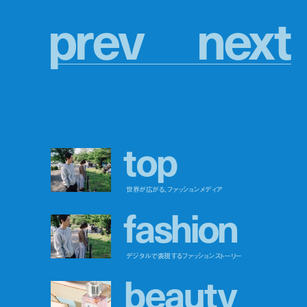
p
r
e
v
n
e
x
t
t
o
p
世界が広がる、ファッションメディア
f
a
s
h
i
o
n
デジタルで表現するファッションストーリー
b
e
a
u
t
y