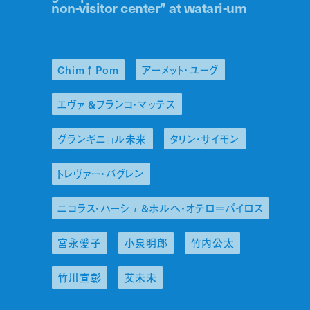
non-visitor center” at watari-um
Chim↑Pom
アーメット・ユーグ
エヴァ &フランコ・マッテス
グランギニョル未来
タリン・サイモン
トレヴァー・バグレン
ニコラス・ハーシュ &ホルヘ・オテロ＝パイロス
宮永愛子
小泉明郎
竹内公太
竹川宣彰
艾未未