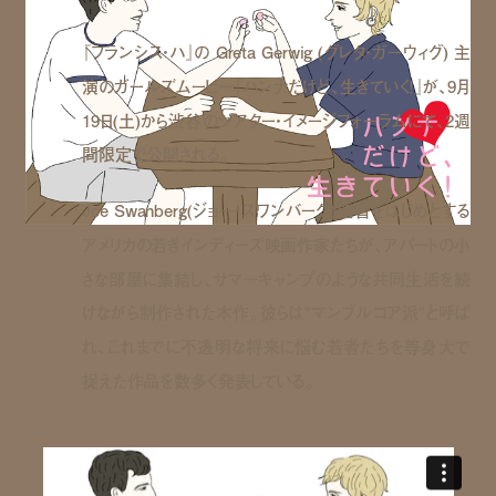
『フランシス・ハ』の Greta Gerwig (グレタ・ガーウィグ) 主
演のガールズムービー『ハンナだけど、生きていく！』が、9月
19日(土)から渋谷のシアター・イメージフォーラムにて、2週
間限定で公開される。
Joe Swanberg(ジョー・スワンバーグ)監督をはじめとする
アメリカの若きインディーズ映画作家たちが、アパートの小
さな部屋に集結し、サマーキャンプのような共同生活を続
けながら制作された本作。彼らは“マンブルコア派”と呼ば
れ、これまでに不透明な将来に悩む若者たちを等身大で
捉えた作品を数多く発表している。