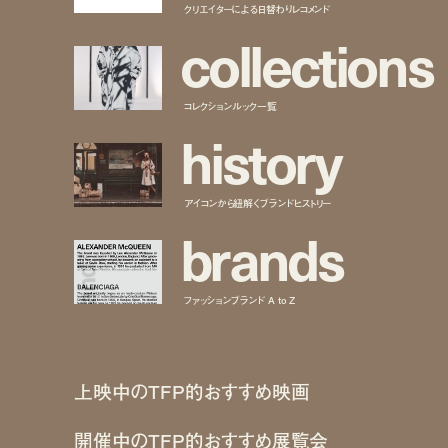
クリエイターによる日替わりレコメンド
c
o
l
l
e
c
t
i
o
n
s
コレクションルック一覧
h
i
s
t
o
r
y
アイコンから紐解くブランドヒストリー
b
r
a
n
d
s
ファッションブランド A to Z
上映中のTFP的おすすめ映画
開催中のTFP的おすすめ展覧会