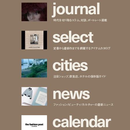
j
o
u
r
n
a
l
時代を切り取るコラム、対談、ポートレート連載
s
e
l
e
c
t
定番から最新作までを網羅するアイテムカタログ
c
i
t
i
e
s
注目ショップ、飲食店、ホテルの保存版ガイド
n
e
w
s
ファッション/ビューティ/カルチャーの最新ニュース
c
a
l
e
n
d
a
r