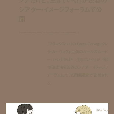
シアター・イメージフォーラムで公
開
‘hannah takes the stairs’ to launch in japan from september 19
『フランシス・ハ』の Greta Gerwig (グレ
タ・ガーウィグ) 主演のガールズムービ
ー『ハンナだけど、生きていく！』が、9月
19日(土)から渋谷のシアター・イメージフ
ォーラムにて、2週間限定で公開され
る。
©Visit Films