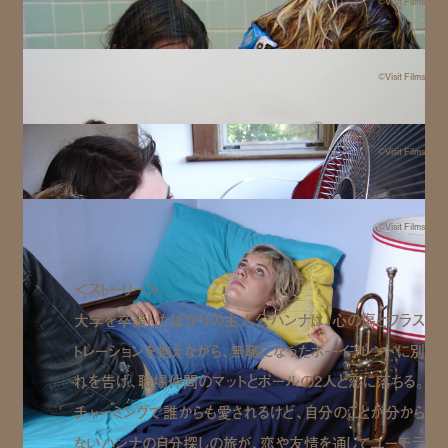
©Visit Films
©Visit Films
©Visit Films
©Visit Films
＜ストーリー＞
大学を卒業したばかりの主人公ハンナは、心の傷とフラス
トレーションを抱えながら、無職になったボーイフレンドに別
れを告げ、職場仲間のマットとポールの2人と恋に落ちる。
チャーミングで誰からも愛されるけど、自分のことが分から
ないハンナの自分探しの旅が、恋や友情を通してユーモラ