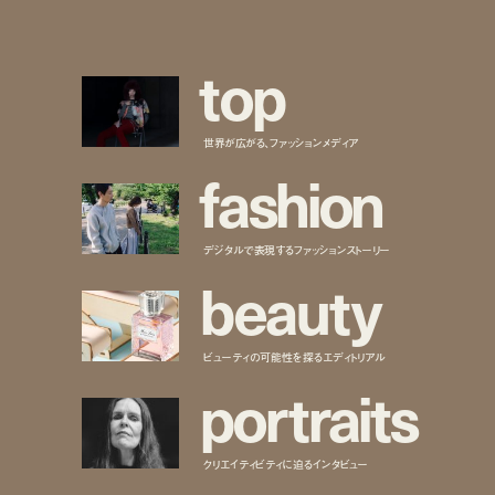
t
o
p
世界が広がる、ファッションメディア
f
a
s
h
i
o
n
デジタルで表現するファッションストーリー
b
e
a
u
t
y
ビューティの可能性を探るエディトリアル
p
o
r
t
r
a
i
t
s
クリエイティビティに迫るインタビュー