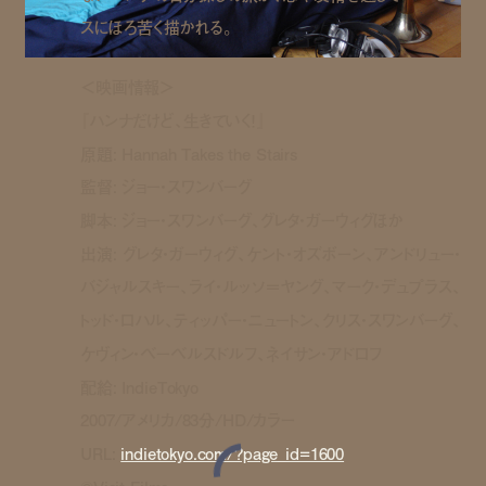
スにほろ苦く描かれる。
＜映画情報＞
『ハンナだけど、生きていく！』
原題: Hannah Takes the Stairs
監督: ジョー・スワンバーグ
脚本: ジョー・スワンバーグ、グレタ・ガーウィグほか
出演: グレタ・ガーウィグ、ケント・オズボーン、アンドリュー・
バジャルスキー、ライ・ルッソ＝ヤング、マーク・デュプラス、
トッド・ロハル、ティッパー・ニュートン、クリス・スワンバーグ、
ケヴィン・ベーベルスドルフ、ネイサン・アドロフ
配給: IndieTokyo
2007/アメリカ/83分/HD/カラー
URL:
indietokyo.com/?page_id=1600