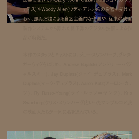
ェテス)やWoody Allen(ウディ・アレン)らの影響も受けて
おり、即興演技による自然主義的な作風や、従来の映画
製作システムから離れた低予算のデジタル技術による作
品が特徴だ。
本作のスタッフとキャストには、ジョー・スワンバーグ、グレタ・
ガーウィグをはじめ、 Andrew Bujalski(アンドリュー・バジ
ャルスキー)、Jay Duplass(ジェイ・デュプラス)、Mark
Duplass(マーク・デュプラス)、Aaron Katz(アーロン・カッ
ツ)、Ry Russo-Young(ライ・ルッソ＝ヤング)、Kris
Swanberg(クリス・スワンバーグ)といったマンブルコア派
の映画人たちが一同に名を連ねている。