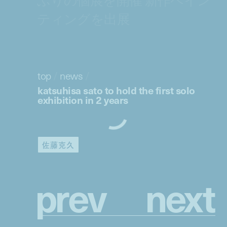
ティングを出展
top
/
news
/
katsuhisa sato to hold the first solo
exhibition in 2 years
佐藤克久
p
r
e
v
n
e
x
t