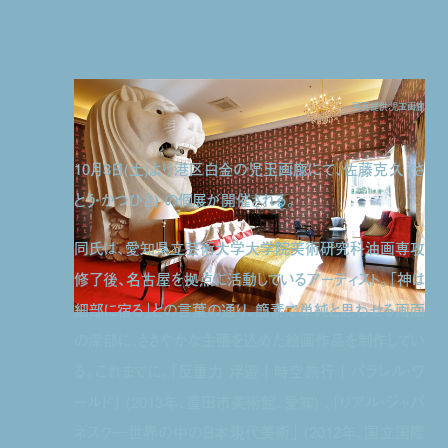
写真提供：児玉画廊
10月3日(土)より港区白金の児玉画廊にて、佐藤克久 (さ
とう・かつひさ) の個展が開催される。
同氏は、愛知県立芸術大学大学院美術研究科油画専攻
修了後、名古屋を拠点に活動しているアーティスト。「神は
細部に宿る」との言葉の通り、簡素で単純と思わせる画面
の深部に、ささやかな主張を込めた絵画作品を制作してい
る。これまでに、「反重力 浮遊｜時空旅行｜パラレル・ワ
ールド」 (2013年、豊田市美術館、愛知) 、「リアル・ジャパ
ネスク―世界の中の日本現代美術」 (2012年、国立国際