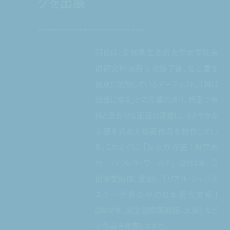
グを出展
katsuhisa sato to hold the first solo exhibition in 2 years
同氏は、愛知県立芸術大学大学院美
術研究科油画専攻修了後、名古屋を
拠点に活動しているアーティスト。「神は
細部に宿る」との言葉の通り、簡素で単
純と思わせる画面の深部に、ささやかな
主張を込めた絵画作品を制作してい
る。これまでに、「反重力 浮遊｜時空旅
行｜パラレル・ワールド」 (2013年、豊
田市美術館、愛知) 、「リアル・ジャパネ
スク―世界の中の日本現代美術」
(2012年、国立国際美術館、大阪) など
で作品を発表してきた。