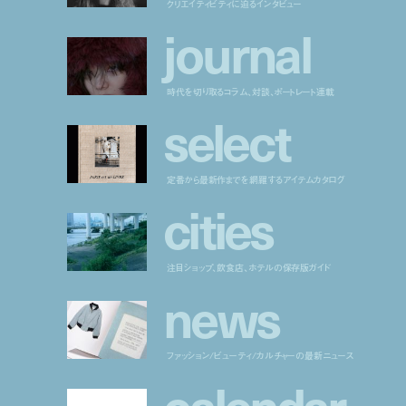
クリエイティビティに迫るインタビュー
j
o
u
r
n
a
l
時代を切り取るコラム、対談、ポートレート連載
s
e
l
e
c
t
定番から最新作までを網羅するアイテムカタログ
c
i
t
i
e
s
注目ショップ、飲食店、ホテルの保存版ガイド
n
e
w
s
ファッション/ビューティ/カルチャーの最新ニュース
c
a
l
e
n
d
a
r