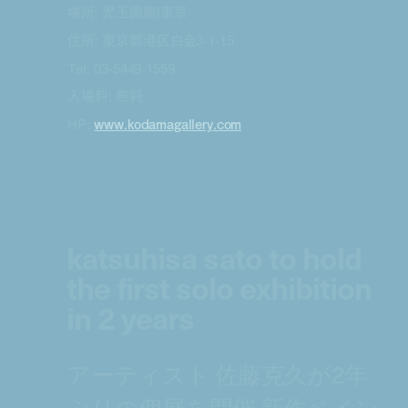
場所: 児玉画廊|東京
住所: 東京都港区白金3-1-15
Tel: 03-5449-1559
入場料: 無料
HP:
www.kodamagallery.com
katsuhisa sato to hold
the first solo exhibition
in 2 years
アーティスト 佐藤克久が2年
ぶりの個展を開催 新作ペイン