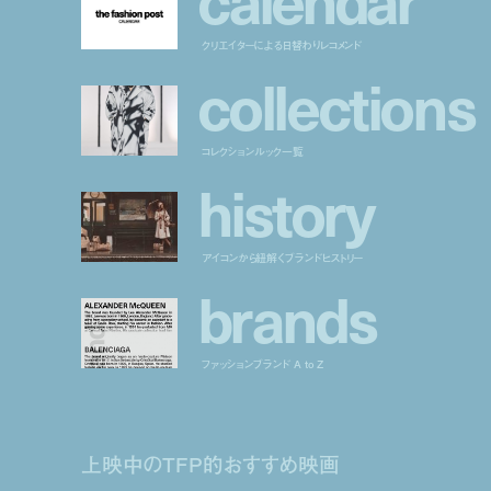
クリエイターによる日替わりレコメンド
c
o
l
l
e
c
t
i
o
n
s
コレクションルック一覧
h
i
s
t
o
r
y
アイコンから紐解くブランドヒストリー
b
r
a
n
d
s
ファッションブランド A to Z
上映中のTFP的おすすめ映画