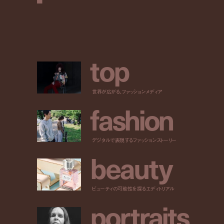
t
o
p
世界が広がる、ファッションメディア
f
a
s
h
i
o
n
デジタルで表現するファッションストーリー
b
e
a
u
t
y
ビューティの可能性を探るエディトリアル
p
o
r
t
r
a
i
t
s