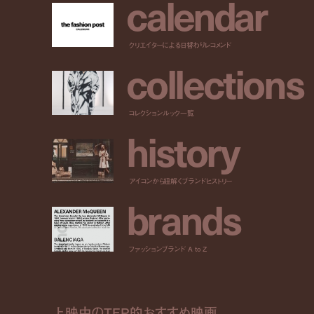
c
a
l
e
n
d
a
r
クリエイターによる日替わりレコメンド
c
o
l
l
e
c
t
i
o
n
s
コレクションルック一覧
h
i
s
t
o
r
y
アイコンから紐解くブランドヒストリー
b
r
a
n
d
s
ファッションブランド A to Z
上映中のTFP的おすすめ映画