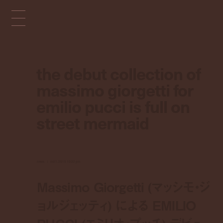
the debut collection of
massimo giorgetti for
emilio pucci is full on
street mermaid
news
oct 1, 2015 10:32 pm
Massimo Giorgetti (マッシモ・ジ
ョルジェッティ) による EMILIO