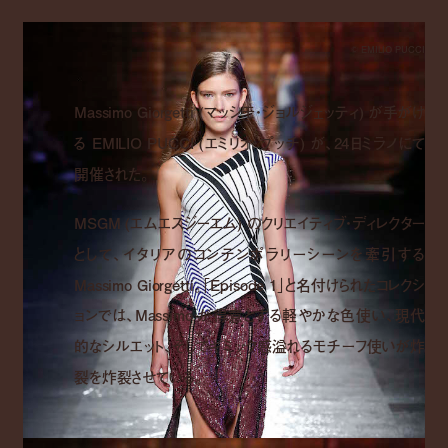
© EMILIO PUCCI
Massimo Giorgetti (
マッシモ・ジョルジェッティ
)
が手がけ
る
EMILIO PUCCI (
エミリオ・プッチ
)
が、
24
日ミラノにて
開催された。
MSGM (
エムエスジーエム
)
のクリエイティブ・ディレクター
として、イタリアのコンテンポラリーシーンを牽引する
Massimo Giorgetti
。「
Episode 1
」と名付けられたコレクシ
ョンでは、Massimo が得意とする軽やかな色使い、現代
的なシルエット、そしてギミック感溢れるモチーフ使いが炸
裂を炸裂させている。