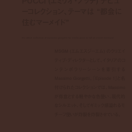
PUCCI (エミリオ・プッチ) デビュ
ーコレクション、テーマは “都会に
住むマーメイド”
the debut collection of massimo giorgetti for emilio pucci is full on street mermaid
MSGM (エムエスジーエム) のクリエイ
ティブ・ディレクターとして、イタリアのコ
ンテンポラリーシーンを牽引する
Massimo Giorgetti。「Episode 1」と名
付けられたコレクションでは、Massimo
が得意とする軽やかな色使い、現代的
なシルエット、そしてギミック感溢れるモ
チーフ使いが炸裂を炸裂させている。