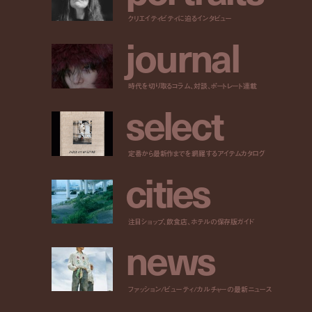
クリエイティビティに迫るインタビュー
j
o
u
r
n
a
l
時代を切り取るコラム、対談、ポートレート連載
s
e
l
e
c
t
定番から最新作までを網羅するアイテムカタログ
c
i
t
i
e
s
注目ショップ、飲食店、ホテルの保存版ガイド
n
e
w
s
ファッション/ビューティ/カルチャーの最新ニュース