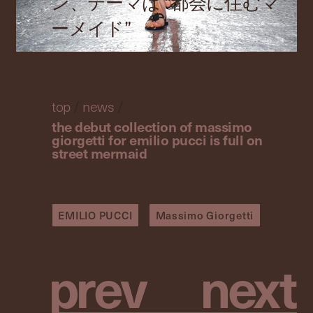
ン、テーマは “都会に住むマ
ーメイド”
top
/
news
/
the debut collection of massimo
giorgetti for emilio pucci is full on
street mermaid
EMILIO PUCCI
Massimo Giorgetti
p
r
e
v
n
e
x
t