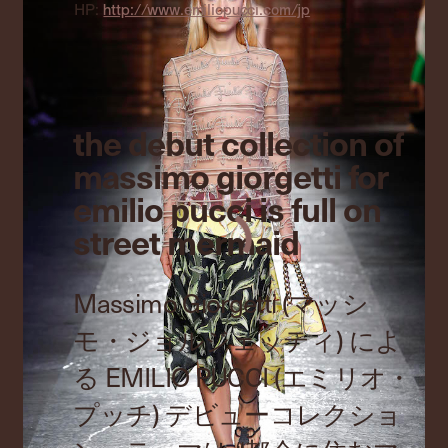
HP:
http://www.emiliopucci.com/jp
the debut collection of
massimo giorgetti for
emilio pucci is full on
street mermaid
Massimo Giorgetti (マッシ
モ・ジョルジェッティ) によ
る EMILIO PUCCI (エミリオ・
プッチ) デビューコレクショ