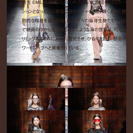
新生 EMILIO PUCCI のイメージとして、今回インスピレー
ションとなったのは都会に住むマーメイド達。輝く水面と規
則的な模様を描く砂浜、色とりどりの海洋生物たち…まる
で映画の中から飛び出してきたような海の世界は、巧みな
リミックススキルによって、変化させ、ひねりを加え、都会の
ワードローブへと昇華されている。
© EMILIO PUCCI
© EMILIO PUCCI
© EMILIO PUCCI