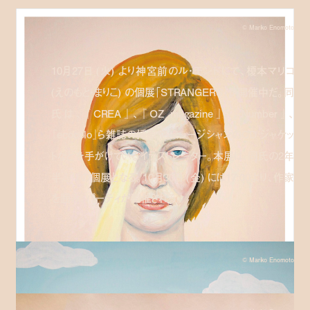
© Mariko Enomoto
10月27日 (火) より神宮前のル・モンドにて、榎本マリコ
(えのもと・まりこ) の個展「STRANGERS」が開催中だ。同
氏は、『CREA』、『OZ magazine』、『Number』、
『ecocolo』ら雑誌の挿画や、ミュージシャンのCD ジャケッ
トなどを手がけているイラストレーター。本展は、同氏の2年
半ぶりの個展となる。10月30日 (金) には17:00より、作家
を囲み、パーティが開催される。
© Mariko Enomoto