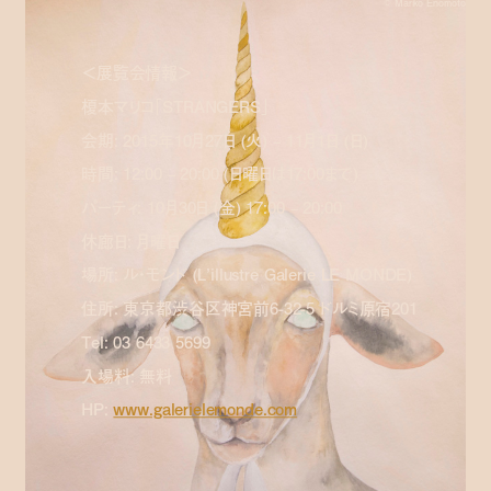
© Mariko Enomoto
＜展覧会情報＞
榎本マリコ「STRANGERS」
会期: 2015年10月27日 (火) – 11月1日 (日)
時間: 12:00 – 20:00 (日曜日は17:00まで)
パーティ: 10月30日 (金) 17:00 – 20:00
休廊日: 月曜日
場所: ル・モンド (L’illustre Galerie LE MONDE)
住所: 東京都渋谷区神宮前6-32-5 ドルミ原宿201
Tel: 03 6433 5699
入場料: 無料
HP:
www.galerielemonde.com