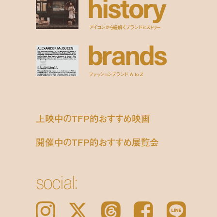
h
i
s
t
o
r
y
アイコンから紐解くブランドヒストリー
b
r
a
n
d
s
ファッションブランド A to Z
上映中のTFP的おすすめ映画
開催中のTFP的おすすめ展覧会
social:
Instagram
𝕏
Threads
Facebook
LINE