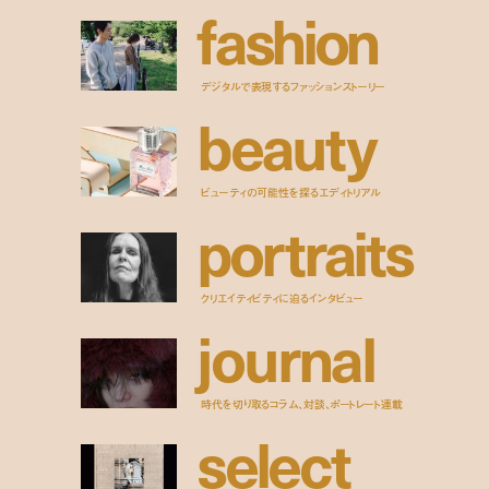
f
a
s
h
i
o
n
デジタルで表現するファッションストーリー
b
e
a
u
t
y
ビューティの可能性を探るエディトリアル
p
o
r
t
r
a
i
t
s
クリエイティビティに迫るインタビュー
j
o
u
r
n
a
l
時代を切り取るコラム、対談、ポートレート連載
s
e
l
e
c
t