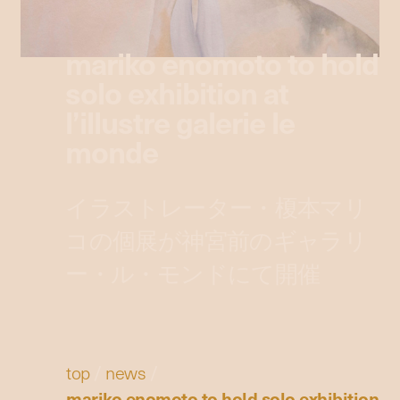
mariko enomoto to hold
solo exhibition at
l’illustre galerie le
monde
イラストレーター・榎本マリ
コの個展が神宮前のギャラリ
ー・ル・モンドにて開催
top
/
news
/
mariko enomoto to hold solo exhibition