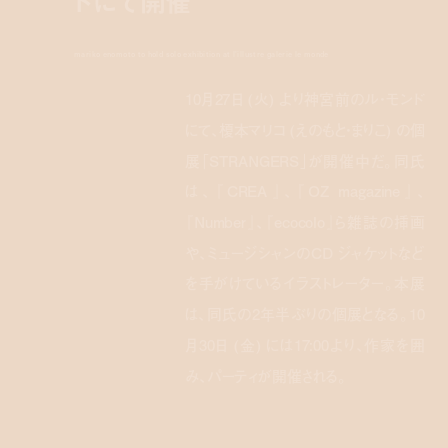
ドにて開催
mariko enomoto to hold solo exhibition at l’illustre galerie le monde
10月27日 (火) より神宮前のル・モンド
にて、榎本マリコ (えのもと・まりこ) の個
展「STRANGERS」が開催中だ。同氏
は、『CREA』、『OZ magazine』、
『Number』、『ecocolo』ら雑誌の挿画
や、ミュージシャンのCD ジャケットなど
を手がけているイラストレーター。本展
は、同氏の2年半ぶりの個展となる。10
月30日 (金) には17:00より、作家を囲
み、パーティが開催される。