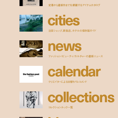
定番から最新作までを網羅するアイテムカタログ
c
i
t
i
e
s
注目ショップ、飲食店、ホテルの保存版ガイド
n
e
w
s
ファッション/ビューティ/カルチャーの最新ニュース
c
a
l
e
n
d
a
r
クリエイターによる日替わりレコメンド
c
o
l
l
e
c
t
i
o
n
s
コレクションルック一覧