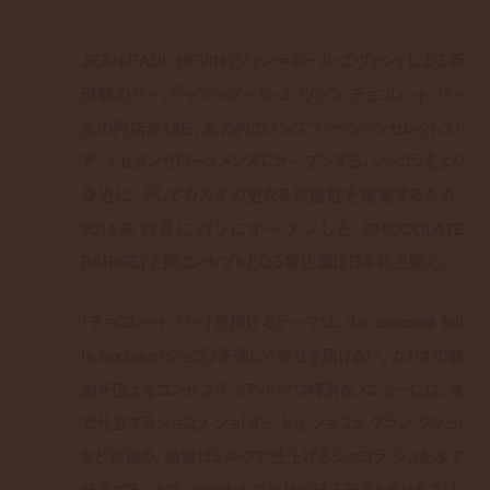
JEAN-PAUL HÉVIN (
ジャン＝ポール・エヴァン
)
による新
形態のバー、ジャン＝ポール・エ ヴァン チョコレート バー
丸の内店が
12
日、丸の内のメンズファッションセレクトスト
ア、イセタンサローネメンズにオープンする。ショコラをより
身近に、そしてカカオの更なる可能性を提案するため、
2014
年
11
月にパリにオープンした
CHOCOLATE
BAR(RE)
と同コンセプトとなる新店舗は日本初上陸だ。
「チョコレート バー」が掲げるテーマは、
“Le chocolat fait
le bonheur
（ショコラを通じて幸せを届ける）
”
。カカオの魅
力を伝えるコンセプチュアルかつ特別なメニューには、水
で仕立てるショコラ ショ「オー ドゥ ショコラ グラン クリュ」
などが揃う。通常はミルクで仕上げるショコラ ショを水で
仕立てることで、カカオ本来が持つほろ苦さと香りをストレ