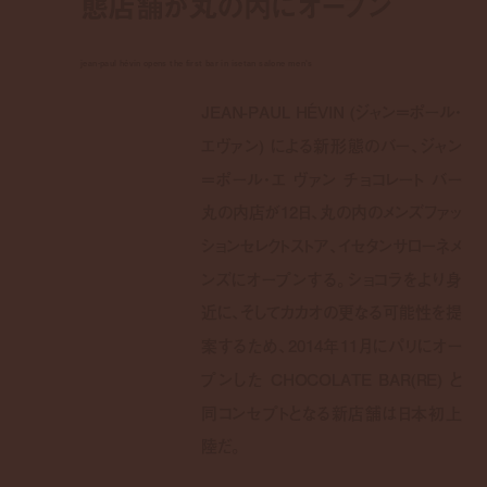
態店舗が丸の内にオープン
jean-paul hévin opens the first bar in isetan salone men's
JEAN-PAUL HÉVIN (ジャン＝ポール・
エヴァン) による新形態のバー、ジャン
＝ポール・エ ヴァン チョコレート バー
丸の内店が12日、丸の内のメンズファッ
ションセレクトストア、イセタンサローネメ
ンズにオープンする。ショコラをより身
近に、そしてカカオの更なる可能性を提
案するため、2014年11月にパリにオー
プンした CHOCOLATE BAR(RE) と
同コンセプトとなる新店舗は日本初上
陸だ。