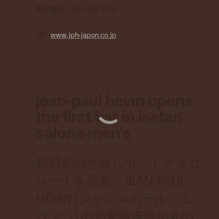
電話番号／
03-6206-3190
HP:
www.jph-japon.co.jp
jean-paul hévin opens
the first bar in isetan
salone men's
新感覚の水出しホットチョコ
レートを提案、JEAN-PAUL
HÉVIN (ジャン＝ポール・エ
ヴァン) の新形態店舗が丸の