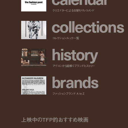
クリエイターによる日替わりレコメンド
c
o
l
l
e
c
t
i
o
n
s
コレクションルック一覧
h
i
s
t
o
r
y
アイコンから紐解くブランドヒストリー
b
r
a
n
d
s
ファッションブランド A to Z
上映中のTFP的おすすめ映画