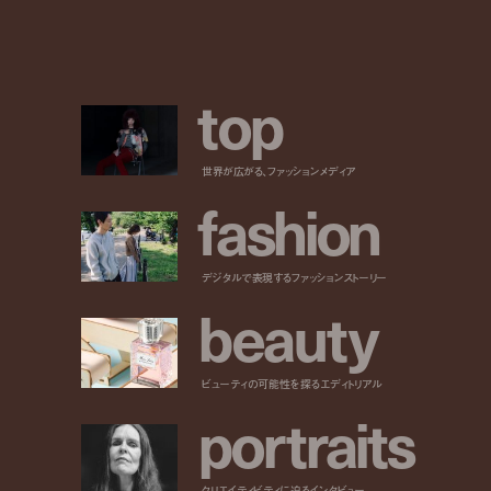
t
o
p
世界が広がる、ファッションメディア
f
a
s
h
i
o
n
デジタルで表現するファッションストーリー
b
e
a
u
t
y
ビューティの可能性を探るエディトリアル
p
o
r
t
r
a
i
t
s
クリエイティビティに迫るインタビュー