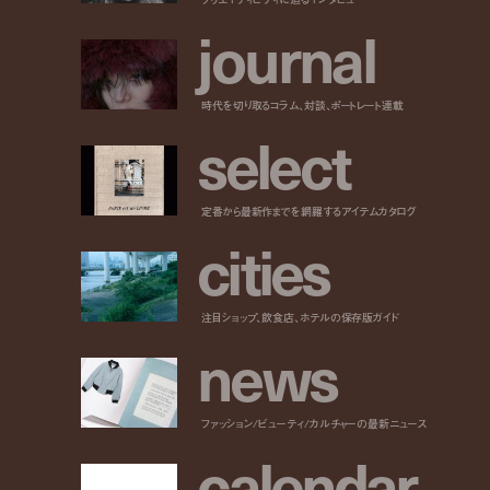
j
o
u
r
n
a
l
時代を切り取るコラム、対談、ポートレート連載
s
e
l
e
c
t
定番から最新作までを網羅するアイテムカタログ
c
i
t
i
e
s
注目ショップ、飲食店、ホテルの保存版ガイド
n
e
w
s
ファッション/ビューティ/カルチャーの最新ニュース
c
a
l
e
n
d
a
r