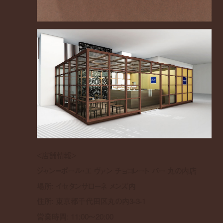
<
店舗情報
>
ジャン＝ポール・エ ヴァン チョコレート バー 丸の内店
場所
:
イセタンサローネ メンズ内
住所
:
東京都千代田区丸の内
3-3-1
営業時間
: 11:00
～
20:00