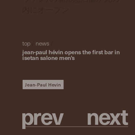
内にオープン
top
/
news
/
jean-paul hévin opens the first bar in
isetan salone men's
Jean-Paul Hevin
p
r
e
v
n
e
x
t