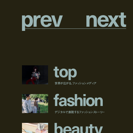
p
r
e
v
n
e
x
t
t
o
p
世界が広がる、ファッションメディア
f
a
s
h
i
o
n
デジタルで表現するファッションストーリー
b
e
a
u
t
y