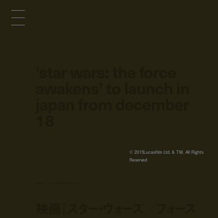
‘star wars: the force
awakens’ to launch in
japan from december
18
© 2015Lucasfilm Ltd. & TM. All Rights
Reserved
news
dec 15, 2015 6:41 pm
映画『スター・ウォーズ／フォース