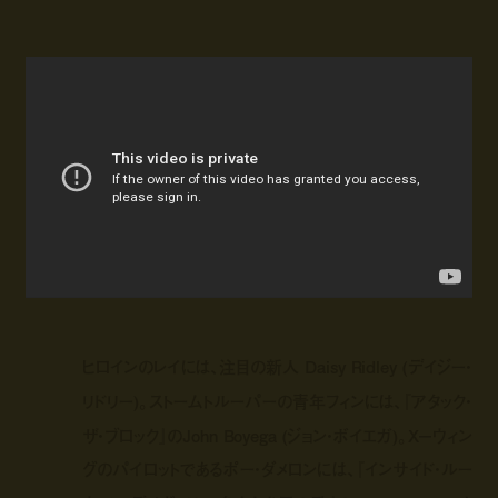
ヒロインのレイには、注目の新人 Daisy Ridley (デイジー・
リドリー)。ストームトルーパーの青年フィンには、『アタック・
ザ・ブロック』のJohn Boyega (ジョン・ボイエガ)。X－ウィン
グのパイロットであるポー・ダメロンには、『インサイド・ルー