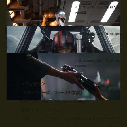
© 2015Lucasfilm Ltd. & TM. All Rights
Reserved
© 2015Lucasfilm Ltd. & TM. All Rights
Reserved
© 2015Lucasfilm Ltd. & TM. All Rights
Reserved
＜作品情報＞
『スター・ウォーズ／フォースの覚醒』
原題: Star Wars: The Force Awakens
監督: J・J・エイブラムス
出演: デイジー・リドリー、ジョン・ボイエガ、オスカー・アイザ