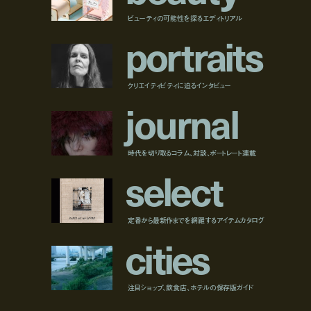
ビューティの可能性を探るエディトリアル
p
o
r
t
r
a
i
t
s
クリエイティビティに迫るインタビュー
j
o
u
r
n
a
l
時代を切り取るコラム、対談、ポートレート連載
s
e
l
e
c
t
定番から最新作までを網羅するアイテムカタログ
c
i
t
i
e
s
注目ショップ、飲食店、ホテルの保存版ガイド