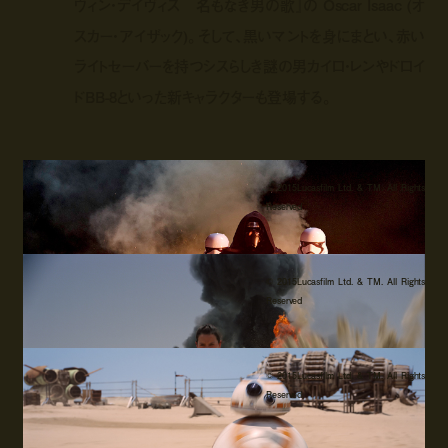
ウィン・デイヴィス 名もなき男の歌』の Oscar Isaac (オ
スカー・アイザック)。そして、黒いマントを身にまとい、赤い
ライトセーバーを持つシスらしき謎の男カイロ・レンやドロイ
ドBB-8といった新キャラクターも登場する。
© 2015Lucasfilm Ltd. & TM. All Rights
Reserved
© 2015Lucasfilm Ltd. & TM. All Rights
Reserved
© 2015Lucasfilm Ltd. & TM. All Rights
Reserved