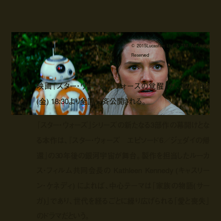
© 2015Lucasfilm Ltd. & TM. All Rights
Reserved
映画『スター・ウォーズ／フォースの覚醒』が、12月18日
(金) 18:30より全国一斉公開される。
『スター・ウォーズ』シリーズの新たなる3部作の幕開けとな
る本作は、『スター・ウォーズ エピソード6／ジェダイの帰
還』の30年後の銀河宇宙が舞台。製作を担当したルーカ
ス・フィルム共同会長の Kathleen Kennedy (キャスリー
ン・ケネディ) によれば、中心テーマは「家族の物語(サー
ガ)」であり、世代を経るごとに繰り広げられる「愛と喪失」
のドラマだという。