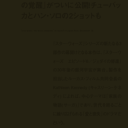
の覚醒』がついに公開！チューバッ
カとハン・ソロの2ショットも
‘star wars: the force awakens’ to launch in japan from december 18
『スター・ウォーズ』シリーズの新たなる3
部作の幕開けとなる本作は、『スター・ウ
ォーズ エピソード6／ジェダイの帰還』
の30年後の銀河宇宙が舞台。製作を
担当したルーカス・フィルム共同会長の
Kathleen Kennedy (キャスリーン・ケネ
ディ) によれば、中心テーマは「家族の
物語(サーガ)」であり、世代を経るごと
に繰り広げられる「愛と喪失」のドラマだ
という。