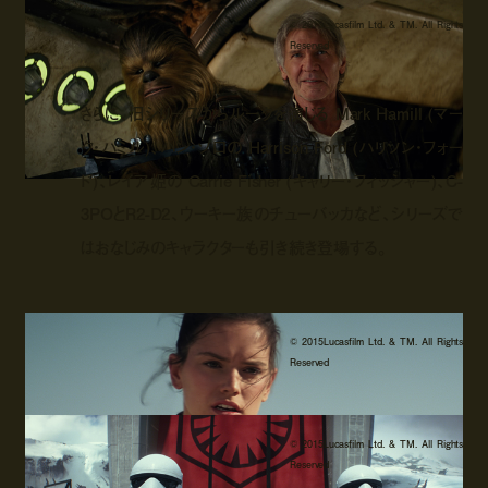
© 2015Lucasfilm Ltd. & TM. All Rights
Reserved
さらに、旧シリーズからルークを演じる Mark Hamill (マー
ク・ハミル)、ハン・ソロの Harrison Ford (ハリソン・フォー
ド)、レイア姫の Carrie Fisher (キャリー・フィッシャー)、C-
3POとR2-D2、ウーキー族のチューバッカなど、シリーズで
はおなじみのキャラクターも引き続き登場する。
© 2015Lucasfilm Ltd. & TM. All Rights
Reserved
© 2015Lucasfilm Ltd. & TM. All Rights
Reserved