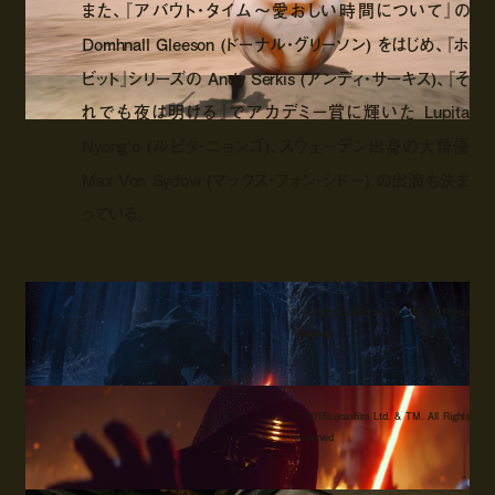
また、『アバウト・タイム～愛おしい時間について』の
Domhnall Gleeson (ドーナル・グリーソン) をはじめ、『ホ
ビット』シリーズの Andy Serkis (アンディ・サーキス)、『そ
れでも夜は明ける』でアカデミー賞に輝いた Lupita
Nyong’o (ルピタ・ニョンゴ)、スウェーデン出身の大俳優
Max Von Sydow (マックス・フォン・シドー) の出演も決ま
っている。
© 2015Lucasfilm Ltd. & TM. All Rights
Reserved
© 2015Lucasfilm Ltd. & TM. All Rights
Reserved