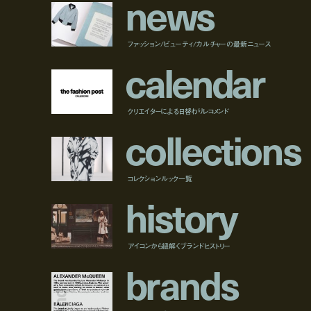
n
e
w
s
ファッション/ビューティ/カルチャーの最新ニュース
c
a
l
e
n
d
a
r
クリエイターによる日替わりレコメンド
c
o
l
l
e
c
t
i
o
n
s
コレクションルック一覧
h
i
s
t
o
r
y
アイコンから紐解くブランドヒストリー
b
r
a
n
d
s