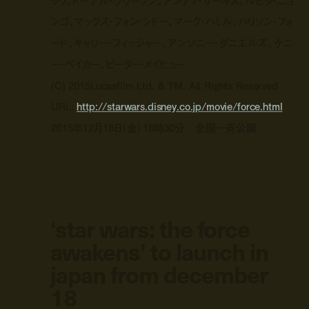
ック、ドーナル・グリーソン、アンディ・サーキス、ルピタ・ニョ
ンゴ、マックス・フォン・シドー、マーク・ハミル、ハリソン・フォ
ード、キャリー・フィッシャー、アンソニー・ダニエルズ、ケニ
ー・ベイカー、ピーター・メイヒュー
(C) 2015Lucasfilm Ltd. & TM. All Rights Reserved
URL:
http://starwars.disney.co.jp/movie/force.html
2015年12月18日（金）18時30分 全国一斉公開
‘star wars: the force
awakens’ to launch in
japan from december
18