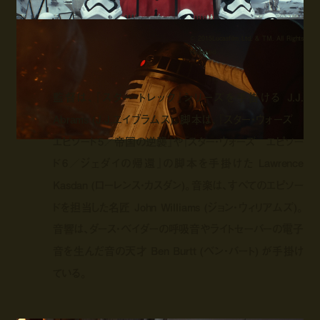
© 2015Lucasfilm Ltd. & TM. All Rights
Reserved
監督は、『スター・トレック』シリーズを手掛ける J.J.
Abrams (J.J.エイブラムス)。脚本は、『スター・ウォーズ
エピソード5／帝国の逆襲』や『スター・ウォーズ エピソー
ド6／ジェダイの帰還』の脚本を手掛けた Lawrence
Kasdan (ローレンス・カスダン)。音楽は、すべてのエピソー
ドを担当した名匠 John Williams (ジョン・ウィリアムズ)。
音響は、ダース・ベイダーの呼吸音やライトセーバーの電子
音を生んだ音の天才 Ben Burtt (ベン・バート) が手掛け
ている。