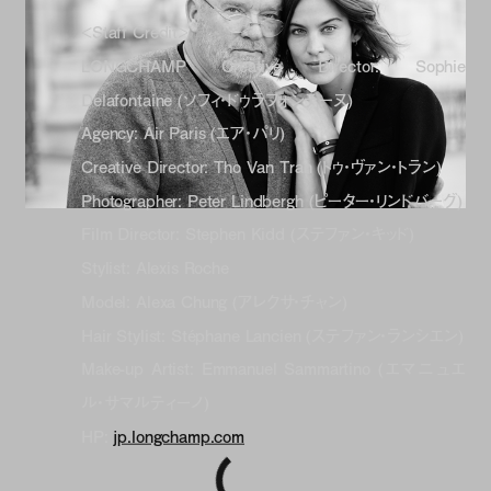
<Staff Credit>
LONGCHAMP Creative Director: Sophie
Delafontaine (ソフィ・ドゥラフォンテーヌ)
Agency: Air Paris (エア・パリ)
Creative Director: Tho Van Tran (トゥ・ヴァン・トラン)
Photographer: Peter Lindbergh (ピーター・リンドバーグ)
Film Director: Stephen Kidd (ステファン・キッド)
Stylist: Alexis Roche
Model: Alexa Chung (アレクサ・チャン)
Hair Stylist: Stéphane Lancien (ステファン・ランシエン)
Make-up Artist: Emmanuel Sammartino (エマニュエ
ル・サマルティーノ)
HP:
jp.longchamp.com