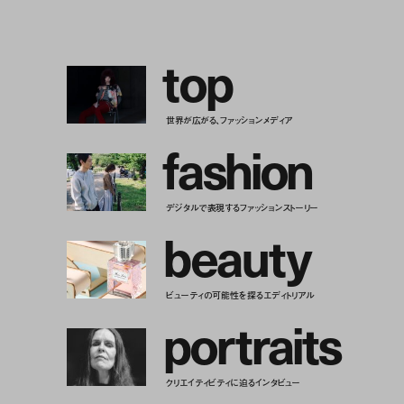
t
o
p
世界が広がる、ファッションメディア
f
a
s
h
i
o
n
デジタルで表現するファッションストーリー
b
e
a
u
t
y
ビューティの可能性を探るエディトリアル
p
o
r
t
r
a
i
t
s
クリエイティビティに迫るインタビュー