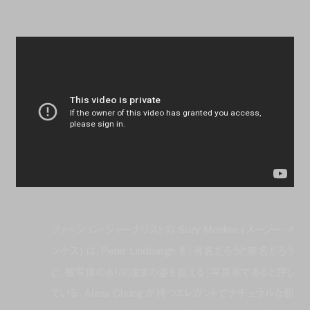
ファッション・ジャーナリストの Suzy Menkes (スージー・メ
ンケス) は、Peter Lindbergh を「有名だろうと無名だろう
と、被写体のありのままの姿を捉える」写真家であると評し
ている。Alexa Chung が持つエレガントでナチュラルな側