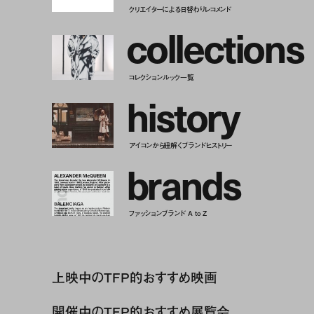
クリエイターによる日替わりレコメンド
c
o
l
l
e
c
t
i
o
n
s
コレクションルック一覧
h
i
s
t
o
r
y
アイコンから紐解くブランドヒストリー
b
r
a
n
d
s
ファッションブランド A to Z
上映中のTFP的おすすめ映画
開催中のTFP的おすすめ展覧会