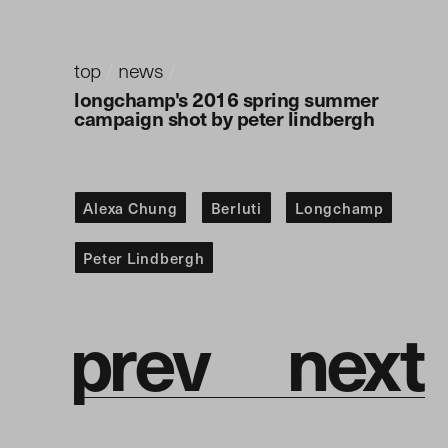
top
/
news
/
longchamp's 2016 spring summer
campaign shot by peter lindbergh
Alexa Chung
Berluti
Longchamp
Peter Lindbergh
p
r
e
v
n
e
x
t