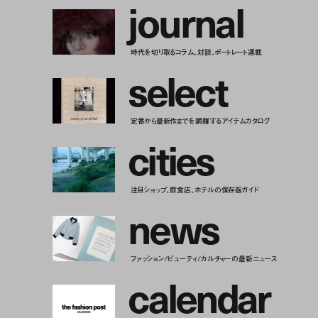
j
o
u
r
n
a
l
時代を切り取るコラム、対談、ポートレート連載
s
e
l
e
c
t
定番から最新作までを網羅するアイテムカタログ
c
i
t
i
e
s
注目ショップ、飲食店、ホテルの保存版ガイド
n
e
w
s
ファッション/ビューティ/カルチャーの最新ニュース
c
a
l
e
n
d
a
r