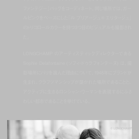
ファンテジー」バッグをコーディネート。同じ場所では、ガー
ルピンクをベースにした「ル プリアージュ® エリタージュ」
のトリコロールカラーを持つ3つ目のビジュアルも撮影され
た。
LONGCHAMP のアーティスティックディレクターである
Sophie Delafontaine (ソフィ・ドゥラフォンテーヌ) は、撮
影場所にパリを選んだ理由について、1948年にブランドが
生まれ、クラフツマンシップが築かれた場所であることと、
アクティブに生きるロンシャン・ウーマンを表現するにふさ
わしい都市であることを挙げている。
© LONGCHAMP