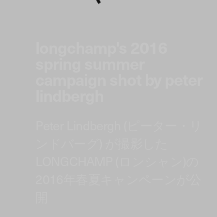
longchamp's 2016
spring summer
campaign shot by peter
lindbergh
Peter Lindbergh (ピーター・リ
ンドバーグ) が撮影した
LONGCHAMP (ロンシャン)の
2016年春夏キャンペーンが公
開