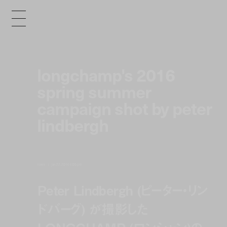
longchamp's 2016
spring summer
campaign shot by peter
lindbergh
news
jan 22, 2016 6:00 pm
Peter Lindbergh (ピーター・リン
ドバーグ) が撮影した