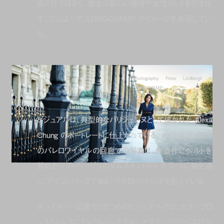
面だけではなく、彼女の新しい感情や女性らしさを引き出
すことによって、LONGCHAMP のイメージを表現してい
る。
Photography: Peter Lindbergh ©
LONGCHAMP
ビジュアルは、典型的なパリジェンヌとして描かれた Alexa
Chung のポートレートに仕上がっている。メインビジュアル
のパレロワイヤルの回廊での写真は、無造作にベルトを
締めたソフトベージュのラムスキントレンチコートに袖を通
し、アイコンバッグである「ペネロペ」バッグを抱えている。
チュイルリー公園での2つめのビジュアルでは、カラーブロ
ックのドレスにエレクトリックブルーとブラックの「ペネロペ