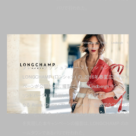
パリで行われた。
Photography: Peter Lindbergh ©
LONGCHAMP
フレンチラグジュアリーファッションブランド
LONGCHAMP (ロンシャン) の、2016年春夏広告キャン
ペーンが公開された。撮影は Peter Lindbergh (ピーター・
リンドバーグ) が担当した。モデルは今回で5シーズン目と
なる Alexa Chung (アレクサ・チャン)。 伝説的なフォトグラ
ファーと、インターナショナルなスタイルアイコンの初競演
を実現した本キャンペーンの撮影は、LONGCHAMP のホ
ームタウンであるパリで行われた。