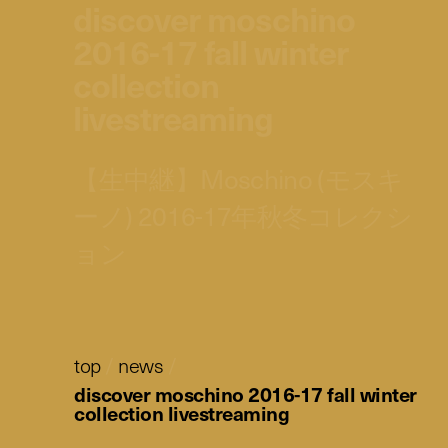
discover moschino
2016-17 fall winter
collection
livestreaming
【生中継】Moschino (モスキ
ーノ) 2016-17年秋冬コレクシ
ョン
top
/
news
/
discover moschino 2016-17 fall winter
collection livestreaming