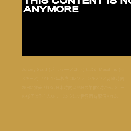
Jeremy Scott (ジェレミー・スコット) による Moschino (モ
スキーノ) 2016-17年秋冬コレクションがミラノ現地時間
25日に発表される。日本時間は26日の午前4時から。ショー
の様子はライブストリーミングにて世界同時配信される。