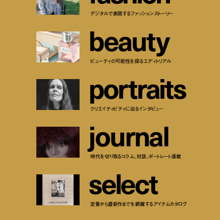
デジタルで表現するファッションストーリー
b
e
a
u
t
y
ビューティの可能性を探るエディトリアル
p
o
r
t
r
a
i
t
s
クリエイティビティに迫るインタビュー
j
o
u
r
n
a
l
時代を切り取るコラム、対談、ポートレート連載
s
e
l
e
c
t
定番から最新作までを網羅するアイテムカタログ