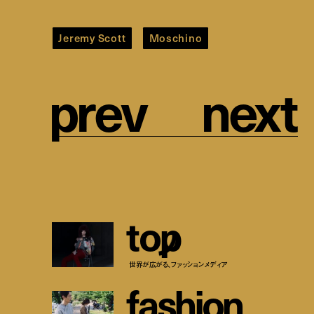
Jeremy Scott
Moschino
p
r
e
v
n
e
x
t
t
o
p
世界が広がる、ファッションメディア
f
a
s
h
i
o
n