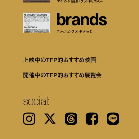
アイコンから紐解くブランドヒストリー
b
r
a
n
d
s
ファッションブランド A to Z
上映中のTFP的おすすめ映画
開催中のTFP的おすすめ展覧会
social:
Instagram
𝕏
Threads
Facebook
LINE