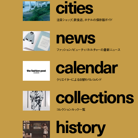
c
i
t
i
e
s
注目ショップ、飲食店、ホテルの保存版ガイド
n
e
w
s
ファッション/ビューティ/カルチャーの最新ニュース
c
a
l
e
n
d
a
r
クリエイターによる日替わりレコメンド
c
o
l
l
e
c
t
i
o
n
s
コレクションルック一覧
h
i
s
t
o
r
y