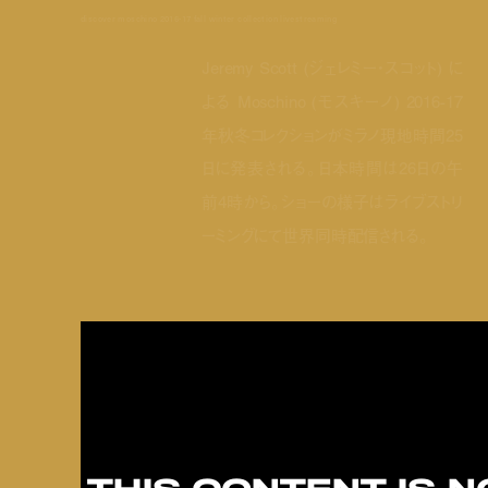
discover moschino 2016-17 fall winter collection livestreaming
Jeremy Scott (ジェレミー・スコット) に
よる Moschino (モスキーノ) 2016-17
年秋冬コレクションがミラノ現地時間25
日に発表される。日本時間は26日の午
前4時から。ショーの様子はライブストリ
ーミングにて世界同時配信される。