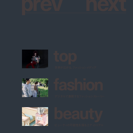
p
r
e
v
n
e
x
t
t
o
p
世界が広がる、ファッションメディア
f
a
s
h
i
o
n
デジタルで表現するファッションストーリー
b
e
a
u
t
y
ビューティの可能性を探るエディトリアル