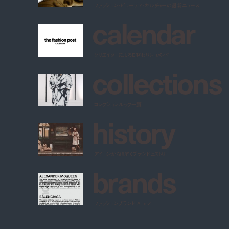
ファッション/ビューティ/カルチャーの最新ニュース
c
a
l
e
n
d
a
r
クリエイターによる日替わりレコメンド
c
o
l
l
e
c
t
i
o
n
s
コレクションルック一覧
h
i
s
t
o
r
y
アイコンから紐解くブランドヒストリー
b
r
a
n
d
s
ファッションブランド A to Z