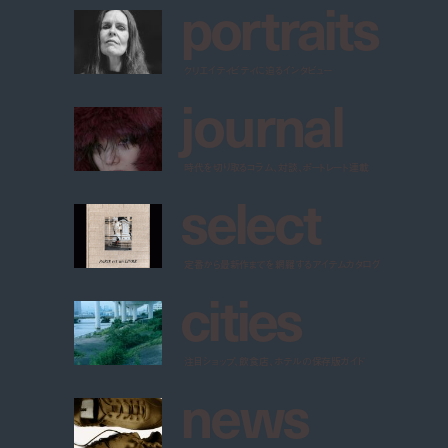
p
o
r
t
r
a
i
t
s
クリエイティビティに迫るインタビュー
j
o
u
r
n
a
l
時代を切り取るコラム、対談、ポートレート連載
s
e
l
e
c
t
定番から最新作までを網羅するアイテムカタログ
c
i
t
i
e
s
注目ショップ、飲食店、ホテルの保存版ガイド
n
e
w
s