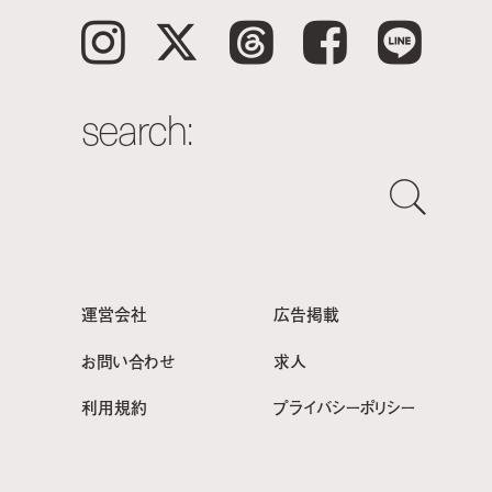
Instagram
𝕏
Threads
Facebook
LINE
search:
運営会社
広告掲載
お問い合わせ
求人
利用規約
プライバシーポリシー