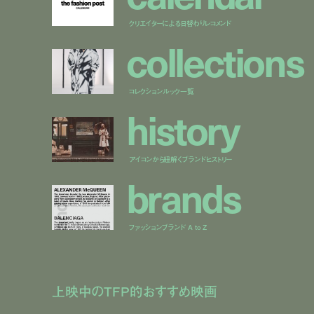
クリエイターによる日替わりレコメンド
c
o
l
l
e
c
t
i
o
n
s
コレクションルック一覧
h
i
s
t
o
r
y
アイコンから紐解くブランドヒストリー
b
r
a
n
d
s
ファッションブランド A to Z
上映中のTFP的おすすめ映画