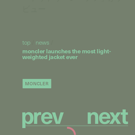
ビュー
top
/
news
/
moncler launches the most light-
weighted jacket ever
MONCLER
p
r
e
v
n
e
x
t