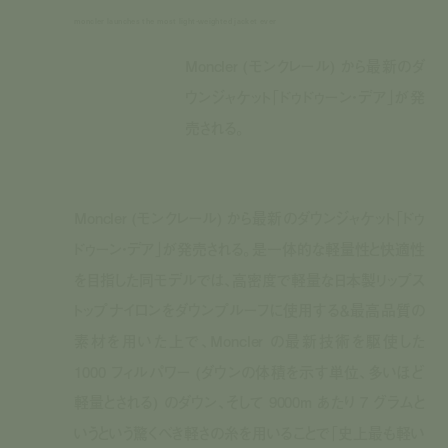
moncler launches the most light-weighted jacket ever
Moncler (モンクレール) から最新のダ
ウンジャケット「ドゥドゥーン・デア」が発
売される。
Moncler (
モンクレール
)
から最新のダウンジャケット「ドゥ
ドゥーン・デア」が発売される。是一体的な軽量性と快適性
を目指した同モデルでは、高密度で軽量な日本製リップス
トップナイロンをダウンプルーフに使用する＆最高品質の
素材を用いた上で、
Moncler
の最新技術を駆使した
1000
フィルパワー
(
ダウンの体積を示す単位、多いほど
軽量とされる
)
のダウン、そして
9000m
あたり
7
グラムと
いうという驚くべき軽さの糸を用いることで「史上最も軽い