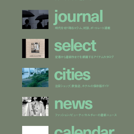
j
o
u
r
n
a
l
時代を切り取るコラム、対談、ポートレート連載
s
e
l
e
c
t
定番から最新作までを網羅するアイテムカタログ
c
i
t
i
e
s
注目ショップ、飲食店、ホテルの保存版ガイド
n
e
w
s
ファッション/ビューティ/カルチャーの最新ニュース
c
a
l
e
n
d
a
r