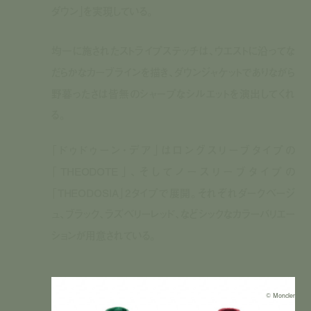
ダウン」を実現している。
均一に施されたストライプステッチは、ウエストに沿ってな
だらかなカーブラインを描き、ダウンジャケットでありながら
野暮ったさは皆無のシャープなシルエットを演出してくれ
る。
「ドゥドゥーン・デア」はロングスリーブタイプの
「
THEODOTE
」、そしてノースリーブタイプの
「
THEODOSIA
」
2
タイプで展開。それぞれダークベージ
ュ、ブラック、ラズベリーレッド、などシックなカラーバリエー
ションが用意されている。
© Moncler