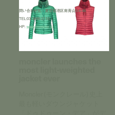
問い合わせ先／東京都港区南青山5-4-46
TEL:03-3486-2110
HP:
www.moncler.jp
moncler launches the
most light-weighted
jacket ever
Moncler (モンクレール) 史上
最も軽いダウンジャケット
「ドゥドゥーン・デア」がデ