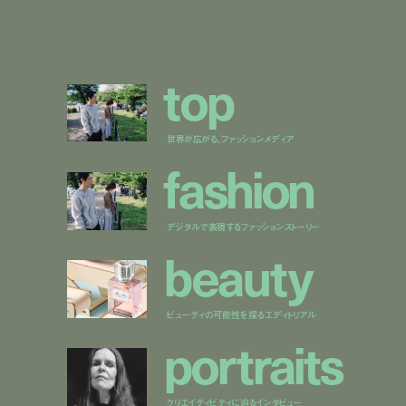
t
o
p
世界が広がる、ファッションメディア
f
a
s
h
i
o
n
デジタルで表現するファッションストーリー
b
e
a
u
t
y
ビューティの可能性を探るエディトリアル
p
o
r
t
r
a
i
t
s
クリエイティビティに迫るインタビュー