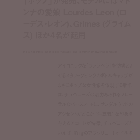
「ポップ」が発売、モデルにはマド
ンナの愛娘 Lourdes Leon (ロ
ーデス・レオン)、Grimes (グライム
ス) ほか4名が起用
stella mccartney launches pop fragrance - and its women empowering campaign
アイコニックな「ファラベラ」を彷彿とさ
せるメタリックピンクのボトルキャップが
まさにポップな女性像を体現する新作
は、チュベローズの活力あふれるフロー
ラルなベースノートに、サンダルウッドの
アクセントがどこか “生意気” な印象を
与えるアコードが特徴。チュベローズと
いえば、約1gのアブソリュートオイルを