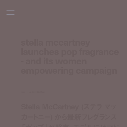
stella mccartney
launches pop fragrance
- and its women
empowering campaign
news
jun 6, 2016 2:22 pm
Stella McCartney (ステラ マッ
カートニー) から最新フレグランス