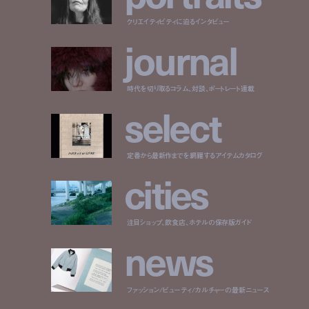
クリエイティビティに迫るインタビュー
j
o
u
r
n
a
l
時代を切り取るコラム、対談、ポートレート連載
s
e
l
e
c
t
定番から最新作までを網羅するアイテムカタログ
c
i
t
i
e
s
注目ショップ、飲食店、ホテルの保存版ガイド
n
e
w
s
ファッション/ビューティ/カルチャーの最新ニュース