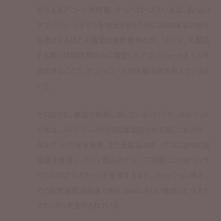
を与えるアコードが特徴。チュベローズといえば、約
1g
の
アブソリュートオイルを抽出させるために
3,600
本もの花を
必要とするほどの貴重な自然香料だが、「ポップ」を製造
する際には開花期のみに限定したアブソリュートオイルを
抽出することで、チュベローズの大量消費を抑えていると
いう。
そのほかに、絶滅の危機に瀕しているというサンダルウッド
の木は、フレグランスが
2,500
本製造される毎に
1
本のサン
ダルウッドの木を保護。また全製品のボックスには
FSC
認
証紙を使用し、ボディ製品のチューブ容器には
100
％リサ
イクルのプラスチックを使用するなど、ファッション界きっ
ての自然保護活動家である
Stella
らしい徹底したサステ
ナビリティが生かされている。