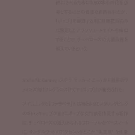
抽出させるために3,600本もの花を必
要とするほどの貴重な自然香料だが、
「ポップ」を製造する際には開花期のみ
に限定したアブソリュートオイルを抽出
することで、チュベローズの大量消費を
抑えているという。
Stella McCartney (
ステラ マッカートニー
)
から最新のウ
ィメンズ向けフレグランス「
POP (
ポップ
)
」が発売された。
アイコニックな「ファラベラ」を彷彿とさせるメタリックピンク
のボトルキャップがまさにポップな女性像を体現する新作
は、チュベローズの活力あふれるフローラルなベースノート
に、サンダルウッドのアクセントがどこか
“
生意気
”
な印象