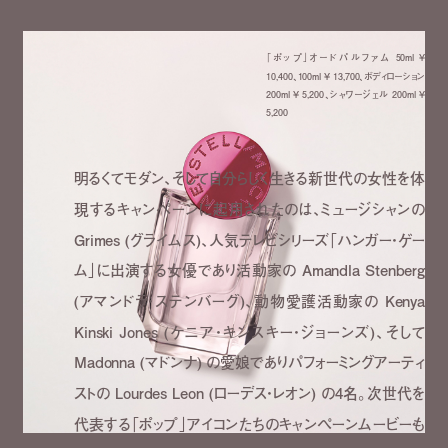
「ポップ」オードパルファム 50ml ¥
10,400、100ml ¥ 13,700、ボディローション
200ml ¥ 5,200、シャワージェル 200ml ¥
5,200
明るくてモダン、そして自分らしく生きる新世代の女性を体
現するキャンペーンに起用されたのは、ミュージシャンの
Grimes (
グライムス
)
、人気テレビシリーズ「ハンガー・ゲー
ム」に出演する女優であり活動家の
Amandla Stenberg
(
アマンドラ・ステンバーグ
)
、動物愛護活動家の
Kenya
Kinski Jones (
ケニア・キンスキー・ジョーンズ
)
、そして
Madonna (
マドンナ
)
の愛娘でありパフォーミングアーティ
ストの
Lourdes Leon (
ローデス・レオン
)
の
4
名。次世代を
代表する「ポップ」アイコンたちのキャンペーンムービーも