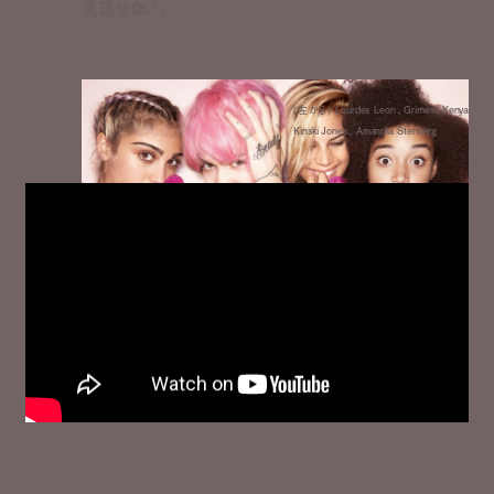
見逃せない。
(左から) Lourdes Leon、Grimes、Kenya
Kinski Jones、 Amandla Stenberg