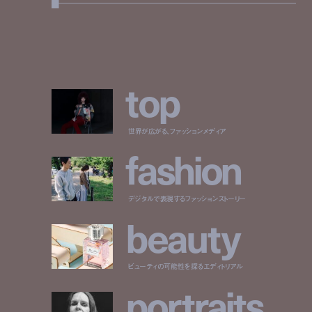
t
o
p
世界が広がる、ファッションメディア
f
a
s
h
i
o
n
デジタルで表現するファッションストーリー
b
e
a
u
t
y
ビューティの可能性を探るエディトリアル
p
o
r
t
r
a
i
t
s