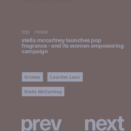
top
/
news
/
stella mccartney launches pop
fragrance - and its women empowering
campaign
Grimes
Lourdes Leon
Stella McCartney
p
r
e
v
n
e
x
t