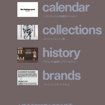
c
a
l
e
n
d
a
r
クリエイターによる日替わりレコメンド
c
o
l
l
e
c
t
i
o
n
s
コレクションルック一覧
h
i
s
t
o
r
y
アイコンから紐解くブランドヒストリー
b
r
a
n
d
s
ファッションブランド A to Z