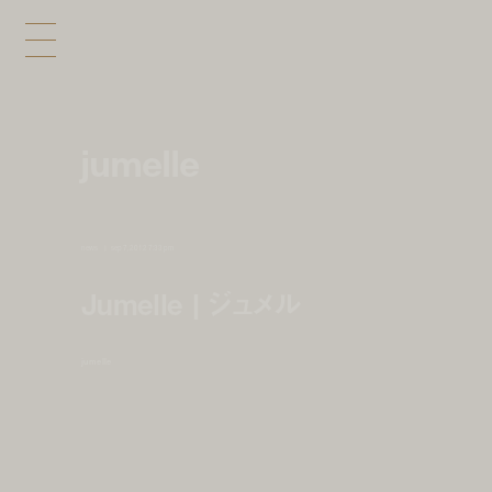
jumelle
news
sep 7, 2012 7:33 pm
Jumelle | ジュメル
jumelle