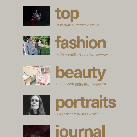
t
o
p
世界が広がる、ファッションメディア
f
a
s
h
i
o
n
デジタルで表現するファッションストーリー
b
e
a
u
t
y
ビューティの可能性を探るエディトリアル
p
o
r
t
r
a
i
t
s
クリエイティビティに迫るインタビュー
j
o
u
r
n
a
l