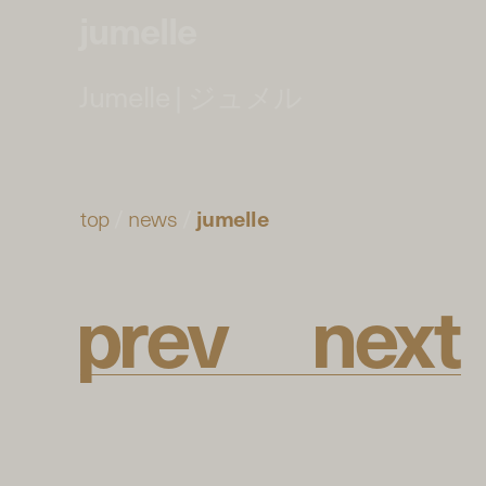
jumelle
Jumelle | ジュメル
top
/
news
/
jumelle
p
r
e
v
n
e
x
t