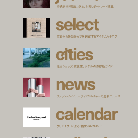
時代を切り取るコラム、対談、ポートレート連載
s
e
l
e
c
t
定番から最新作までを網羅するアイテムカタログ
c
i
t
i
e
s
注目ショップ、飲食店、ホテルの保存版ガイド
n
e
w
s
ファッション/ビューティ/カルチャーの最新ニュース
c
a
l
e
n
d
a
r
クリエイターによる日替わりレコメンド