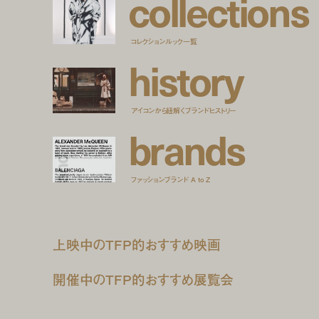
c
o
l
l
e
c
t
i
o
n
s
コレクションルック一覧
h
i
s
t
o
r
y
アイコンから紐解くブランドヒストリー
b
r
a
n
d
s
ファッションブランド A to Z
上映中のTFP的おすすめ映画
開催中のTFP的おすすめ展覧会