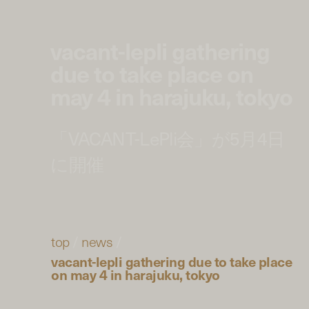
vacant-lepli gathering
due to take place on
may 4 in harajuku, tokyo
「VACANT-LePli会」が5月4日
に開催
top
/
news
/
vacant-lepli gathering due to take place
on may 4 in harajuku, tokyo