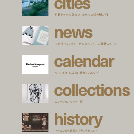
c
i
t
i
e
s
注目ショップ、飲食店、ホテルの保存版ガイド
n
e
w
s
ファッション/ビューティ/カルチャーの最新ニュース
c
a
l
e
n
d
a
r
クリエイターによる日替わりレコメンド
c
o
l
l
e
c
t
i
o
n
s
コレクションルック一覧
h
i
s
t
o
r
y
アイコンから紐解くブランドヒストリー