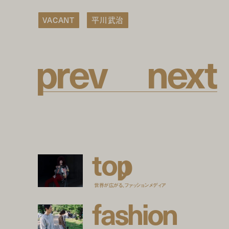
VACANT
平川武治
p
r
e
v
n
e
x
t
t
o
p
世界が広がる、ファッションメディア
f
a
s
h
i
o
n