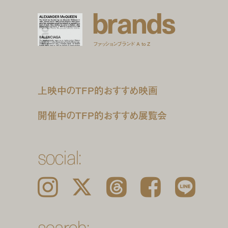
b
r
a
n
d
s
ファッションブランド A to Z
上映中のTFP的おすすめ映画
開催中のTFP的おすすめ展覧会
social:
Instagram
𝕏
Threads
Facebook
LINE
search: