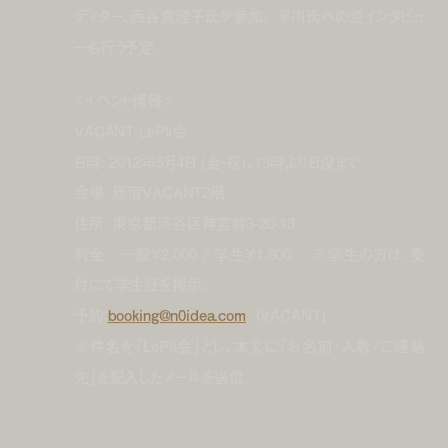
ディター、西谷真理子氏が参加。 平川氏への逆インタビュ
ーも行う予定。
<イベント情報>
VACANT-LePli会
日時: 2012年5月4日 (金・祝)、13時より日没まで
会場: 原宿VACANT2階
住所: 東京都渋谷区神宮前3-20-13
料金: 一般￥2,000 / 学生￥1,800 ※学生の方は、受
付にて学生証を掲示。
予約：
booking@n0idea.com
(VACANT)
※件名を「LePli会」とし、本文に「お名前/人数/ご連絡
先」を記入したメールを送信。