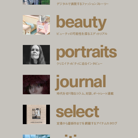
デジタルで表現するファッションストーリー
b
e
a
u
t
y
ビューティの可能性を探るエディトリアル
p
o
r
t
r
a
i
t
s
クリエイティビティに迫るインタビュー
j
o
u
r
n
a
l
時代を切り取るコラム、対談、ポートレート連載
s
e
l
e
c
t
定番から最新作までを網羅するアイテムカタログ