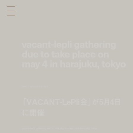
vacant-lepli gathering
due to take place on
may 4 in harajuku, tokyo
news
apr 30, 2012 5:21 pm
「VACANT-LePli会」が5月4日
に開催
vacant-lepli gathering due to take place on may 4 in harajuku, tokyo