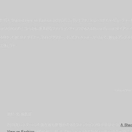
Shaded View on Fashion（ASVOF）」。そしてファッション・スタイル・ビューティー
 Film（ASVOFF）」。２つとも、世界的なファッションアイコンでもあるDiane Pernet（ダイアン・
るほか、ときにはデザイナー、フォトグラファー、そしてフィルムメーカーとして、異なるアングル
正体とは？
©Miguel Villal
取材・文: 編集部
2005年にスタートした現在最も影響力のあるファッションブログのひとつ「
A Sha
View on Fashion
（ASVOF）」。そしてファッション・スタイル・ビューティーをテーマにし