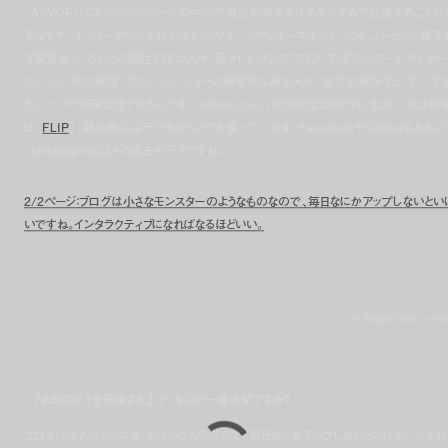
「ASVOF」はファッションシーンの中心や周辺の両方をリアルタイムで放送することが
るんです。インターナショナルのキャットウォークやフォーマルなイベント、パーティ、風変
な展覧会、いろいろな個性を持つ人々、荒々しいダンスフロア、未来のスターデザイナー
ァッション界の権威、ファッションショーの最前列に座る人々、遠方の場所など、すべて
とについて情報発信できるんです。「lifeblogging」の使用は2007年に止め、いまは動
は「
FLIP
」、静止画にはデジタルカメラを使っています。FacebookやTwitterもあるの
「lifeblogging」はもう過去のモノですね。
2/2ページ：ブログは小さなモンスターのようなものなので、毎日なにかアップしないとい
いですね。インタラクティブになればなるほどいい。
©A Shaded View on Fas
– 「ASVOF」を運営する上で、なにが一番大切ですか？
ブログは小さなモンスターのようなものなので、毎日なにかアップしないといけないですね