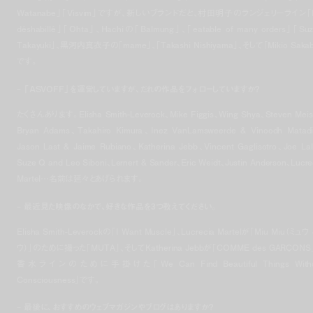
Watanabe」「Visvim」ですが、新しいブランドだと、村田明子のランジェリーライン「
déshabillé」「Ohta」、Hachiの「Balmung」、「eatable of many orders」「Suz
Takayuki」、黒河内真衣子の「mame」、「Takashi Nishiyama」、そして「Mikio Saka
です。
– 「ASVOFF」を運営していますが、だれの作品をフォローしていますか？
たくさんあります。Elisha Smith-Leverock、Mike Figgis、Wing Shya、Steven Meis
Bryan Adams、Takahiro Kimura、Inez VanLamsweerde & Vinoodh Matad
Jason Last & Jaime Rubiano、Katherina Jebb、Vincent Gaglisotro、Joe Lal
Suze Q and Leo Siboni、Lernert & Sander、Eric Weidt、Justin Anderson、Lucre
Martel…名前は延々とあげられます。
– 最近見た映像のなかで、好きな作品を3つ教えてください。
Elisha Smith-Leverockの「I Want Muscle」、Lucrecia Martelが「Miu Miu（ミュウ
ウ）」のために撮った「MUTA」、そしてKatherina Jebbが「COMME des GARÇONS
香水ラインのために手掛けた「We Can Find Beautiful Things Witho
Consciousness」です。
– 最後に、おすすめのウェブマガジンやブログはありますか？