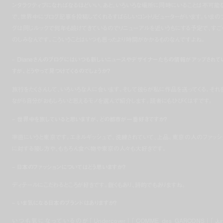
ンタラクティブになればなるほどいい。あと、いろいろな場所に同時にいることは不可能
で、世界中にブログ記事を投稿してくれるすばらしいコントリビューターがいます。いまの
グは同じルックで何年も続けてきているのでリニューアルを近いうちにする予定で、すご
のしみなんです。こういうことはいつも思ったより時間がかかるものなんですよね。
– Dianeさんのブログにはいつも新しいニュースやデザイナーたちの情報がアップされて
すが、どうやって見つけてくるのでしょうか？
旅行をたくさんして、いろいろな人に会います。そして彼らが私に作品を送ってくる。それ
ながら自分がおもしろいと思えるモノを選んで紹介します。読者にもひびくはずです。
– 世界中を旅していると思いますが、どの都市が一番好きですか?
率直にいうと東京です。エネルギッシュで、洗練されていて、上品。東京の人のファッシ
に対する接し方や、もちろん食べ物や東京の人々も大好きです。
– 日本のファッションについてはどう思いますか？
ディテールにこだわるところが好きです。鋭くもあり、詩的でもありますね。
– いま気になる日本のブランドはありますか？
いつも気になっているのが「Undercover」「COMME des GARÇONS」「Jun