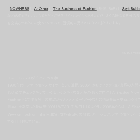
「
NOWNESS
」「
AnOther
」「
The Business of Fashion
（以後、BoF）」「
StyleBubb
などが好きです。リンクをたどって見るサイトもたくさんありますが、多くの時間を自分のサ
を充実させるために使っているので、習慣的に見るのは「BoF」だけですね。
©Miguel Villal
Diane Pernet（ダイアン・ペルネ）
1980年代にファッションデザイナーとして活躍。2005年からはファッション業界の人間
れば必ずチェックをしているというカルト的な人気を誇るブログ「A Shaded View 
Fashion」にて彼女独自の視点からファッションやアートなどの情報を毎日更新。2006
世界中を巡回した映画祭「YOU WEAR IT WELL」を開催し、2008年からは 「A Shad
View on Fashion Film」を主催。世界各国の美術館、アートフェア、ファッションウィー
て巡回上映している。