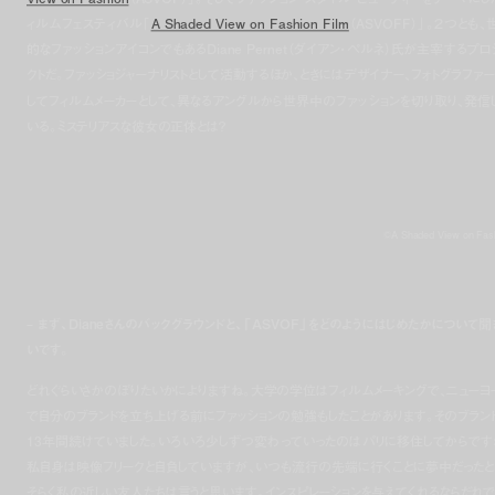
ィルムフェスティバル「
A Shaded View on Fashion Film
（ASVOFF）」。２つとも、
的なファッションアイコンでもあるDiane Pernet（ダイアン・ペルネ）氏が主宰するプロ
クトだ。ファッショジャーナリストとして活動するほか、ときにはデザイナー、フォトグラファー
してフィルムメーカーとして、異なるアングルから世界中のファッションを切り取り、発信
いる。ミステリアスな彼女の正体とは？
©A Shaded View on Fas
– まず、Dianeさんのバックグラウンドと、「ASVOF」をどのようにはじめたかについて聞
いです。
どれぐらいさかのぼりたいかによりますね。大学の学位はフィルムメーキングで、ニューヨ
で自分のブランドを立ち上げる前にファッションの勉強もしたことがあります。そのブラン
13年間続けていました。いろいろ少しずつ変わっていったのはパリに移住してからです
私自身は映像フリークと自負していますが、いつも流行の先端に行くことに夢中だったと
そらく私の近しい友人たちは言うと思います。インスピレーションを与えてくれるならだれで