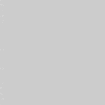
世界
ジェ
、そ
して
hion
きた
ーク
ドは
ね。
、お
も、