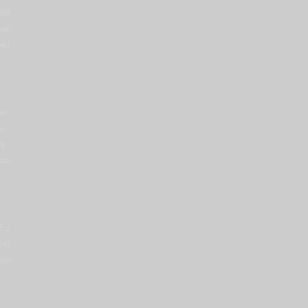
MA
uki
be」
el、
in、
ly、
cia
 ミュ
」の
ut