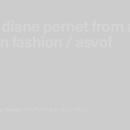
 diane pernet from 
 diane pernet from 
 fashion / asvof
 fashion / asvof
Diane Pernet (ダイアン・ペルネ) 氏インタビュー