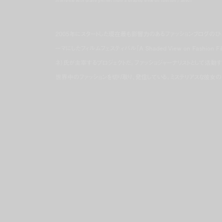
interview with diane pernet from a shaded view on fashion / asvof
2005年にスタートした現在最も影響力のあるファッションブログのひとつ「A 
ーマにしたフィルムフェスティバル「A Shaded View on Fashion
ネ）氏が主宰するプロジェクトだ。ファッショジャーナリストとして活動す
世界中のファッションを切り取り、発信している。ミステリアスな彼女の