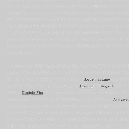
なんでも、とらえて、ドキュメントして、編集して、まわりの人たちと共有したいと思っていた
す。映像にせよ、ファッション、アート、その他の別のことでも。まわりにあるクリエイティブ
界について自分の“影がかかった意見”を共有することは強迫観念みたいなものなのだ
います。休みなく1年中、毎年開催する「ASVOFF」のためにキューレーションをしてい
し、ブログの「ASVOF」もいつも更新し続けています。自分の仕事のすべてについて、
も細かいところに目を向けているわけではないので、ブログのようにゆるいフォーマット
初のころから引かれていたのかも知れません。でも強迫観念を持っていることに関して
とがめたりもします。
21年前にパリに移住したときの最初の仕事は、Amos Gitai（アモス・ギタイ）の
「Golem, l’esprit de l’exil」のコスチュームデザインで、それからCBCのFashion File
ァッション ファイル）のプロデューサー・アシスタント、「
Joyce magazine
（ジョイス マ
ン）」のファッションエディターをしていました。そして「
Elle.com
」や「
Vogue.fr
」でエディ
を務め、「
Disciple Film
」で「Diane’s Diaries」というコーナーも担当していまし
「Disciple Film」での仕事をはじめて5年間が経ったころ、友達のAnina（
Anina.net
「lifeblogging」というモノをNokia（ノキア）の電話で試してみないかと聞いてきたんです
して2005年の2月に「ASVOF」をはじめました。「lifeblogging」のテクノロジーを使って
ァッションを推し進める人々や場所、シーンを瞬時に放送することができたんです。静止
映像クリップ、実況放送をデジタルやビデオ、そして携帯電話で送り届けることによ