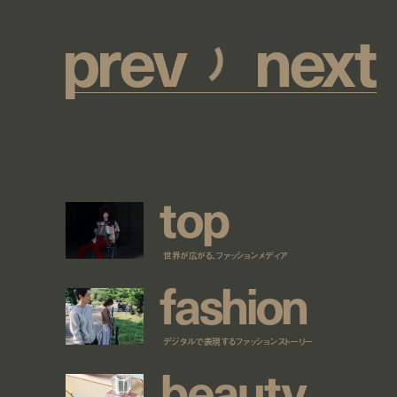
p
r
e
v
n
e
x
t
t
o
p
世界が広がる、ファッションメディア
f
a
s
h
i
o
n
デジタルで表現するファッションストーリー
b
e
a
u
t
y