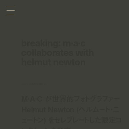
breaking: m·a·c
collaborates with
helmut newton
news
oct 5, 2016 12:58 pm
M·A·C が世界的フォトグラファー
Helmut Newton (ヘルムート・ニ
ュートン) をセレブレートした限定コ