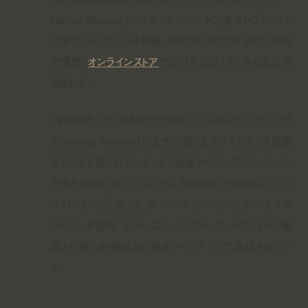
Helmut Newton (ヘルムート・ニュートン)をセレブレートし
た限定コレクションを発表。2017年11月17日 (木)に全国
で発売、
オンラインストア
では11月10日 (木) から先行発
売される。
『VOGUE』 や 『VANITY FAIR』 にコントリビュートしてき
た Helmut Newton は、女性の強さとグラマラスさを表現
することで知られている。そんな彼からインスピレーション
を得た今回のコレクションでは、Helmut の作品がスペシャ
ルパッケージとなった、アイシャドウ、リップカラー、ネイル
ラッカーが登場。カラーはレッド、ブラック、ホワイトから構
成され彼の特徴的な作風をメイクアップで表現されてい
る。