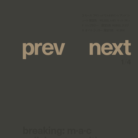
スモール アイシャドウ×4ポイント アンド シ
ュート 限定色 ¥5,200、レトロ マット リキッ
ド リップカラー 限定3色 ¥3,600、スタジ
p
r
e
v
n
e
x
t
オ ネイル ラッカー 限定3色 ¥1,800
1
/
4
breaking: m·a·c