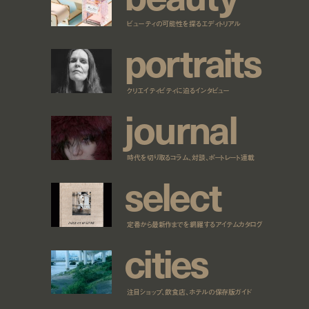
ビューティの可能性を探るエディトリアル
p
o
r
t
r
a
i
t
s
クリエイティビティに迫るインタビュー
j
o
u
r
n
a
l
時代を切り取るコラム、対談、ポートレート連載
s
e
l
e
c
t
定番から最新作までを網羅するアイテムカタログ
c
i
t
i
e
s
注目ショップ、飲食店、ホテルの保存版ガイド