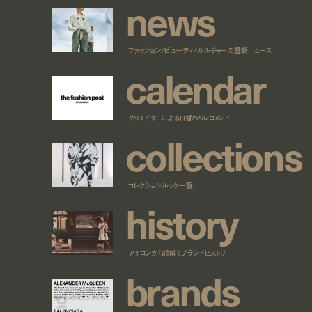
n
e
w
s
ファッション/ビューティ/カルチャーの最新ニュース
c
a
l
e
n
d
a
r
クリエイターによる日替わりレコメンド
c
o
l
l
e
c
t
i
o
n
s
コレクションルック一覧
h
i
s
t
o
r
y
アイコンから紐解くブランドヒストリー
b
r
a
n
d
s