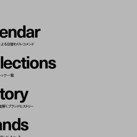
e
n
d
a
r
による日替わりレコメンド
l
e
c
t
i
o
n
s
ルック一覧
t
o
r
y
紐解くブランドヒストリー
a
n
d
s