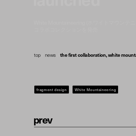
White Mountaineering (ホワイトマウ
コラボコレクションを発売
top
/
news
/
the first collaboration, white mou
fragment design
White Mountaineering
p
r
e
v