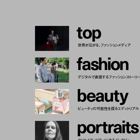
t
o
p
世界が広がる、ファッションメディア
f
a
s
h
i
o
n
デジタルで表現するファッションストーリ
b
e
a
u
t
y
ビューティの可能性を探るエディトリアル
p
o
r
t
r
a
i
t
s