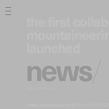
the first colla
the first colla
mountaineerin
mountaineerin
launched
launched
n
e
w
s
/
news
oct 28, 2016 6:35 pm
White Mountaineering (ホワイトマウンテ