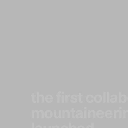
the first colla
mountaineerin
launched