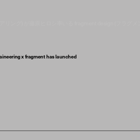
ンテニアリング) が藤原ヒロシ率いる fragment design (フラグ
ntaineering x fragment has launched