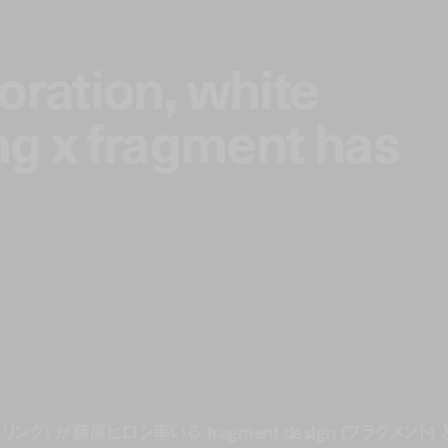
boration, white
boration, white
g x fragment has
g x fragment has
ニアリング) が藤原ヒロシ率いる fragment design (フラグメント