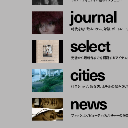
クリエイティビティに迫るインタビュー
j
o
u
r
n
a
l
時代を切り取るコラム、対談、ポートレー
s
e
l
e
c
t
定番から最新作までを網羅するアイテム
c
i
t
i
e
s
注目ショップ、飲食店、ホテルの保存版ガ
n
e
w
s
ファッション/ビューティ/カルチャーの最