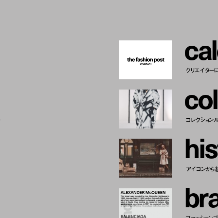
c
a
l
クリエイター
c
o
l
ー
コレクション
h
i
s
アイコンから
b
r