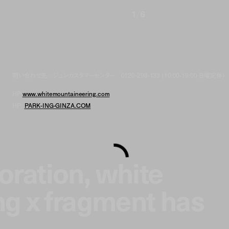
1
/
6
問い合わせ先／ジュンカスタマーセンター 0120-298-133 (10:00-19:00 日曜定休)
HP:
www.whitemountaineering.com
HP:
PARK-ING-GINZA.COM
boration, white
g x fragment has