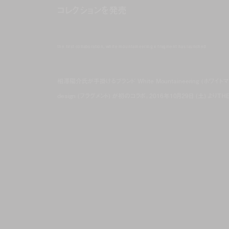
コレクションを発売
the first collaboration, white mountaineering x fragment has launched
相澤陽介氏が手掛けるブランド White Mountaineering (ホ
design (フラグメント) が初のコラボ。2016年10月29日 (土) よりTHE