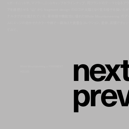
ャガードニットや、マフラー、ニットキャップがラインナップ。同ブランドのテーマとなるアウ
アを連想させる “山” から fragment design のロゴが太陽となり登る様子を描いたオ
ナルタグが付属されている。素材感や機能性に優れたWhite Mountaineering のア
ムにエッジの効かせたカラーや柄で一癖加えた貴重なコレクション。是非、店頭でチェッ
てみて。
n
e
x
White Mountaineering x FRAGMENT
p
r
e
¥20,000