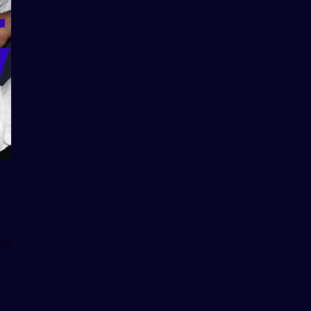
v
の伝
ュー