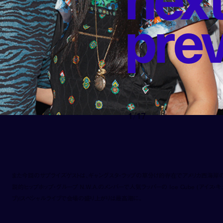
p
r
e
1
/
17
また今回のサプライズゲストは、ギャングスタ・ラップの草分け的存在でアメリカ西海岸
説的ヒップホップ・グループ N.W.A.のメンバーで人気ラッパーの Ice Cube (アイス・キ
ブ)！スペシャルライブで会場の盛り上がりは最高潮に。