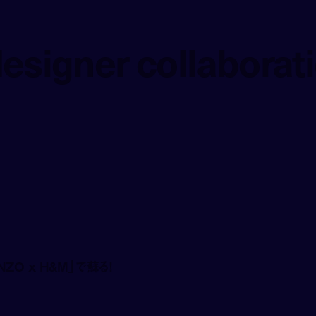
esigner collaborat
esigner collaborat
O x H&M」で蘇る！