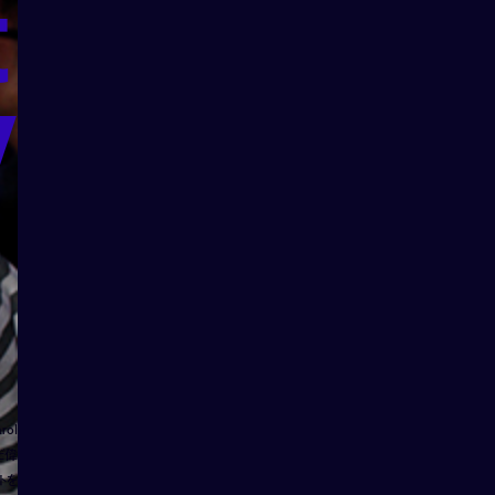
t
v
ol
だ偉
トを