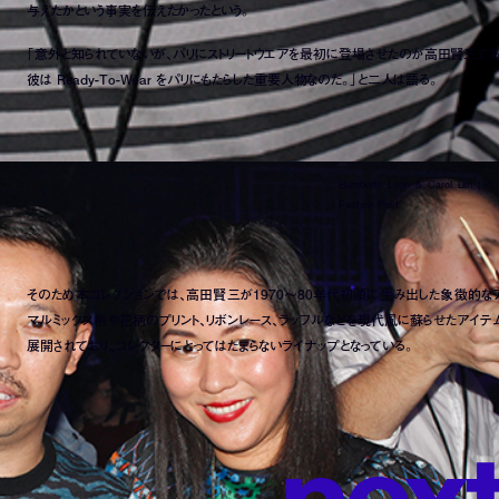
与えたかという事実を伝えたかったという。
「意外と知られていないが、パリにストリートウエアを最初に登場させたのが高田賢三であ
彼は Ready-To-Wear をパリにもたらした重要人物なのだ。」と二人は語る。
Humberto Leon & Carol Lim | ©︎
Fashion Post
そのため本コレクションでは、高田賢三が1970～80年代初頭に生み出した象徴的な
マルミックス柄や花柄のプリント、リボンレース、ラッフルなどを現代風に蘇らせたアイテ
展開されており、コレクターにとってはたまらないライナップとなっている。
n
e
x