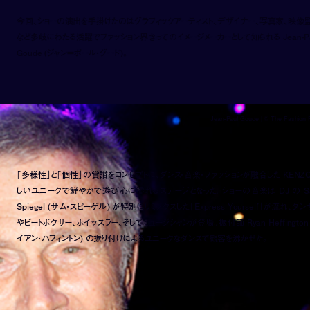
今回、ショーの演出を手掛けたのはグラフィックアーティスト、デザイナー、写真家、映像
など多岐にわたる活躍でファッション界きってのイメージメーカーとして知られる Jean-Pa
Goude (ジャン＝ポール・グード)。
Jean-Paul Goude | ©️ The Fashion 
「多様性」と「個性」の賞讃をコンセプトに、ダンス・音楽・ファッションが融合した KENZO
しいユニークで鮮やかで遊び心に溢れるステージとなった。ショーの音楽は DJ の S
Spiegel (サム・スピーゲル) が特別にリミックスした「Express Yourself」が流れ、ダ
やビートボクサー、ホイッスラー、そしてミュージシャンが登場。振付師 Ryan Heffington 
イアン・ハフィントン) の振り付けによるユニークなダンスで観客を沸かせた。