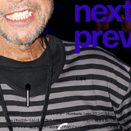
n
e
x
p
r
e
1
/
54
KENZO のクリエイティブ・ディレクター Humberto Leon (ウンベルト・レオン) と Car
Lim (キャロル・リム) は、今回の H&M とのコラボレーションの機会を使い、日本が生ん
大なデザイナー高田賢三が1969年にパリのファッションシーンにいかに大きなインパク