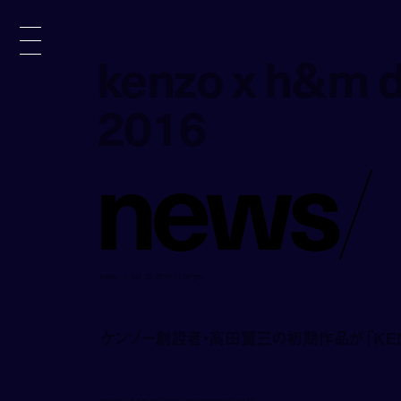
kenzo x h&m d
kenzo x h&m d
2016
2016
n
e
w
s
/
news
oct 30, 2016 11:00 pm
ケンゾー創設者・高田賢三の初期作品が「KENZ