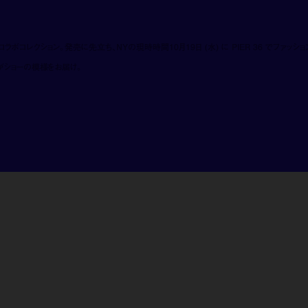
コラボコレクション。発売に先立ち、NYの現時時間10月19日 (水) に PIER 36 でファッショ
集部がショーの模様をお届け。