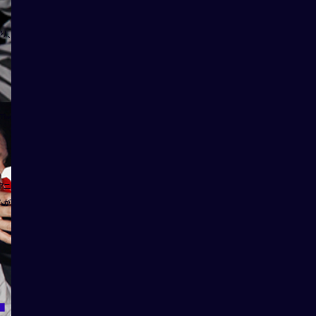
り、
 The
アニ
ムが
t