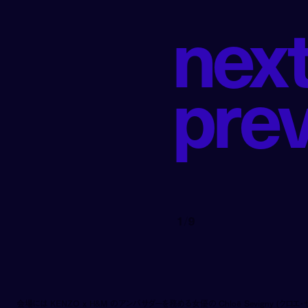
n
e
x
p
r
e
1
/
9
会場には KENZO x H&M のアンバサダーを務める女優の Chloë Sevigny (クロエ・