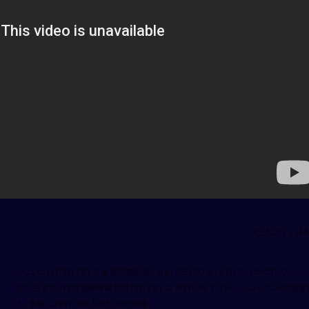
KENZO x H
いよいよ11月3日 (木) に世界同時販売される「KENZO x H&M」のコラボコレクション
売に先立ち、NYの現時時間10月19日 (水) に PIER 36 でファッションイベントが開催
た。会場には約1,000人のゲストが来場。