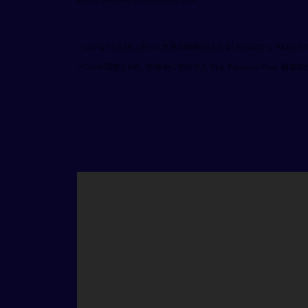
kenzo x h&m designer collaboration 2016
いよいよ11月3日 (木) に世界同時販売される「KENZO x H&M」の
ベントが開催された。発表会に招かれた The Fashion Post 編