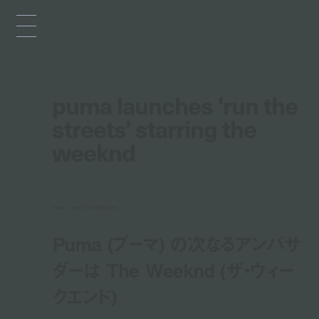
puma launches 'run the
streets' starring the
weeknd
news
nov 12, 2016 9:00 pm
Puma (プーマ) の次なるアンバサ
ダーは The Weeknd (ザ・ウィー
クエンド)