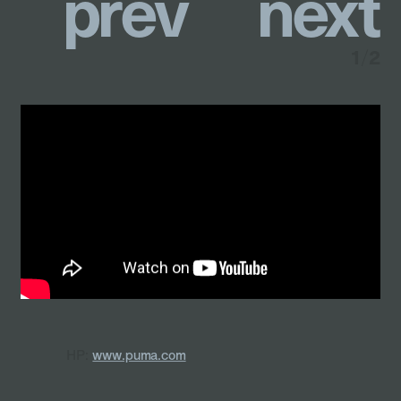
p
r
e
v
n
e
x
t
1
/
2
HP:
www.puma.com