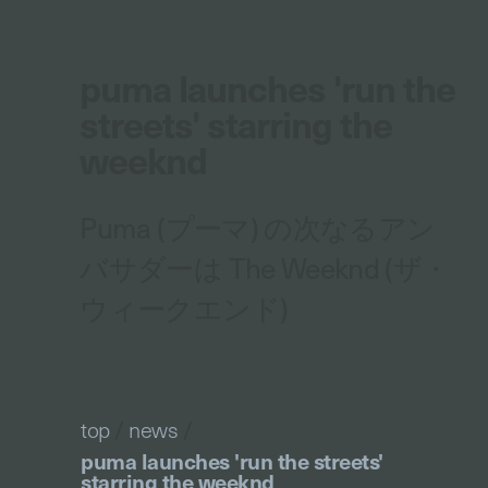
puma launches 'run the
streets' starring the
weeknd
Puma (プーマ) の次なるアン
バサダーは The Weeknd (ザ・
ウィークエンド)
top
/
news
/
puma launches 'run the streets'
starring the weeknd