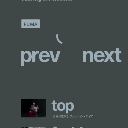
PUMA
p
r
e
v
n
e
x
t
t
o
p
世界が広がる、ファッションメディア