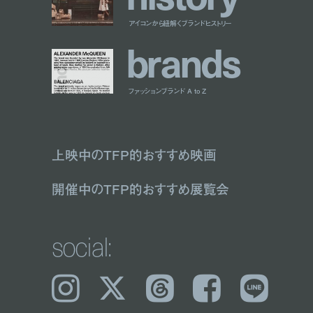
アイコンから紐解くブランドヒストリー
b
r
a
n
d
s
ファッションブランド A to Z
上映中のTFP的おすすめ映画
開催中のTFP的おすすめ展覧会
social:
Instagram
𝕏
Threads
Facebook
LINE