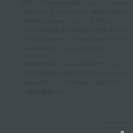
同ブランドの「Sportstyle」の新しいキャンペーン「Run the
Streets (ラン ザ ストリーツ)」では、 IGNITE3 evoKNIT
や IGNITE Limitless といったシューズ や Evo シリーズ
のアパレルなどを纏った The Weeknd が登場。フォトグラ
ファーは著名人のポートレートで知られるフォトグラファーの
Mark Seliger (マーク・セリガー) が手掛けた。
来年の2017年には、The Weeknd 自らがデザインしたアイ
テムなどが発売される予定。Puma のテクノロジーと The
Weeknd のストリートスタイルが融合した注目のコレクショ
ンの続報に期待しよう。
Puma x The Weeknd