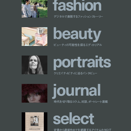
f
a
s
h
i
o
n
デジタルで表現するファッションストーリー
b
e
a
u
t
y
ビューティの可能性を探るエディトリアル
p
o
r
t
r
a
i
t
s
クリエイティビティに迫るインタビュー
j
o
u
r
n
a
l
時代を切り取るコラム、対談、ポートレート連載
s
e
l
e
c
t
定番から最新作までを網羅するアイテムカタログ