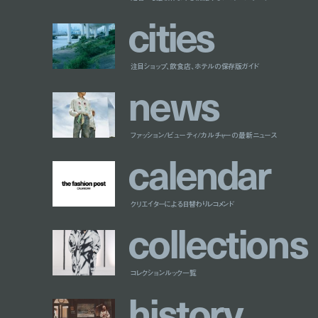
c
i
t
i
e
s
注目ショップ、飲食店、ホテルの保存版ガイド
n
e
w
s
ファッション/ビューティ/カルチャーの最新ニュース
c
a
l
e
n
d
a
r
クリエイターによる日替わりレコメンド
c
o
l
l
e
c
t
i
o
n
s
コレクションルック一覧
h
i
s
t
o
r
y