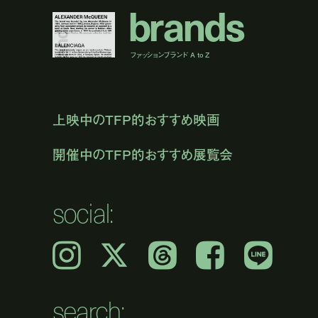
b
r
a
n
d
s
ファッションブランド A to Z
上映中のTFP的おすすめ映画
開催中のTFP的おすすめ展覧会
social:
Instagram
𝕏
Threads
Facebook
LINE
search: