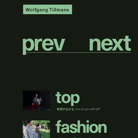
Wolfgang Tillmans
p
r
e
v
n
e
x
t
t
o
p
世界が広がる、ファッションメディア
f
a
s
h
i
o
n