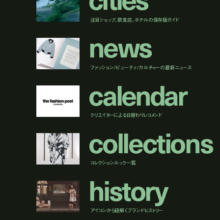
注目ショップ、飲食店、ホテルの保存版ガイド
n
e
w
s
ファッション/ビューティ/カルチャーの最新ニュース
c
a
l
e
n
d
a
r
クリエイターによる日替わりレコメンド
c
o
l
l
e
c
t
i
o
n
s
コレクションルック一覧
h
i
s
t
o
r
y
アイコンから紐解くブランドヒストリー