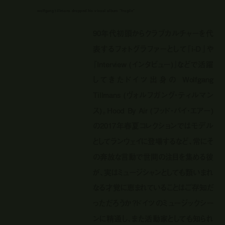
wolfgang tillmans dropped his visual album "fragile"
90年代初頭からクラブカルチャーを代
表するフォトグラファーとして『i-D』や
『Interview (インタビュー)』などで活躍
してきたドイツ出身の Wolfgang
Tillmans (ヴォルフガング・ティルマン
ス)。Hood By Air (フッド・バイ・エアー)
の2017年春夏コレクションではモデル
としてランウェイに登場するなど、常にそ
の奔放な言動で世間の注目を集める彼
が、実はミュージシャンとしても類いまれ
なる才覚に恵まれていることはご存知だ
っただろうか？ドイツのミュージックシー
ンに精通し、また活動家としても知られ