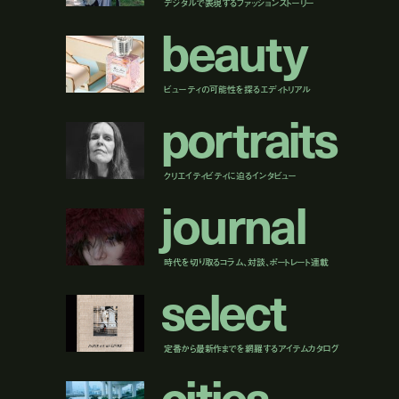
デジタルで表現するファッションストーリー
b
e
a
u
t
y
ビューティの可能性を探るエディトリアル
p
o
r
t
r
a
i
t
s
クリエイティビティに迫るインタビュー
j
o
u
r
n
a
l
時代を切り取るコラム、対談、ポートレート連載
s
e
l
e
c
t
定番から最新作までを網羅するアイテムカタログ
c
i
t
i
e
s