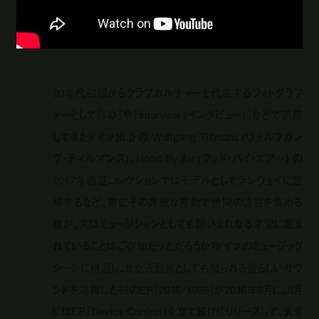
90年代初頭からクラブカルチャーを代表するフォトグラフ
ァーとして『i-D』や『Interview (インタビュー)』などで活躍
してきたドイツ出身の Wolfgang Tillmans (ヴォルフガン
グ・ティルマンス)。Hood By Air (フッド・バイ・エアー) の
2017年春夏コレクションではモデルとしてランウェイに登
場するなど、常にその奔放な言動で世間の注目を集める
彼が、実はミュージシャンとしても類いまれなる才覚に恵ま
れていることはご存知だっただろうか？ドイツのミュージック
シーンに精通し、また活動家としても知られる彼らしいサウ
ンドを凝縮した初のEP『2016/1986』が2016年6月に、8月
にはEP『Device Control』を立て続けにリリースして、大き