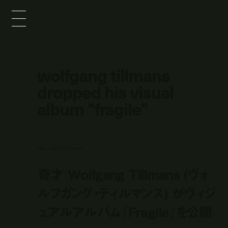
wolfgang tillmans
dropped his visual
album "fragile"
news
dec 27, 2016 8:00 am
奇才 Wolfgang Tillmans (ヴォ
ルフガング・ティルマンス) がヴィジ
ュアルアルバム『Fragile』を公開