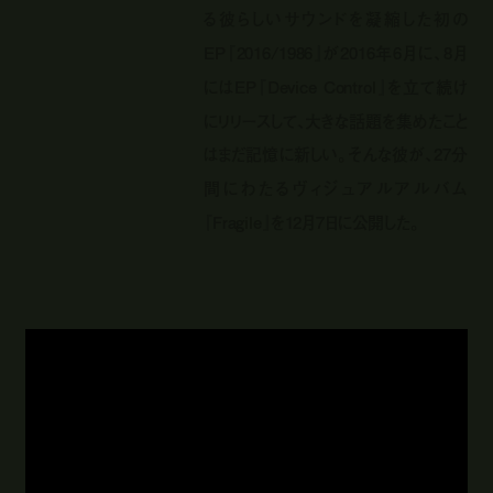
る彼らしいサウンドを凝縮した初の
EP『2016/1986』が2016年6月に、8月
にはEP『Device Control』を立て続け
にリリースして、大きな話題を集めたこと
はまだ記憶に新しい。そんな彼が、27分
間にわたるヴィジュアルアルバム
『Fragile』を12月7日に公開した。