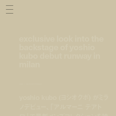
exclusive look into the
backstage of yoshio
kubo debut runway in
milan
news
jan 23, 2017 5:00 pm
yoshio kubo (ヨシオクボ) がミラ
ノデビュー、「アルマーニ テアト