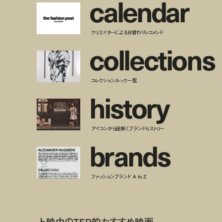
c
a
l
e
n
d
a
r
クリエイターによる日替わりレコメンド
c
o
l
l
e
c
t
i
o
n
s
コレクションルック一覧
h
i
s
t
o
r
y
アイコンから紐解くブランドヒストリー
b
r
a
n
d
s
ファッションブランド A to Z
上映中のTFP的おすすめ映画