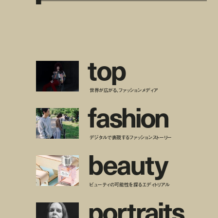
t
o
p
世界が広がる、ファッションメディア
f
a
s
h
i
o
n
デジタルで表現するファッションストーリー
b
e
a
u
t
y
ビューティの可能性を探るエディトリアル
p
o
r
t
r
a
i
t
s