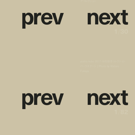
p
r
e
v
n
e
x
t
ア コレクション
1
/
30
yoshio kubo 2017-18年秋冬コレクション
バックステージ | Photo by Wataru
Fukaya
p
r
e
v
n
e
x
t
1
/
82