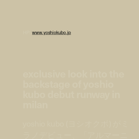
HP:
www.yoshiokubo.jp
exclusive look into the
backstage of yoshio
kubo debut runway in
milan
yoshio kubo (ヨシオクボ) がミ
ラノデビュー、「アルマーニ