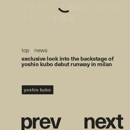
テアトロ」で最新メンズコレ
クションを披露
top
/
news
/
exclusive look into the backstage of
yoshio kubo debut runway in milan
yoshio kubo
p
r
e
v
n
e
x
t