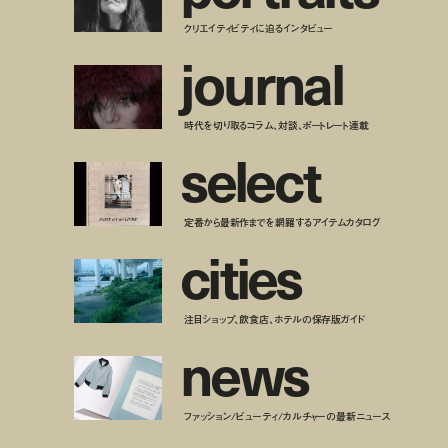
クリエイティビティに迫るインタビュー
j
o
u
r
n
a
l
時代を切り取るコラム、対談、ポートレート連載
s
e
l
e
c
t
定番から最新作までを網羅するアイテムカタログ
c
i
t
i
e
s
注目ショップ、飲食店、ホテルの保存版ガイド
n
e
w
s
ファッション/ビューティ/カルチャーの最新ニュース