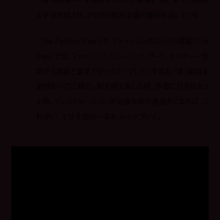
る手法が試され、さながら動画全盛の様相を呈している。
『The Fashion Post (ザ・ファッションポスト)』の連載『The
Play』では、ファッション、ミュージック、アート、カルチャー分
野から独断と偏見でピックアップした「今見るべき」動画を
週替わりでご紹介。暇を持て余した時、作業に行き詰まっ
た時、インスピレーションが必要な時の息抜きになれば、こ
れ幸い。では今週の一本を、レッツプレイ。