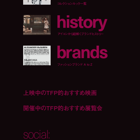
コレクションルック一覧
h
i
s
t
o
r
y
アイコンから紐解くブランドヒストリー
b
r
a
n
d
s
ファッションブランド A to Z
上映中のTFP的おすすめ映画
開催中のTFP的おすすめ展覧会
social: