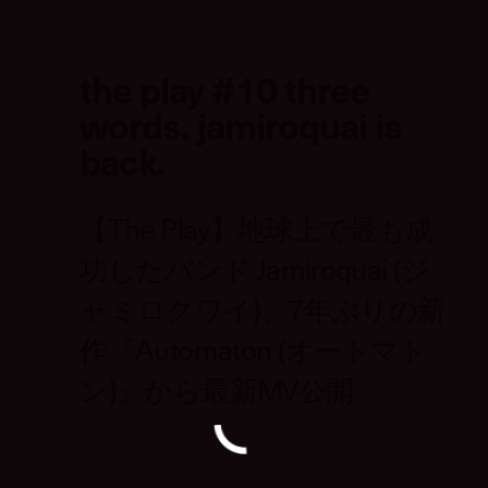
the play #10 three
words. jamiroquai is
back.
【The Play】地球上で最も成
功したバンド Jamiroquai (ジ
ャミロクワイ)、7年ぶりの新
作『Automaton (オートマト
ン)』から最新MV公開