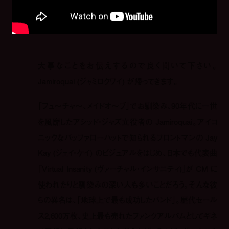
大事なことをお伝えするので良く聞いて下さい。
Jamiroquai (ジャミロクワイ) が帰ってきます。
「フュ〜チャ〜、メイドオ〜ブ」でお馴染み、90年代に一世
を風靡したアシッド・ジャズ立役者の Jamiroquai。アイコ
ニックなバッファローハットで知られるフロントマンの Jay
Kay (ジェイ・ケイ) のビジュアルをはじめ、日本でも代表曲
『Virtual Insanity (ヴァーチャル・インサニティ)』が CM に
使われたりと馴染みの深い人も多いことだろう。そんな彼
らの異名は、「地球上で最も成功したバンド」。歴代セール
ス2,600万枚、史上最も売れたファンクアルバムとしてギネ