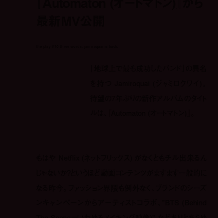
『Automaton (オートマトン)』から
最新MV公開
the play #10 three words. jamiroquai is back.
「地球上で最も成功したバンド」の異名
を持つ Jamiroquai (ジャミロクワイ)。
待望の7年ぶりの新作アルバムのタイト
ルは、『Automaton (オートマトン)』。
もはや Netflix (ネットフリックス) がなくともチル出来るん
じゃないか？というほど動画コンテンツがますます一般的に
なる昨今。ファッション界隈も例外なく、ブランドのシーズ
ンキャンペーンからアーティストコラボ、”BTS (Behind
The Scene＝いわゆるメイキング映像)” などありとあらゆ