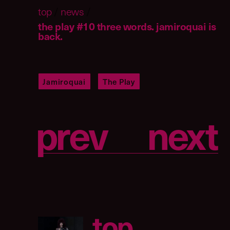
top
/
news
/
the play #10 three words. jamiroquai is
back.
Jamiroquai
The Play
p
r
e
v
n
e
x
t
t
o
p