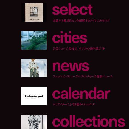
s
e
l
e
c
t
定番から最新作までを網羅するアイテムカタログ
c
i
t
i
e
s
注目ショップ、飲食店、ホテルの保存版ガイド
n
e
w
s
ファッション/ビューティ/カルチャーの最新ニュース
c
a
l
e
n
d
a
r
クリエイターによる日替わりレコメンド
c
o
l
l
e
c
t
i
o
n
s