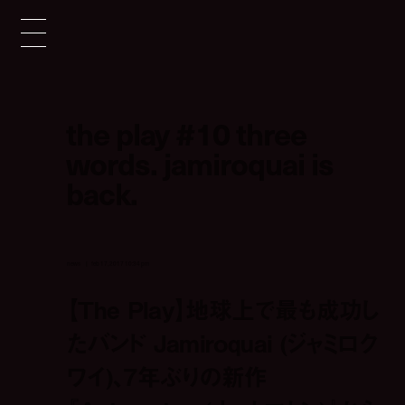
the play #10 three
words. jamiroquai is
back.
news
feb 17, 2017 10:34 pm
【The Play】地球上で最も成功し
たバンド Jamiroquai (ジャミロク
ワイ)、7年ぶりの新作