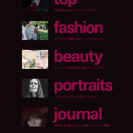
世界が広がる、ファッションメディア
f
a
s
h
i
o
n
デジタルで表現するファッションストーリー
b
e
a
u
t
y
ビューティの可能性を探るエディトリアル
p
o
r
t
r
a
i
t
s
クリエイティビティに迫るインタビュー
j
o
u
r
n
a
l
時代を切り取るコラム、対談、ポートレート連載