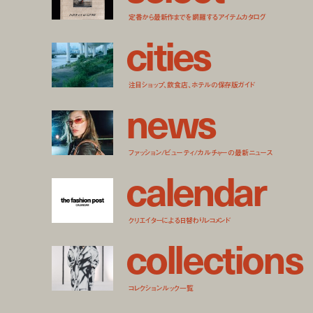
定番から最新作までを網羅するアイテムカタログ
c
i
t
i
e
s
注目ショップ、飲食店、ホテルの保存版ガイド
n
e
w
s
ファッション/ビューティ/カルチャーの最新ニュース
c
a
l
e
n
d
a
r
クリエイターによる日替わりレコメンド
c
o
l
l
e
c
t
i
o
n
s
コレクションルック一覧