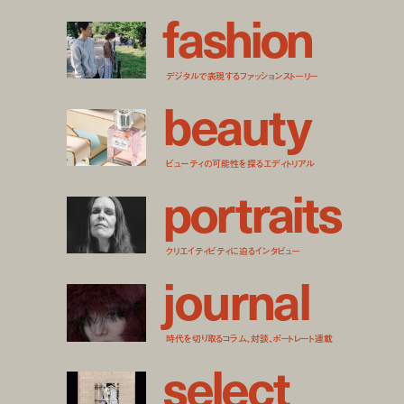
f
a
s
h
i
o
n
デジタルで表現するファッションストーリー
b
e
a
u
t
y
ビューティの可能性を探るエディトリアル
p
o
r
t
r
a
i
t
s
クリエイティビティに迫るインタビュー
j
o
u
r
n
a
l
時代を切り取るコラム、対談、ポートレート連載
s
e
l
e
c
t