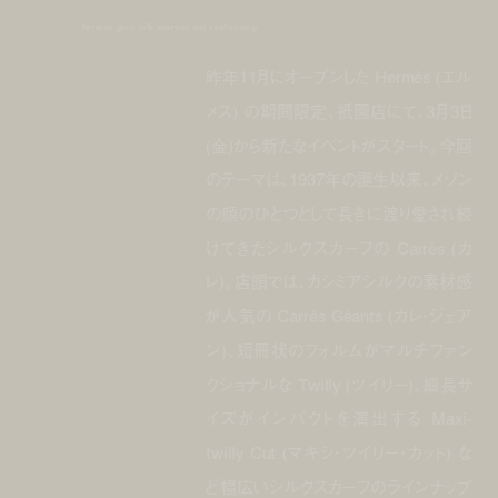
hermès gion: silk scarves and skate ramp
昨年11月にオープンした Hermès (エル
メス) の期間限定、衹園店にて、3月3日
(金)から新たなイベントがスタート。今回
のテーマは、1937年の誕生以来、メゾン
の顔のひとつとして長きに渡り愛され続
けてきたシルクスカーフの Carrés (カ
レ)。店頭では、カシミアシルクの素材感
が人気の Carrés Géants (カレ・ジェア
ン)、短冊状のフォルムがマルチファン
クショナルな Twilly (ツイリー)、細長サ
イズがインパクトを演出する Maxi-
twilly Cut (マキシ・ツイリー・カット) な
ど幅広いシルクスカーフのラインナップ