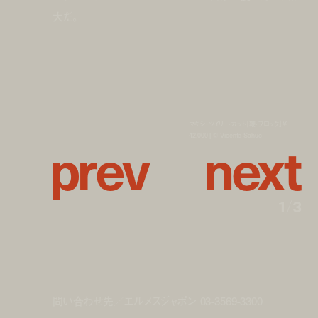
大だ。
マキシ・ツイリー・カット「鞭・ブロック」¥
p
r
e
v
n
e
x
t
42,000 | © Vicente Sahuc
1
/
3
問い合わせ先／エルメスジャポン 03-3569-3300