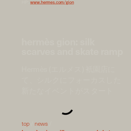
HP:
www.hermes.com/gion
hermès gion: silk
scarves and skate ramp
Hermès (エルメス) 衹園店に
て、シルクにフォーカスした
新たなイベントがスタート
top
/
news
/