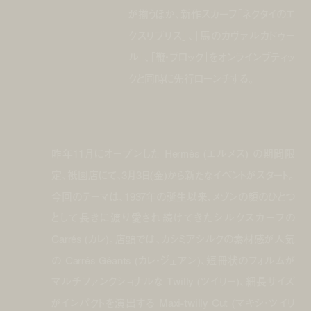
が揃うほか、新作スカーフ「ネクタイのエ
クスリブリス」、「馬のカヴァルカドゥー
ル」、「鞭・ブロック」をオンラインブティッ
クと同時に先行ローンチする。
昨年11月にオープンした Hermès (エルメス) の期間限
定、衹園店にて、3月3日(金)から新たなイベントがスタート。
今回のテーマは、1937年の誕生以来、メゾンの顔のひとつ
として長きに渡り愛され続けてきたシルクスカーフの
Carrés (カレ)。店頭では、カシミアシルクの素材感が人気
の Carrés Géants (カレ・ジェアン)、短冊状のフォルムが
マルチファンクショナルな Twilly (ツイリー)、細長サイズ
がインパクトを演出する Maxi-twilly Cut (マキシ・ツイリ