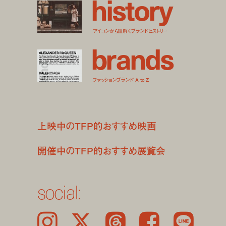
h
i
s
t
o
r
y
アイコンから紐解くブランドヒストリー
b
r
a
n
d
s
ファッションブランド A to Z
上映中のTFP的おすすめ映画
開催中のTFP的おすすめ展覧会
social:
Instagram
𝕏
Threads
Facebook
LINE