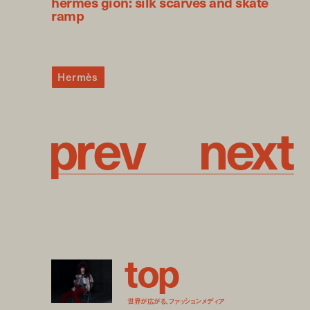
hermès gion: silk scarves and skate
ramp
Hermès
p
r
e
v
n
e
x
t
t
o
p
世界が広がる、ファッションメディア