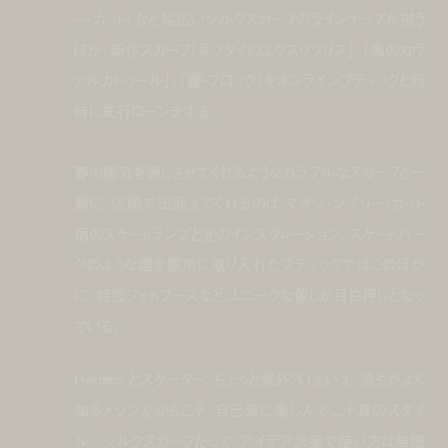
ー・カット) など幅広いシルクスカーフのラインナップが揃う
ほか、新作スカーフ「ネクタイのエクスリブリス」、「馬のカヴ
ァルカドゥール」、「鞭・ブロック」をオンラインブティックと同
時に先行ローンチする。
春の陽気を感じさせてくれるようなカラフルなスカーフと一
緒に、店頭で出迎えてくれるのは マキシ・ツイリー・カット
柄のスケートランプと光のインスタレーション。スケートパー
クのような趣を随所に取り入れたブティックではこのほか
に、特設フォトブースなどユニークな催しが目白押しとなっ
ている。
Hermès とスケーター、ちょっと意外？いえいえ、誰もがよく
知るメゾンだからこそ、自己流に楽しんでこそ真のスタイ
ル。 シルクスカーフだって、アイデア次第で使い方は無限