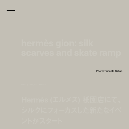
hermès gion: silk
scarves and skate ramp
Photos: Vicente Sahuc
news
mar 5, 2017 9:00 pm
Hermès (エルメス) 衹園店にて、
シルクにフォーカスした新たなイベ
ントがスタート