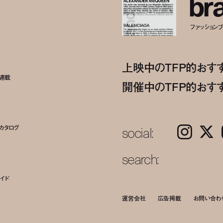
b
r
ファッションブラ
上映中のTFP的おす
ト連載
開催中のTFP的おす
social:
カタログ
Instagram
𝕏
search:
イド
運営会社
広告掲載
お問い合わ