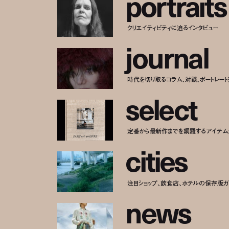
p
o
r
t
r
a
i
t
s
クリエイティビティに迫るインタビュー
j
o
u
r
n
a
l
時代を切り取るコラム、対談、ポートレー
s
e
l
e
c
t
定番から最新作までを網羅するアイテム
c
i
t
i
e
s
注目ショップ、飲食店、ホテルの保存版ガ
n
e
w
s