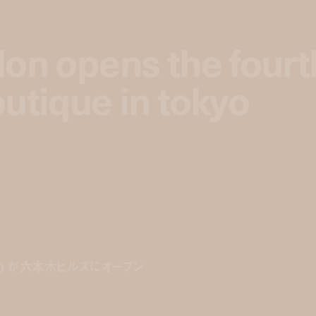
don opens the fourt
don opens the fourt
utique in tokyo
utique in tokyo
ンドン) が六本木ヒルズにオープン