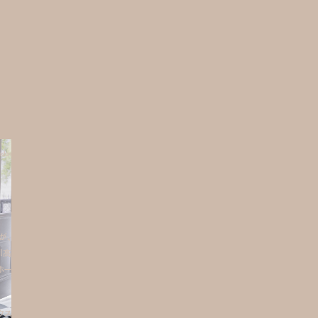
ndon
が、
川高
ホー
クス