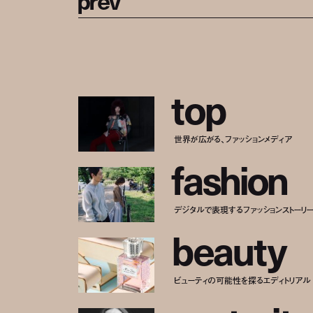
t
o
p
世界が広がる、ファッションメディア
f
a
s
h
i
o
n
デジタルで表現するファッションストーリ
b
e
a
u
t
y
ビューティの可能性を探るエディトリアル