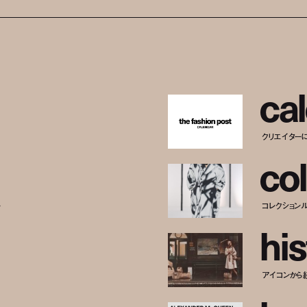
c
a
l
クリエイター
c
o
l
ー
コレクション
h
i
s
アイコンから