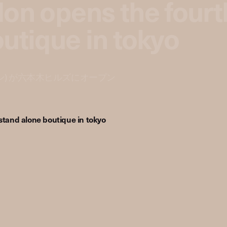
don opens the fourt
utique in tokyo
 ロンドン) が六本木ヒルズにオープン
stand alone boutique in tokyo