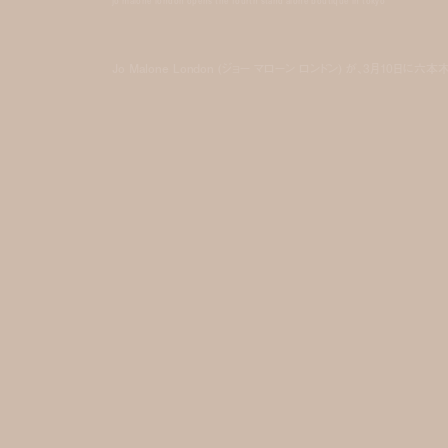
jo malone london opens the fourth stand alone boutique in tokyo
Jo Malone London (ジョー マローン ロンドン) が、3月10日