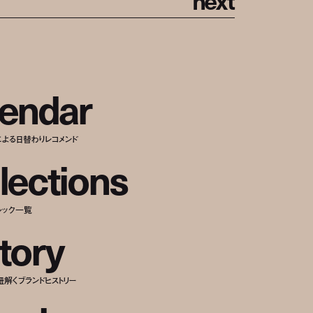
e
n
d
a
r
による日替わりレコメンド
l
e
c
t
i
o
n
s
ルック一覧
t
o
r
y
紐解くブランドヒストリー