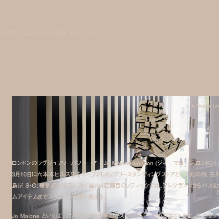
に六本木ヒルズ ウェストウォーク2階にオープンした。
© Jo Malone Lo
ロンドンのラグジュアリーパフューマー Jo Malone London (ジョー マローン ロンドン) 
3月10日に六本木ヒルズ店をオープンした。フリースタンディングストアとして丸の内、玉
島屋 S・C、表参道ヒルズに次ぐ国内4店舗目のブティックでは、フレグランスからバス＆
ムアイテムまでフルラインを取り揃える。
Jo Malone といえば、シンプリシティを極めたスタイリッシュなガラスボトルに、ユニセッ