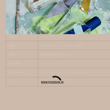
店舗情報
店舗名
ジョー マローン ロンドン 六本木
場所
六本木ヒルズ ウェストウォーク2階
住所
東京都港区六本木 6-10-1
営業時間
11:00〜21:00
問い合わせ先
ジョー マローン ロンドン 03-5251-3541
HP
www.jomalone.jp