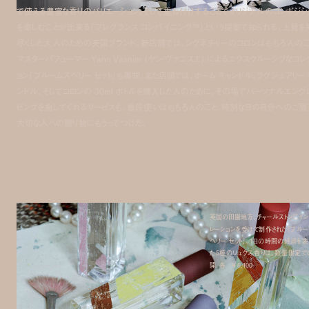
で使える豊富な香りのバリエーション、そして重ね付けすることでオリジナルのコンポジシ
を楽しむことが出来る「フレグランス コンバイニング™️」という提案で知られる、上質を
尽くした大人のための英国ブランド。新店舗では、シグネチャーのコロンはもちろんのこ
マスターパフューマー Yann Vasnier (ヤン・ヴァニスエ) によるエクスクルーシブなコレ
ョン「ブルームズベリー セット」も展開。また店頭では、ホーム キャンドル、ラグジュアリー 
ンドル、そしてコロンの 30ml ボトルを購入した人のために、その場でパーソナルエング
ビングを施してくれるサービスも。普段使いはもちろんのこと、特別な日の自分へのご褒
大切な人への贈り物にもうってつけだ。
英国の田園地方、チャールストンにイン
レーションを受けて制作された「ブルー
ベリー セット」。1日の時間の経過を
た5種のリュクス香りは、数量限定で
開。各 ¥ 8,400