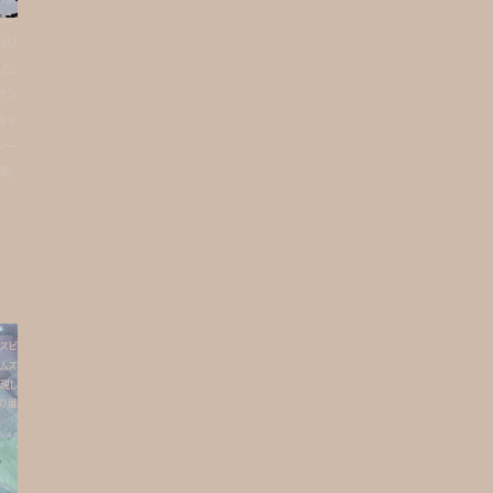
ョン
知り
と、
クシ
キャ
レー
美、
スピ
ムズ
表現し
の展