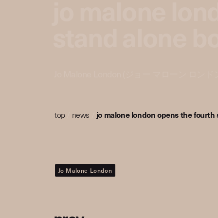
jo malone lon
stand alone bo
Jo Malone London (ジョー マローン
top
/
news
/
jo malone london opens the fourth 
Jo Malone London
p
r
e
v