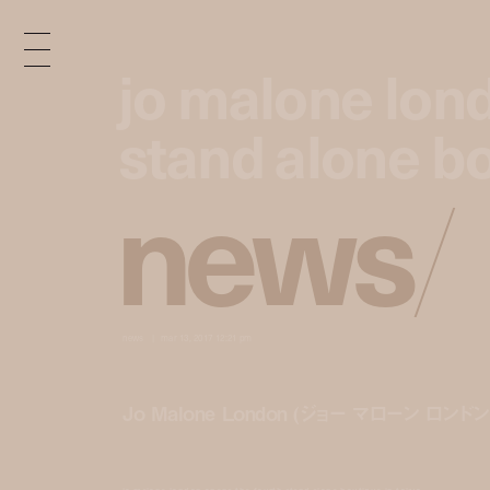
jo malone lon
jo malone lon
stand alone bo
stand alone bo
n
e
w
s
/
news
mar 13, 2017 12:21 pm
Jo Malone London (ジョー マローン ロ