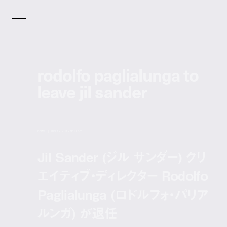
rodolfo paglialunga to
leave jil sander
news
mar 17, 2017 9:00 pm
Jil Sander (ジル サンダー) クリ
エイティブ・ディレクター Rodolfo
Paglialunga (ロドルフォ・パリア
ルンガ) が退任