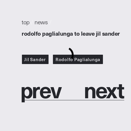
top
/
news
/
rodolfo paglialunga to leave jil sander
Jil Sander
Rodolfo Paglialunga
p
r
e
v
n
e
x
t