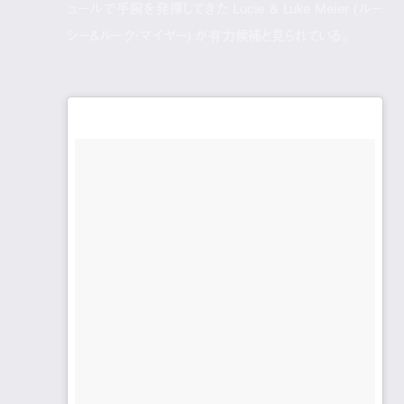
ュールで手腕を発揮してきた Lucie & Luke Meier (ルー
シー&ルーク・マイヤー) が有力候補と見られている。