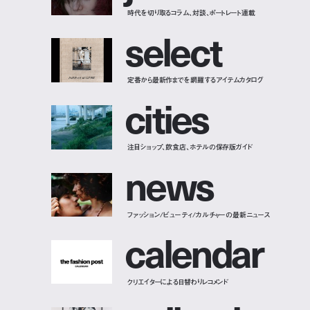
時代を切り取るコラム、対談、ポートレート連載
s
e
l
e
c
t
定番から最新作までを網羅するアイテムカタログ
c
i
t
i
e
s
注目ショップ、飲食店、ホテルの保存版ガイド
n
e
w
s
ファッション/ビューティ/カルチャーの最新ニュース
c
a
l
e
n
d
a
r
クリエイターによる日替わりレコメンド