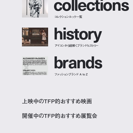
c
o
l
l
e
c
t
i
o
n
s
コレクションルック一覧
h
i
s
t
o
r
y
アイコンから紐解くブランドヒストリー
b
r
a
n
d
s
ファッションブランド A to Z
上映中のTFP的おすすめ映画
開催中のTFP的おすすめ展覧会