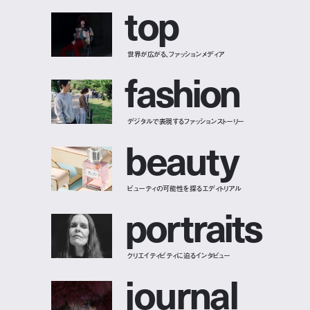
t
o
p
世界が広がる、ファッションメディア
f
a
s
h
i
o
n
デジタルで表現するファッションストーリー
b
e
a
u
t
y
ビューティの可能性を探るエディトリアル
p
o
r
t
r
a
i
t
s
クリエイティビティに迫るインタビュー
j
o
u
r
n
a
l