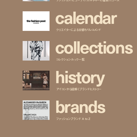
c
a
l
e
n
d
a
r
クリエイターによる日替わりレコメンド
c
o
l
l
e
c
t
i
o
n
s
コレクションルック一覧
h
i
s
t
o
r
y
アイコンから紐解くブランドヒストリー
b
r
a
n
d
s
ファッションブランド A to Z