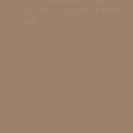
でインタビュー&コンセプト映像が
公開
tower records shibuya relaunches and presents special site to show interview and concept
films