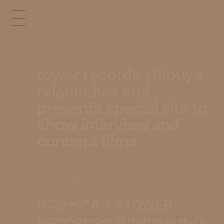
tower records shibuya
relaunches and
presents special site to
show interview and
concept films
news
nov 6, 2012 5:39 pm
リニューアルするTOWER
RECORDS渋谷店の特設サイト