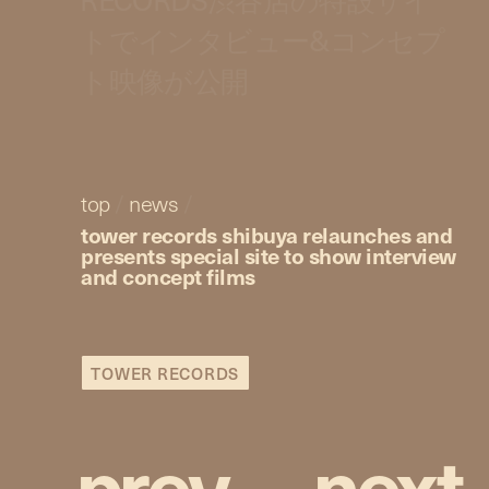
トでインタビュー&コンセプ
ト映像が公開
top
/
news
/
tower records shibuya relaunches and
presents special site to show interview
and concept films
TOWER RECORDS
p
r
e
v
n
e
x
t