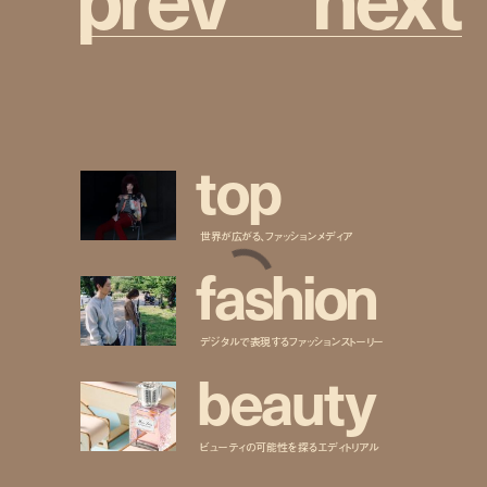
t
o
p
世界が広がる、ファッションメディア
f
a
s
h
i
o
n
デジタルで表現するファッションストーリー
b
e
a
u
t
y
ビューティの可能性を探るエディトリアル