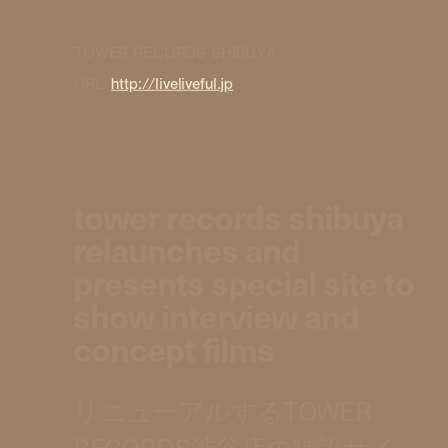
TOWER RECORDS SHIBUYA
URL:
http://liveliveful.jp
tower records shibuya
relaunches and
presents special site to
show interview and
concept films
リニューアルするTOWER
RECORDS渋谷店の特設サイ