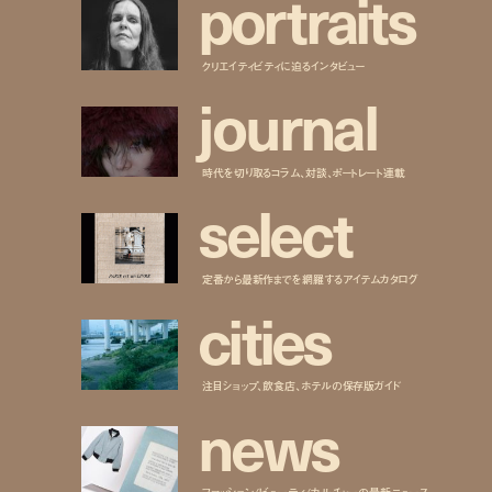
p
o
r
t
r
a
i
t
s
クリエイティビティに迫るインタビュー
j
o
u
r
n
a
l
時代を切り取るコラム、対談、ポートレート連載
s
e
l
e
c
t
定番から最新作までを網羅するアイテムカタログ
c
i
t
i
e
s
注目ショップ、飲食店、ホテルの保存版ガイド
n
e
w
s
ファッション/ビューティ/カルチャーの最新ニュース