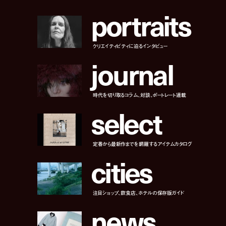
p
o
r
t
r
a
i
t
s
クリエイティビティに迫るインタビュー
j
o
u
r
n
a
l
時代を切り取るコラム、対談、ポートレート連載
s
e
l
e
c
t
定番から最新作までを網羅するアイテムカタログ
c
i
t
i
e
s
注目ショップ、飲食店、ホテルの保存版ガイド
n
e
w
s