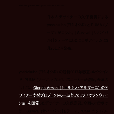
wish list: yoshiokubo x puma collaborated kicks
日本人デザイナーの久保嘉男による
yoshiokubo (ヨシオクボ) と PUMA (プ
ーマ) がコラボ。「Survival (サバイバ
ル)」をテーマにしたコラボアイテムは3
月25日より発売。
yoshiokubo (ヨシオクボ) の最新2017年春夏コレクション
で、PUMA (プーマ) とのコラボスニーカーが登場。今年の
1月には、
Giorgio Armani (ジョルジオ・アルマーニ) のデ
ザイナー支援プロジェクトの一環としてミラノでランウェイ
ショーを開催
したデザイナーの久保嘉男。今回のコラボで
は、「Survival (サバイバル)」をテーマ、PUMA のタイムレ