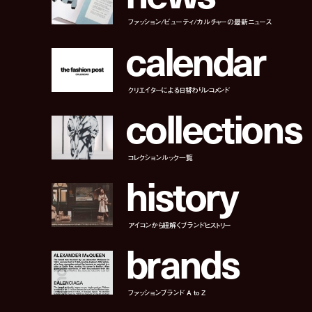
ファッション/ビューティ/カルチャーの最新ニュース
c
a
l
e
n
d
a
r
クリエイターによる日替わりレコメンド
c
o
l
l
e
c
t
i
o
n
s
コレクションルック一覧
h
i
s
t
o
r
y
アイコンから紐解くブランドヒストリー
b
r
a
n
d
s
ファッションブランド A to Z