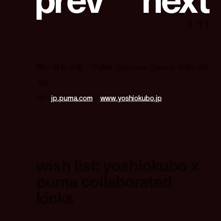
1
/
11
問い合わせ先／PUMA Customer Service 0120-125-
150
HP:
jp.puma.com
／
www.yoshiokubo.jp
wish list: yoshiokubo x
puma collaborated
kicks