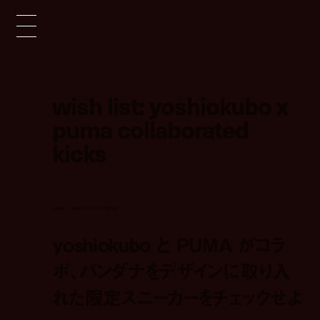
wish list: yoshiokubo x
puma collaborated
kicks
news
mar 24, 2017 10:00 am
yoshiokubo と PUMA がコラ
ボ、バンダナをデザインに取り入
れた限定スニーカーをチェックせよ