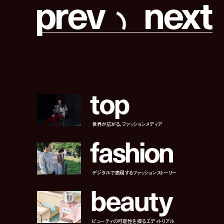
p
r
e
v
n
e
x
t
t
o
p
世界が広がる、ファッションメディア
f
a
s
h
i
o
n
デジタルで表現するファッションストーリー
b
e
a
u
t
y
ビューティの可能性を探るエディトリアル