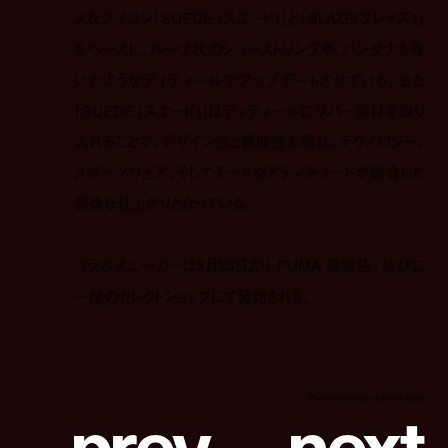
スなアイコン「SUEDE (スエード)」と「BLAZE(ブレイズ)」
をベースに、ループ状のシューストリングや、バンダナを巻
いたようなディティールでアップデートさせている。また
「SUEDE (スエード)」はディティールにラバー素材を取り
入れることで、デザイン性と機能性を両立。テクノロジー、
スポーツウェア、そしてモードなアティテュードが融合した
秀逸な仕上がりとなっている。
コラボスニーカーは3月25日より PUMA 直営店、並びに
一部のセレクトショップにて発売される。
p
r
e
v
n
e
x
t
Photo courtesy of yoshiokubo